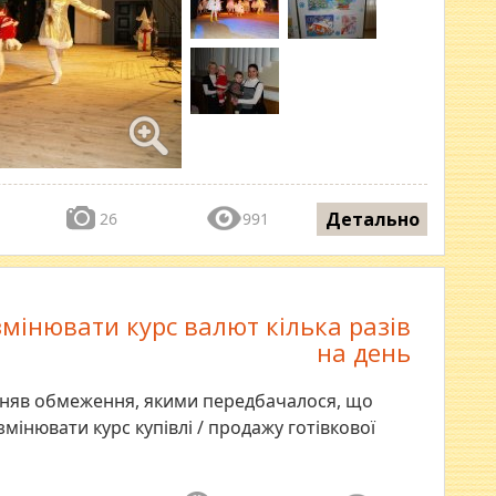
Детально
26
991
мінювати курс валют кілька разів
на день
 зняв обмеження, якими передбачалося, що
мінювати курс купівлі / продажу готівкової