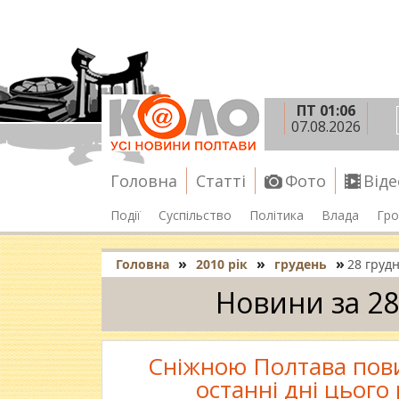
ПТ 01:06
07.08.2026
Головна
Статті
Фото
Віде
Події
Суспільство
Політика
Влада
Гро
»
»
»
Головна
2010 рік
грудень
28 груд
Новини за 28
Сніжною Полтава повин
останні дні цьог