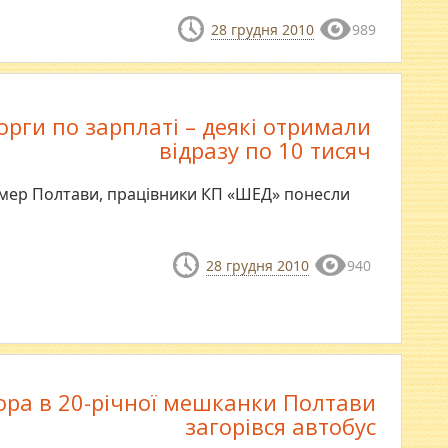
28 грудня 2010
989
рги по зарплаті – деякі отримали
відразу по 10 тисяч
 мер Полтави, працівники КП «ШЕД» понесли
28 грудня 2010
940
ора в 20-річної мешканки Полтави
загорівся автобус