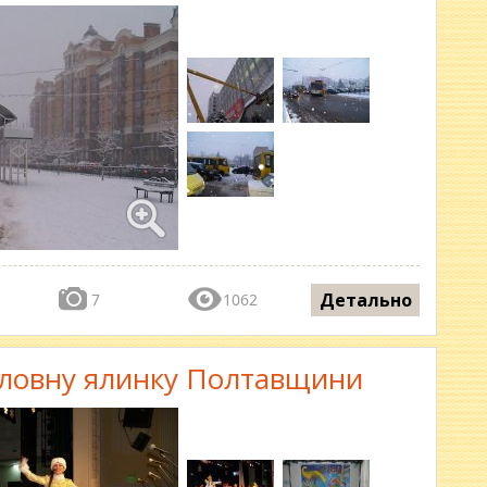
Детально
7
1062
оловну ялинку Полтавщини