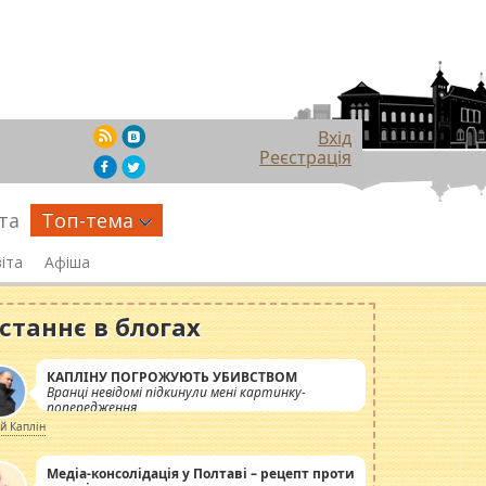
Вхід
Реєстрація
та
Топ-тема
іта
Афіша
станнє в блогах
КАПЛІНУ ПОГРОЖУЮТЬ УБИВСТВОМ
Вранці невідомі підкинули мені картинку-
попередження
ій Каплін
Медіа-консолідація у Полтаві – рецепт проти