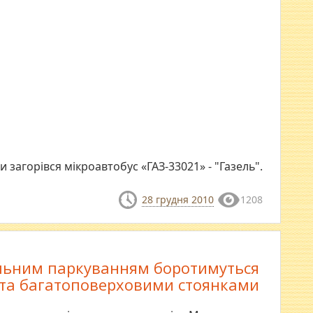
 загорівся мікроавтобус «ГАЗ-33021» - "Газель".
28 грудня 2010
1208
ільним паркуванням боротимуться
та багатоповерховими стоянками