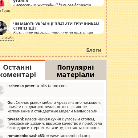
утисків
8 вересня – Міжнародний день солідарності
журналістів.
я Труш
ЧИ МАЮТЬ УКРАЇНЦІ ПЛАТИТИ ТРІЄЧНИКАМ
СТИПЕНДІЇ?
Рідко пишу лонгріди тим паче на такі теми,
але вже просто дістало! Обурюють сьогоднішні
лій Улибін
інсенуації навколо стипендіального питання.
Штучно роздувається ще одна соціальна
Блоги
катастрофа.
Останні
Популярні
коментарі
матеріали
ischenko peter:
⇒ blts-tattoo.com
Gor:
Сейчас рынок мебели чрезвычайно насыщен,
причем предлагают реально эксклюзивное
исполнение и стандартные модели малых серий
хонь, пока видел отличную кухонную мебель по
tavaseni:
Классическая кухня с угловым столом,
зайну, мало походит на стандартные формы, в MebelOk,
прекрасный дизайн, высокое качество я приобрела
еативненько и что главное - со вкусом все в порядке,
благодаря интернет магазину, контакты которого
з ненужных наворотов удорожающих мебель, а это не
 можете просмотреть https://mwood.com.ua.
следний фактор.
romanenko sasha83:
⇒ www.radiosvoboda.org