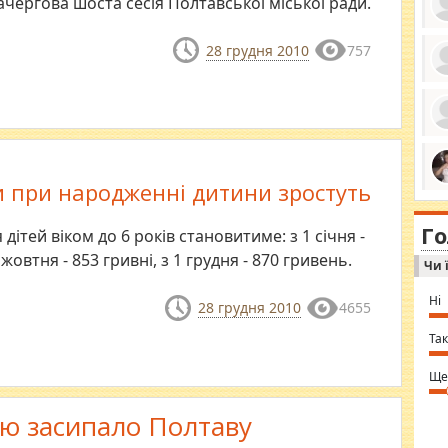
ачергова шоста сесія Полтавської міської ради.
28 грудня 2010
757
ро
се
да
ос
ін
за
тіл
и при народженні дитини зростуть
ком
bea
ми
tha
на
nig
Г
по
ітей віком до 6 років становитиме: з 1 січня -
in 
Sol
1 жовтня - 853 гривні, з 1 грудня - 870 гривень.
Чи 
Ind
gir
bod
Ні
28 грудня 2010
4655
alw
Mir
you
Так
⇒ 
Ще
тю засипало Полтаву