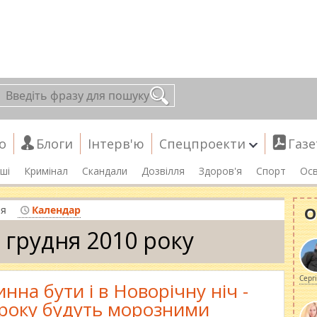
о
Блоги
Інтерв'ю
Спецпроекти
Газе
ші
Кримінал
Скандали
Дозвілля
Здоров'я
Спорт
Осв
О
ня
Календар
 грудня 2010 року
Серг
на бути і в Новорічну ніч -
о року будуть морозними