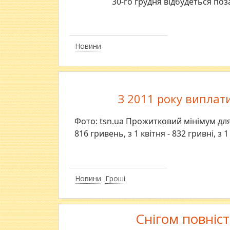
30-го грудня відбудеться поз
Новини
З 2011 року виплат
Фото: tsn.ua Прожитковий мінімум для д
816 гривень, з 1 квітня - 832 гривні, з 
Новини
Гроші
Снігом повніс