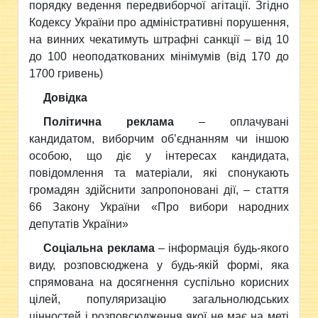
порядку ведення передвиборчої агітації. Згідно
Кодексу України про адміністративні порушення,
на винних чекатимуть штрафні санкції – від 10
до 100 неоподаткованих мінімумів (від 170 до
1700 гривень)
Довідка
Політична реклама
– оплачувані
кандидатом, виборчим об’єднанням чи іншою
особою, що діє у інтересах кандидата,
повідомлення та матеріали, які спонукають
громадян здійснити запропоновані дії, – стаття
66 Закону України «Про вибори народних
депутатів України»
Соціальна реклама
– інформація будь-якого
виду, розповсюджена у будь-якій формі, яка
спрямована на досягнення суспільно корисних
цілей, популяризацію загальнолюдських
цінностей і розповсюдження якої не має на меті