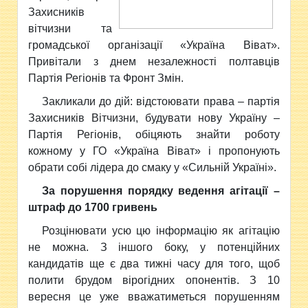
Захисників
вітчизни та
громадської організації «Україна Віват».
Привітали з днем незалежності полтавців
Партія Регіонів та Фронт Змін.
Закликали до дій: відстоювати права – партія
Захисників Вітчизни, будувати нову Україну –
Партія Регіонів, обіцяють знайти роботу
кожному у ГО «Україна Віват» і пропонують
обрати собі лідера до смаку у «Сильній Україні».
За порушення порядку ведення агітації –
штраф до 1700 гривень
Розцінювати усю цю інформацію як агітацію
не можна. З іншого боку, у потенційних
кандидатів ще є два тижні часу для того, щоб
полити брудом вірогідних опонентів. З 10
вересня це уже вважатиметься порушенням