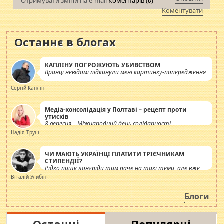
Отримувати зміни на e-mail
Коментарів (
0
)
Коментувати
Останнє в блогах
КАПЛІНУ ПОГРОЖУЮТЬ УБИВСТВОМ
Вранці невідомі підкинули мені картинку-попередження
Сергій Каплін
Медіа-консолідація у Полтаві – рецепт проти
утисків
8 вересня – Міжнародний день солідарності
журналістів.
Надія Труш
ЧИ МАЮТЬ УКРАЇНЦІ ПЛАТИТИ ТРІЄЧНИКАМ
СТИПЕНДІЇ?
Рідко пишу лонгріди тим паче на такі теми, але вже
просто дістало! Обурюють сьогоднішні інсенуації
Віталій Улибін
навколо стипендіального питання. Штучно
роздувається ще одна соціальна катастрофа.
Блоги