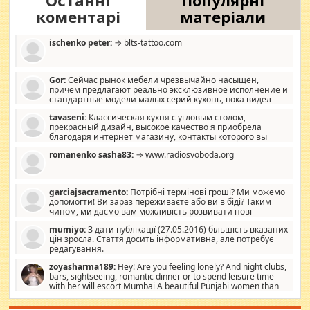
Останні
Популярні
коментарі
матеріали
ischenko peter:
⇒ blts-tattoo.com
Gor:
Сейчас рынок мебели чрезвычайно насыщен,
причем предлагают реально эксклюзивное исполнение и
стандартные модели малых серий кухонь, пока видел
отличную кухонную мебель по дизайну, мало походит на
tavaseni:
Классическая кухня с угловым столом,
стандартные формы, в MebelOk, креативненько и что главное -
прекрасный дизайн, высокое качество я приобрела
со вкусом все в порядке, без ненужных наворотов удорожающих
благодаря интернет магазину, контакты которого вы
мебель, а это не последний фактор.
можете просмотреть https://mwood.com.ua.
romanenko sasha83:
⇒ www.radiosvoboda.org
garciajsacramento:
Потрібні термінові гроші? Ми можемо
допомогти! Ви зараз переживаєте або ви в біді? Таким
чином, ми даємо вам можливість розвивати нові
розробки. Як багата людина, я почуваю себе зобов'язаним
mumiyo:
З дати публікації (27.05.2016) більшість вказаних
допомагати людям, які намагаються дати їм шанс. Кожен
цін зросла. Стаття досить інформативна, але потребує
заслуговує на другий шанс, і, оскільки влада не зможе, вони
редагування.
повинні приймати від інших. Для нас нема багато суми, і зрілість
ми визначаємо за взаємною згодою. Ні сюрпризів, ні додаткових
zoyasharma189:
Hey! Are you feeling lonely? And night clubs,
витрат, а тільки узгоджених сум і нічого іншого. Не чекайте і не
bars, sightseeing, romantic dinner or to spend leisure time
коментуйте цей пост. Введіть суму, яку ви хочете подати, і ми
with her will escort Mumbai A beautiful Punjabi women than
зв'яжемося з вами з усіма варіантами. зв'яжіться з нами
sexy escort companion in arms that you guys feel like 5 star luxury
сьогодні на garciajsacramento@gmail.com Вам потрібні термінові
hotel had to spend the night in their search for loved solitaire free
гроші? Ми можемо допомогти!