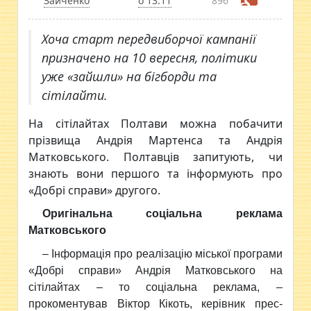
Зайченко
о 13:11
896
Хоча старт передвиборчої кампанії
призначено на 10 вересня, політики
уже «зайшли» на бігборди та
сітілайти.
На сітілайтах Полтави можна побачити
прізвища Андрія Мартенса та Андрія
Матковського. Полтавців запитують, чи
знають вони першого та інформують про
«Добрі справи» другого.
Оригінальна соціальна реклама
Матковського
– Інформація про реалізацію міської програми
«Добрі справи» Андрія Матковського на
сітілайтах – то соціальна реклама, –
прокоментував Віктор Кікоть, керівник прес-