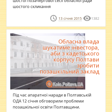
шостої позачергової сесії обласної ради
шостого скликання
13 січня 2015
1382
Обласна влада
шукатиме інвестора,
аби з кадетського
корпусу Полтави
зробити
позашкільний заклад
Під час апаратної наради в Полтавській
ОДА 12 січня обговорили проблеми
позашкільної освіти Полтавщини.