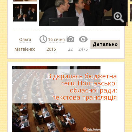
Ольга
16 січня
Детально
Матвієнко
2015
22
2475
Відкрилась бюджетна
сесія Полтавської
обласної ради:
текстова трансляція