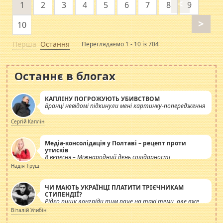
<
1
2
3
4
5
6
7
8
9
>
10
Перша
Остання
Переглядаємо 1 - 10 із 704
Останнє в блогах
КАПЛІНУ ПОГРОЖУЮТЬ УБИВСТВОМ
Вранці невідомі підкинули мені картинку-попередження
Сергій Каплін
Медіа-консолідація у Полтаві – рецепт проти
утисків
8 вересня – Міжнародний день солідарності
журналістів.
Надія Труш
ЧИ МАЮТЬ УКРАЇНЦІ ПЛАТИТИ ТРІЄЧНИКАМ
СТИПЕНДІЇ?
Рідко пишу лонгріди тим паче на такі теми, але вже
просто дістало! Обурюють сьогоднішні інсенуації
Віталій Улибін
навколо стипендіального питання. Штучно
роздувається ще одна соціальна катастрофа.