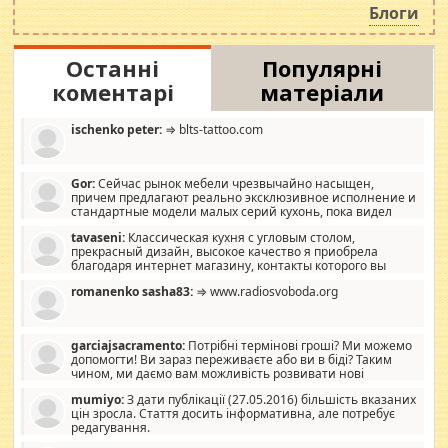
Блоги
Останні
Популярні
коментарі
матеріали
ischenko peter:
⇒ blts-tattoo.com
Gor:
Сейчас рынок мебели чрезвычайно насыщен,
причем предлагают реально эксклюзивное исполнение и
стандартные модели малых серий кухонь, пока видел
отличную кухонную мебель по дизайну, мало походит на
tavaseni:
Классическая кухня с угловым столом,
стандартные формы, в MebelOk, креативненько и что главное -
прекрасный дизайн, высокое качество я приобрела
со вкусом все в порядке, без ненужных наворотов удорожающих
благодаря интернет магазину, контакты которого вы
мебель, а это не последний фактор.
можете просмотреть https://mwood.com.ua.
romanenko sasha83:
⇒ www.radiosvoboda.org
garciajsacramento:
Потрібні термінові гроші? Ми можемо
допомогти! Ви зараз переживаєте або ви в біді? Таким
чином, ми даємо вам можливість розвивати нові
розробки. Як багата людина, я почуваю себе зобов'язаним
mumiyo:
З дати публікації (27.05.2016) більшість вказаних
допомагати людям, які намагаються дати їм шанс. Кожен
цін зросла. Стаття досить інформативна, але потребує
заслуговує на другий шанс, і, оскільки влада не зможе, вони
редагування.
повинні приймати від інших. Для нас нема багато суми, і зрілість
ми визначаємо за взаємною згодою. Ні сюрпризів, ні додаткових