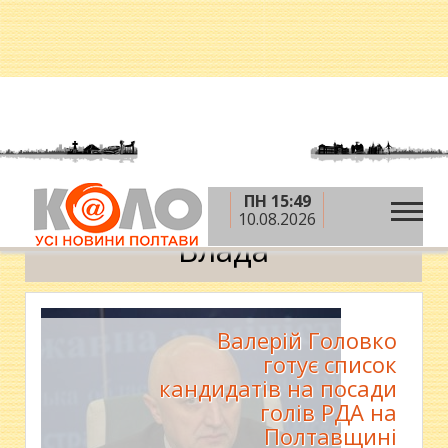
ПН 15:49
»
»
Головна
Новини
Влада
10.08.2026
Влада
Валерій Головко
готує список
кандидатів на посади
голів РДА на
Полтавщині