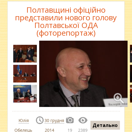
Полтавщині офіційно
представили нового голову
Полтавської ОДА
(фоторепортаж)
Юлія
30 грудня
Детально
Обелець
2014
19
2389