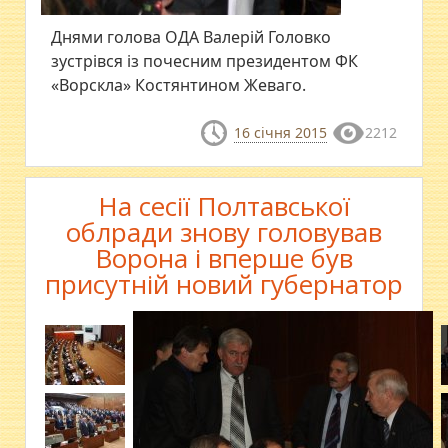
Днями голова ОДА Валерій Головко
зустрівся із почесним президентом ФК
«Ворскла» Костянтином Жеваго.
16 січня 2015
2212
На сесії Полтавської
облради знову головував
Ворона і вперше був
присутній новий губернатор