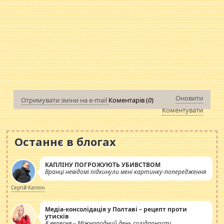
Оновити
Отримувати зміни на e-mail
Коментарів (
0
)
Коментувати
Останнє в блогах
КАПЛІНУ ПОГРОЖУЮТЬ УБИВСТВОМ
Вранці невідомі підкинули мені картинку-попередження
Сергій Каплін
Медіа-консолідація у Полтаві – рецепт проти
утисків
8 вересня – Міжнародний день солідарності