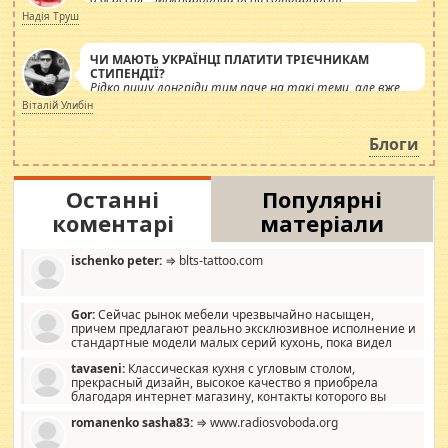
журналістів.
Надія Труш
ЧИ МАЮТЬ УКРАЇНЦІ ПЛАТИТИ ТРІЄЧНИКАМ
СТИПЕНДІЇ?
Рідко пишу лонгріди тим паче на такі теми, але вже
просто дістало! Обурюють сьогоднішні інсенуації
Віталій Улибін
навколо стипендіального питання. Штучно
роздувається ще одна соціальна катастрофа.
Блоги
Останні
Популярні
коментарі
матеріали
ischenko peter:
⇒ blts-tattoo.com
Gor:
Сейчас рынок мебели чрезвычайно насыщен,
причем предлагают реально эксклюзивное исполнение и
стандартные модели малых серий кухонь, пока видел
отличную кухонную мебель по дизайну, мало походит на
tavaseni:
Классическая кухня с угловым столом,
стандартные формы, в MebelOk, креативненько и что главное -
прекрасный дизайн, высокое качество я приобрела
со вкусом все в порядке, без ненужных наворотов удорожающих
благодаря интернет магазину, контакты которого вы
мебель, а это не последний фактор.
можете просмотреть https://mwood.com.ua.
romanenko sasha83:
⇒ www.radiosvoboda.org