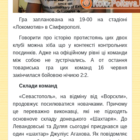
Гра запланована на 19-00 на стадіоні
«Локомотив» в Сімферополі.
Говорити про історію протистоянь цих двох
клубі можна хіба що у контексті контрольних
поєдинків. Адже на офіційному рівні ці команди
між собою не зустрічались. А от остання
товариська гра цих команд 16 червня
закінчилася бойовою нічиєю 2:2.
Склади команд
«Севастополь», на відміну від «Ворскли»,
продовжує посилюватися новачками. Причому
це переважно виконавці, які не підходять
основноve складу донецького «Шахтаря». До
Левандовські та Дуляя сьогодні приєднався ще
один «шахтар» Джуліус Агахова. Як повідомляє