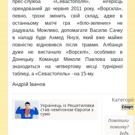
прес-служба «Севастополя», нігерієць
орендований до червня 2011 року. «Ворскла»,
певно, трохи змінить свій склад, адже в
останньому матчі гра «біло-зелених» не
радувала. Можливо, допомагати Василю Сачку
в нападі буде Ахмед Янузі, який вже майже
повністю відновився після травми. Албанця
дуже не вистачало «Ворсклі», особливо в
Донецьку. Команда Миколи Павлова зараз
знаходиться на четвертому місці турнірної
таблиці, а «Севастополь» - на 15-му.
Андрій Іванов
Категорії:
Українець із Решетилівки
Спорт
став чемпіоном Європи з
сумо
Помітили
помилку?
Будь