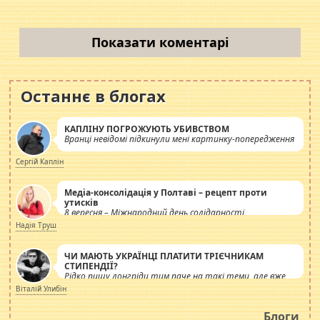
Показати коментарі
Останнє в блогах
КАПЛІНУ ПОГРОЖУЮТЬ УБИВСТВОМ
Вранці невідомі підкинули мені картинку-попередження
Сергій Каплін
Медіа-консолідація у Полтаві – рецепт проти
утисків
8 вересня – Міжнародний день солідарності
журналістів.
Надія Труш
ЧИ МАЮТЬ УКРАЇНЦІ ПЛАТИТИ ТРІЄЧНИКАМ
СТИПЕНДІЇ?
Рідко пишу лонгріди тим паче на такі теми, але вже
просто дістало! Обурюють сьогоднішні інсенуації
Віталій Улибін
навколо стипендіального питання. Штучно
роздувається ще одна соціальна катастрофа.
Блоги