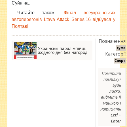
Суйніна.
Читайте також:
Фінал всеукраїнських
автоперегонів Ltava Attack Series’16 відбувся у
Полтаві
Позначення:
сумо
Українські паралімпійці:
жодного дня без нагород
Категорії:
Спорт
Помітили
помилку?
Будь
ласка,
виділіть її
мишкою і
натисніть
Ctrl +
Enter