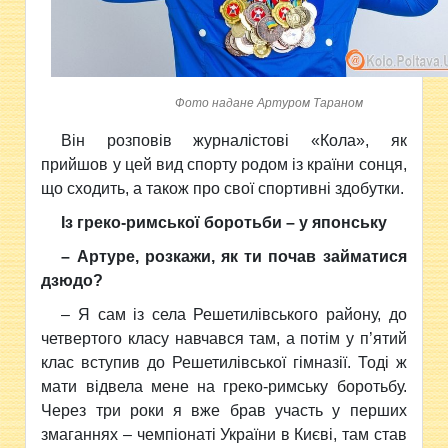
Фото надане Артуром Тараном
Він розповів журналістові «Кола», як
прийшов у цей вид спорту родом із країни сонця,
що сходить, а також про свої спортивні здобутки.
Із греко-римської боротьби – у японську
– Артуре, розкажи, як ти почав займатися
дзюдо?
– Я сам із села Решетилівського району, до
четвертого класу навчався там, а потім у п’ятий
клас вступив до Решетилівської гімназії. Тоді ж
мати відвела мене на греко-римську боротьбу.
Через три роки я вже брав участь у перших
змаганнях – чемпіонаті України в Києві, там став