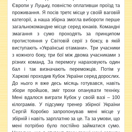
Європи у Луцьку, повністю оплативши проїзд та
проживання. Я посів третє місце у своїй ваговій
категорії, а наша збірна змогла вибороти перше
загальнокомандне місце серед юнаків. Командні
змагання з сумо проходять за принципом
протистояння у Світовій серії з боксу, в якій
виступають «Українські отамани». Три учасники
з кожного боку, три бої між двома учасниками з
різних команд. За перемогу нараховують один
бал і так визначають переможців. Потім у
Харкові проходив Кубок України серед дорослих.
До нього я вже десь місяць готувався, навіть
збори пройшов, зміг трохи опанувати техніку.
Мені вдалося виграти Кубок у своїй вазі – 100
кілограмів. У підсумку тренер збірної України
Сергій Коробко запропонував мені місце у
збірній і навіть зарплатню за це. Та за умови, що
мені потрібно було постійно займатися сумо.