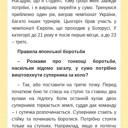
Нагадую, що я студент, тому гроші мені завжди
потрібні, і я вирішив перейти у сумо. Тренуюся
приблизно один рік, виграв чемпіонат України,
багато інших турнірів. Цьогоріч брав участь у
чемпіонаті Європи, що проходив у Білорусі. У
категорії до 21 року я посів перше місце, а до 23
– третє.
Правила японської боротьби
– Розкажи про тонкощі боротьби,
наскільки відомо загалу, у сумо потрібно
виштовхнути суперника за коло?
– Так, або поставити на третю точку. Перед
початком бою ти стаєш на ступні та ставиш два
кулаки на підлогу. Коли останній кулак двох
суперників торкається землі, суддя дає команду
– і сутичка розпочинається. Суперники стають у
стійку та починають боротися. Потрібно стояти
тільки на ступнях. Наприклад, якщо я потягну