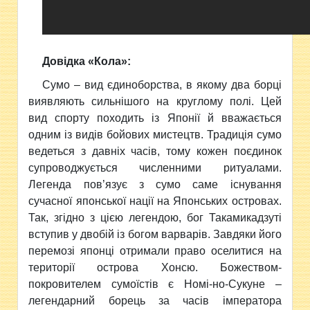
Довідка «Кола»:
Сумо – вид єдиноборства, в якому два борці
виявляють сильнішого на круглому полі. Цей
вид спорту походить із Японії й вважається
одним із видів бойових мистецтв. Традиція сумо
ведеться з давніх часів, тому кожен поєдинок
супроводжується численними ритуалами.
Легенда пов’язує з сумо саме існування
сучасної японської нації на Японських островах.
Так, згідно з цією легендою, бог Такамикадзуті
вступив у двобій із богом варварів. Завдяки його
перемозі японці отримали право оселитися на
території острова Хонсю. Божеством-
покровителем сумоїстів є Номі-но-Сукуне –
легендарний борець за часів імператора