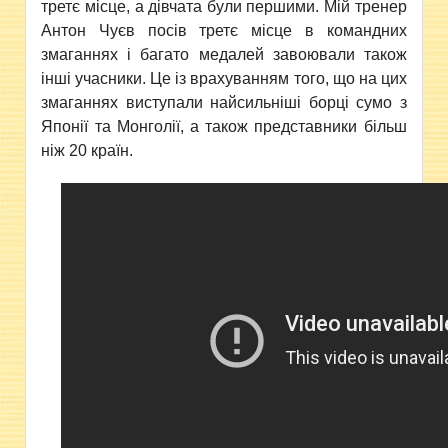
третє місце, а дівчата були першими. Мій тренер
Антон Чуєв посів третє місце в командних
змаганнях і багато медалей завоювали також
інші учасники. Це із врахуванням того, що на цих
змаганнях виступали найсильніші борці сумо з
Японії та Монголії, а також представники більш
ніж 20 країн.