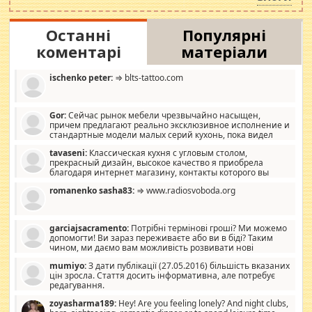
Останні
Популярні
коментарі
матеріали
ischenko peter:
⇒ blts-tattoo.com
Gor:
Сейчас рынок мебели чрезвычайно насыщен,
причем предлагают реально эксклюзивное исполнение и
стандартные модели малых серий кухонь, пока видел
отличную кухонную мебель по дизайну, мало походит на
tavaseni:
Классическая кухня с угловым столом,
стандартные формы, в MebelOk, креативненько и что главное -
прекрасный дизайн, высокое качество я приобрела
со вкусом все в порядке, без ненужных наворотов удорожающих
благодаря интернет магазину, контакты которого вы
мебель, а это не последний фактор.
можете просмотреть https://mwood.com.ua.
romanenko sasha83:
⇒ www.radiosvoboda.org
garciajsacramento:
Потрібні термінові гроші? Ми можемо
допомогти! Ви зараз переживаєте або ви в біді? Таким
чином, ми даємо вам можливість розвивати нові
розробки. Як багата людина, я почуваю себе зобов'язаним
mumiyo:
З дати публікації (27.05.2016) більшість вказаних
допомагати людям, які намагаються дати їм шанс. Кожен
цін зросла. Стаття досить інформативна, але потребує
заслуговує на другий шанс, і, оскільки влада не зможе, вони
редагування.
повинні приймати від інших. Для нас нема багато суми, і зрілість
ми визначаємо за взаємною згодою. Ні сюрпризів, ні додаткових
zoyasharma189:
Hey! Are you feeling lonely? And night clubs,
витрат, а тільки узгоджених сум і нічого іншого. Не чекайте і не