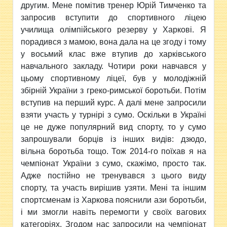
другим. Мене помітив тренер Юрій Тимченко та
запросив вступити до спортивного ліцею
училища олімпійського резерву у Харкові. Я
порадився з мамою, вона дала на це згоду і тому
у восьмий клас вже втупив до харківського
навчального закладу. Чотири роки навчався у
цьому спортивному ліцеї, був у молодіжній
збірній України з греко-римської боротьби. Потім
вступив на перший курс. А далі мене запросили
взяти участь у турнірі з сумо. Оскільки в Україні
це не дуже популярний вид спорту, то у сумо
запрошували борців із інших видів: дзюдо,
вільна боротьба тощо. Тож 2014-го поїхав я на
чемпіонат України з сумо, скажімо, просто так.
Адже постійно не тренувався з цього виду
спорту, та участь вирішив узяти. Мені та іншим
спортсменам із Харкова пояснили ази боротьби,
і ми змогли навіть перемогти у своїх вагових
категоріях. Згодом нас запросили на чемпіонат