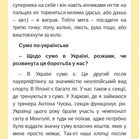
суперника на себе і він навіть кінчиками нігтів на
пальцях ніг торкнеться килима (дасьо, або дахьо
– авт.) – я виграв. Тобто мета – посадити на
третю точку: попу, коліно, лікоть, рука тощо, або
виштовхнути за коло.
Сумо по-українськи
– Щодо сумо в Україні, розкажи, чи
розвинута ця боротьба у нас?
– В Україні сумо є. Це другий після
пауерліфтингу за значимістю неоліпійський вид
спорту. В Японії є багато ліг. У нас також є секції,
де тренуються з сумо. У Харкові, де я займаюся
у тренера Антона Чуєва, секція функціонує рік.
Українці цього року брали участь у чемпіонаті
світу в Монголії, я туди не поїхав, адже потрібно
було віддати значну суму власних коштів, яких у
мене просто немає. Так-от наші хлопці посіли