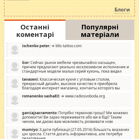
навколо стипендіального питання. Штучно
роздувається ще одна соціальна катастрофа.
Блоги
Останні
Популярні
коментарі
матеріали
ischenko peter:
⇒ blts-tattoo.com
Gor:
Сейчас рынок мебели чрезвычайно насыщен,
причем предлагают реально эксклюзивное исполнение и
стандартные модели малых серий кухонь, пока видел
отличную кухонную мебель по дизайну, мало походит на
tavaseni:
Классическая кухня с угловым столом,
стандартные формы, в MebelOk, креативненько и что главное -
прекрасный дизайн, высокое качество я приобрела
со вкусом все в порядке, без ненужных наворотов удорожающих
благодаря интернет магазину, контакты которого вы
мебель, а это не последний фактор.
можете просмотреть https://mwood.com.ua.
romanenko sasha83:
⇒ www.radiosvoboda.org
garciajsacramento:
Потрібні термінові гроші? Ми можемо
допомогти! Ви зараз переживаєте або ви в біді? Таким
чином, ми даємо вам можливість розвивати нові
розробки. Як багата людина, я почуваю себе зобов'язаним
mumiyo:
З дати публікації (27.05.2016) більшість вказаних
допомагати людям, які намагаються дати їм шанс. Кожен
цін зросла. Стаття досить інформативна, але потребує
заслуговує на другий шанс, і, оскільки влада не зможе, вони
редагування.
повинні приймати від інших. Для нас нема багато суми, і зрілість