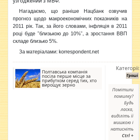
узгоджений з МВФ.
Нагадаємо, що раніше Нацбанк озвучив
прогноз щодо макроекономічних показників на
2011 рік. Так, за його словами, інфляція в 2011
році буде "близькою до 10%", а зростання ВВП
складе близько 5%.
За матеріалами: korrespondent.net
Категорії:
Полтавська компанія
Гроші
посіла перше місце за
прибутком серед тих, хто
вирощує зерно
Помітили
помилку?
Будь
ласка,
виділіть її
мишкою і
натисніть
Ctrl +