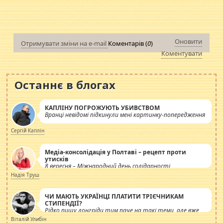
Оновити
Отримувати зміни на e-mail
Коментарів (
0
)
Коментувати
Останнє в блогах
КАПЛІНУ ПОГРОЖУЮТЬ УБИВСТВОМ
Вранці невідомі підкинули мені картинку-попередження
Сергій Каплін
Медіа-консолідація у Полтаві – рецепт проти
утисків
8 вересня – Міжнародний день солідарності
журналістів.
Надія Труш
ЧИ МАЮТЬ УКРАЇНЦІ ПЛАТИТИ ТРІЄЧНИКАМ
СТИПЕНДІЇ?
Рідко пишу лонгріди тим паче на такі теми, але вже
просто дістало! Обурюють сьогоднішні інсенуації
Віталій Улибін