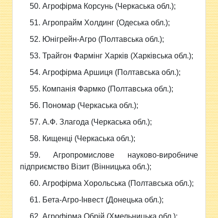
50. Агрофірма Корсунь (Черкаська обл.);
51. Агропрайм Холдинг (Одеська обл.);
52. Юнігрейн-Агро (Полтавська обл.);
53. Трайгон Фармінг Харків (Харківська обл.);
54. Агрофірма Аршиця (Полтавська обл.);
55. Компанія Фармко (Полтавська обл.);
56. Пономар (Черкаська обл.);
57. А.Ф. Злагода (Черкаська обл.);
58. Кищенці (Черкаська обл.);
59. Агропромислове науково-виробниче
підприємство Візит (Вінницька обл.);
60. Агрофірма Хорольська (Полтавська обл.);
61. Бета-Агро-Інвест (Донецька обл.);
62. Агрофірма Обрій (Хмельницька обл.);