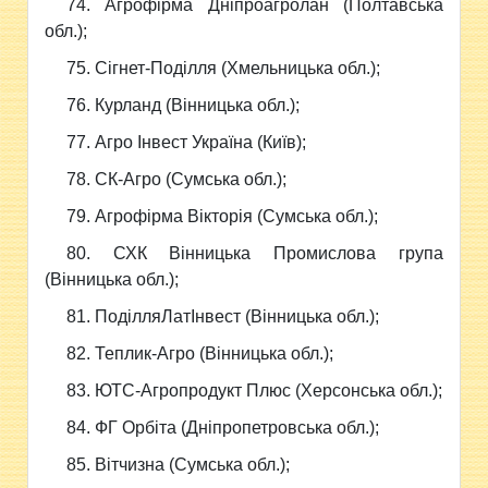
74. Агрофірма Дніпроагролан (Полтавська
обл.);
75. Сігнет-Поділля (Хмельницька обл.);
76. Курланд (Вінницька обл.);
77. Агро Інвест Україна (Київ);
78. СК-Агро (Сумська обл.);
79. Агрофірма Вікторія (Сумська обл.);
80. СХК Вінницька Промислова група
(Вінницька обл.);
81. ПоділляЛатІнвест (Вінницька обл.);
82. Теплик-Агро (Вінницька обл.);
83. ЮТС-Агропродукт Плюс (Херсонська обл.);
84. ФГ Орбіта (Дніпропетровська обл.);
85. Вітчизна (Сумська обл.);