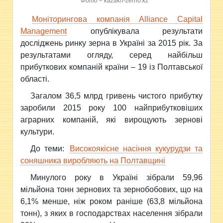
Фото – kazakh-zerno.kz
Моніторингова компанія Alliance Capital
Management
опублікувала результати
досліджень ринку зерна в Україні за 2015 рік. За
результатами огляду, серед найбільш
прибуткових компаній країни – 19 із Полтавської
області.
Загалом 36,5 млрд гривень чистого прибутку
заробили 2015 року 100 найприбутковіших
аграрних компаній, які вирощують зернові
культури.
До теми:
Високоякісне насіння кукурудзи та
соняшника виробляють на Полтавщині
Минулого року в Україні зібрали 59,96
мільйона тонн зернових та зернобобових, що на
6,1% менше, ніж роком раніше (63,8 мільйона
тонн), з яких в господарствах населення зібрали