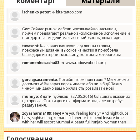
коментарі
матеріали
ischenko peter:
⇒ blts-tattoo.com
Gor:
Сейчас рынок мебели чрезвычайно насыщен,
причем предлагают реально эксклюзивное исполнение и
стандартные модели малых серий кухонь, пока видел
отличную кухонную мебель по дизайну, мало походит на
tavaseni:
Классическая кухня с угловым столом,
стандартные формы, в MebelOk, креативненько и что главное -
прекрасный дизайн, высокое качество я приобрела
со вкусом все в порядке, без ненужных наворотов удорожающих
благодаря интернет магазину, контакты которого вы
мебель, а это не последний фактор.
можете просмотреть https://mwood.com.ua.
romanenko sasha83:
⇒ www.radiosvoboda.org
garciajsacramento:
Потрібні термінові гроші? Ми можемо
допомогти! Ви зараз переживаєте або ви в біді? Таким
чином, ми даємо вам можливість розвивати нові
розробки. Як багата людина, я почуваю себе зобов'язаним
mumiyo:
З дати публікації (27.05.2016) більшість вказаних
допомагати людям, які намагаються дати їм шанс. Кожен
цін зросла. Стаття досить інформативна, але потребує
заслуговує на другий шанс, і, оскільки влада не зможе, вони
редагування.
повинні приймати від інших. Для нас нема багато суми, і зрілість
ми визначаємо за взаємною згодою. Ні сюрпризів, ні додаткових
zoyasharma189:
Hey! Are you feeling lonely? And night clubs,
витрат, а тільки узгоджених сум і нічого іншого. Не чекайте і не
bars, sightseeing, romantic dinner or to spend leisure time
коментуйте цей пост. Введіть суму, яку ви хочете подати, і ми
with her will escort Mumbai A beautiful Punjabi women than
зв'яжемося з вами з усіма варіантами. зв'яжіться з нами
sexy escort companion in arms that you guys feel like 5 star luxury
сьогодні на garciajsacramento@gmail.com Вам потрібні термінові
hotel had to spend the night in their search for loved solitaire free
гроші? Ми можемо допомогти!
maintenance stops in Mumbai. Here we offer fair and very attractive
Голосування
woman "Love Solitaire" beautiful figure and shapely body shapes.