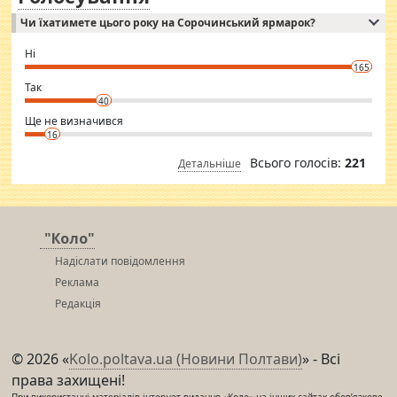
Independent escort in Mumbai, truthful, friendly and cheerful girl.
Чи їхатимете цього року на Сорочинський ярмарок?
WhatsApp via an easily can see the latest pictures of her body and the
godly. Variety is the spice of life, he believes, so always travel and
want to meet new people. Sakshi Mirchandani health and figure
Ні
conscious in order to keep yourself fit and regularly go to the health
165
club.
⇒ sakshimirchandani.com
Так
40
Ще не визначився
16
Всього голосів:
221
Детальніше
"Коло"
Надіслати повідомлення
Реклама
Редакція
© 2026 «
Kolo.poltava.ua (Новини Полтави)
» - Всі
права захищені!