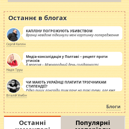
Останнє в блогах
КАПЛІНУ ПОГРОЖУЮТЬ УБИВСТВОМ
Вранці невідомі підкинули мені картинку-попередження
Сергій Каплін
Медіа-консолідація у Полтаві – рецепт проти
утисків
8 вересня – Міжнародний день солідарності
журналістів.
Надія Труш
ЧИ МАЮТЬ УКРАЇНЦІ ПЛАТИТИ ТРІЄЧНИКАМ
СТИПЕНДІЇ?
Рідко пишу лонгріди тим паче на такі теми, але вже
просто дістало! Обурюють сьогоднішні інсенуації
Віталій Улибін
навколо стипендіального питання. Штучно
роздувається ще одна соціальна катастрофа.
Блоги
Останні
Популярні