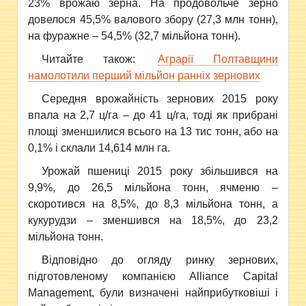
23% врожаю зерна. На продовольче зерно
довелося 45,5% валового збору (27,3 млн тонн),
на фуражне – 54,5% (32,7 мільйона тонн).
Читайте також:
Аграрії Полтавщини
намолотили перший мільйон ранніх зернових
Середня врожайність зернових 2015 року
впала на 2,7 ц/га – до 41 ц/га, тоді як прибрані
площі зменшилися всього на 13 тис тонн, або на
0,1% і склали 14,614 млн га.
Урожай пшениці 2015 року збільшився на
9,9%, до 26,5 мільйона тонн, ячменю –
скоротився на 8,5%, до 8,3 мільйона тонн, а
кукурудзи – зменшився на 18,5%, до 23,2
мільйона тонн.
Відповідно до огляду ринку зернових,
підготовленому компанією Alliance Capital
Management, були визначені найприбутковіші і