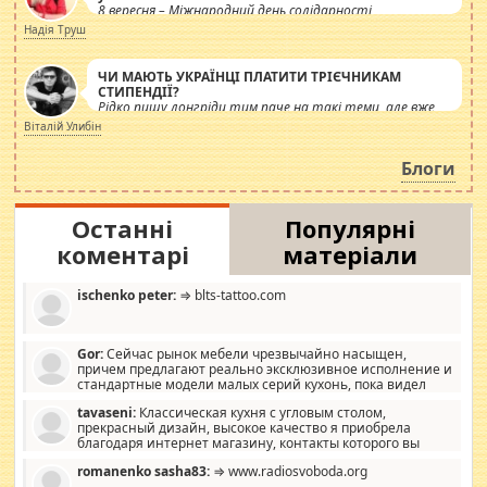
8 вересня – Міжнародний день солідарності
журналістів.
Надія Труш
ЧИ МАЮТЬ УКРАЇНЦІ ПЛАТИТИ ТРІЄЧНИКАМ
СТИПЕНДІЇ?
Рідко пишу лонгріди тим паче на такі теми, але вже
просто дістало! Обурюють сьогоднішні інсенуації
Віталій Улибін
навколо стипендіального питання. Штучно
роздувається ще одна соціальна катастрофа.
Блоги
Останні
Популярні
коментарі
матеріали
ischenko peter:
⇒ blts-tattoo.com
Gor:
Сейчас рынок мебели чрезвычайно насыщен,
причем предлагают реально эксклюзивное исполнение и
стандартные модели малых серий кухонь, пока видел
отличную кухонную мебель по дизайну, мало походит на
tavaseni:
Классическая кухня с угловым столом,
стандартные формы, в MebelOk, креативненько и что главное -
прекрасный дизайн, высокое качество я приобрела
со вкусом все в порядке, без ненужных наворотов удорожающих
благодаря интернет магазину, контакты которого вы
мебель, а это не последний фактор.
можете просмотреть https://mwood.com.ua.
romanenko sasha83:
⇒ www.radiosvoboda.org