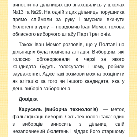
винести на дільницях що знаходились у школах
№13 та №29. На одній з цих дільниць порушника
прямо спіймали за руку і змусили вкинути
бюлетені в урну, – повідомив Іван Момот, голова
обласного виборчого штабу Партії регіонів.
Також Іван Момот розповів, що у Полтаві на
дільницях була помічена агітація. Виборцям, які
голосно обговорювали в черзі за якого
кандидата будуть голосувати і чому, робили
зауваження. Адже такі розмови можна розцінити
як агітацію за того чи іншого кандидата, яка у
день виборів заборонена.
Довідка
Карусель (виборча
технологія)
— метод
фальсіфікації виборів. Суть технології така: один
з виборців виносить з дільниці свій
незаповнений бюлетень і віддає його старшому