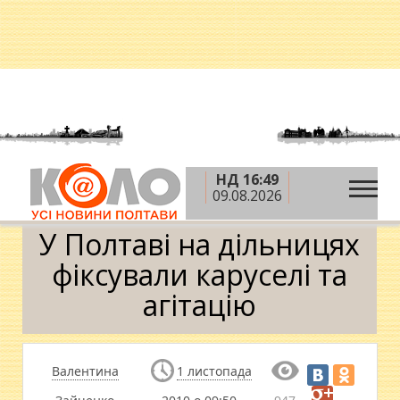
НД 16:49
»
»
Головна
Вибори мера Полтави
У Полтаві на
09.08.2026
дільницях фіксували каруселі та агітацію
У Полтаві на дільницях
фіксували каруселі та
агітацію
Валентина
1 листопада