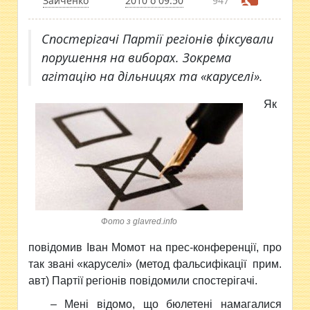
Зайченко
2010 о 09:50
947
Спостерігачі Партії регіонів фіксували
порушення на виборах. Зокрема
агітацію на дільницях та «каруселі».
Як
Фото з glavred.info
повідомив Іван Момот на прес-конференції, про
так звані «каруселі» (метод фальсифікації прим.
авт) Партії регіонів повідомили спостерігачі.
– Мені відомо, що бюлетені намагалися