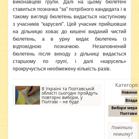
виконавцеві групи. Далі на цьому бюлетені
ставиться позначка “за” потрібного кандидата і в
такому вигляді бюлетень видається наступному
з учасників “каруселі”. Цей учасник прийшовши
на дільницю ховає до кишені виданий чистий
бюлетень, а в урну кидає бюлетень із
відповідною позначкою. Незаповнений
бюлетень після виходу з дільниці видається
старшому по групі, і далі «карусель»
прокручується необмежену кількість разів.
Категорії:
В Україні та Полтавській
Новини
області сьогодні пройдуть
повторні вибори, у
Влада
Полтаві – не буде
Вибори мера
Полтави
Помітили
помилку?