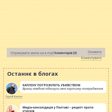
Оновити
Отримувати зміни на e-mail
Коментарів (
0
)
Коментувати
Останнє в блогах
КАПЛІНУ ПОГРОЖУЮТЬ УБИВСТВОМ
Вранці невідомі підкинули мені картинку-попередження
Сергій Каплін
Медіа-консолідація у Полтаві – рецепт проти
утисків