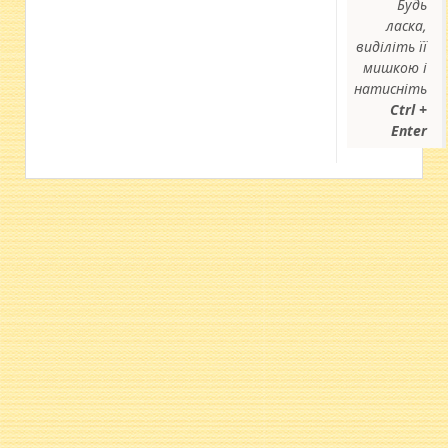
Будь
ласка,
виділіть її
мишкою і
натисніть
Ctrl +
Enter