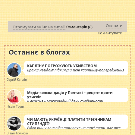
Оновити
Отримувати зміни на e-mail
Коментарів (
0
)
Коментувати
Останнє в блогах
КАПЛІНУ ПОГРОЖУЮТЬ УБИВСТВОМ
Вранці невідомі підкинули мені картинку-попередження
Сергій Каплін
Медіа-консолідація у Полтаві – рецепт проти
утисків
8 вересня – Міжнародний день солідарності
журналістів.
Надія Труш
ЧИ МАЮТЬ УКРАЇНЦІ ПЛАТИТИ ТРІЄЧНИКАМ
СТИПЕНДІЇ?
Рідко пишу лонгріди тим паче на такі теми, але вже
просто дістало! Обурюють сьогоднішні інсенуації
Віталій Улибін