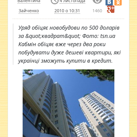
Валентина
4 листопада
Зайченко
2010 о 10:31
1460
Уряд обіцяє новобудови по 500 доларів
за &quot;квадрат&quot; Фото: tsn.ua
Кабмін обіцяє вже через два роки
побудувати дуже дешеві квартири, які
українці зможуть купити в кредит.