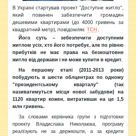
В Україні стартував проект "Доступне житло",
який повинен забезпечити громадян
дешевими квартирами (до 4000 гривень за
квадратний метр), повідомляє
.
ТСН
Його суть – зебезпечити доступним
житлом усіх, хто його потребує, але по рівню
прибутків не має права на безкоштовне
житло від держави і не може купити в кредит.
На першому етапі (2011-2013 роки)
побудують в шести облцентрах по одному
"президентському кварталу" (так
називатимуться місця нової забудови) на
1120 квартир кожен, витративши на це 1,5
млн гривень.
За словами керівника групи з підготовки
проекту Владислава Николаюка, програму
реалізують не за держкошти, а за кредити