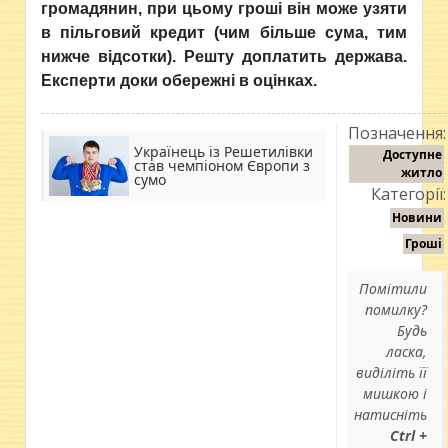
громадянин, при цьому гроші він може узяти
в пільговий кредит (чим більше сума, тим
нижче відсотки). Решту доплатить держава.
Експерти доки обережні в оцінках.
Позначення:
Українець із Решетилівки
Доступне
став чемпіоном Європи з
житло
сумо
Категорії:
Новини
Гроші
Помітили
помилку?
Будь
ласка,
виділіть її
мишкою і
натисніть
Ctrl +