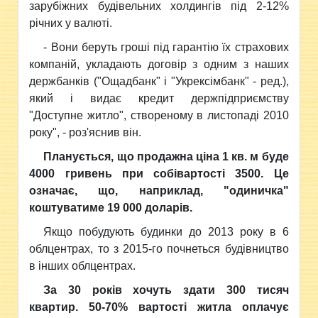
зарубіжних будівельних холдингів під 2-12%
річних у валюті.
- Вони беруть гроші під гарантію їх страхових
компаній, укладають договір з одним з наших
держбанків ("Ощадбанк" і "Укрексімбанк" - ред.),
який і видає кредит держпідприємству
"Доступне житло", створеному в листопаді 2010
року", - роз'яснив він.
Планується, що продажна ціна 1 кв. м буде
4000 гривень при собівартості 3500. Це
означає, що, наприклад, "одиничка"
коштуватиме 19 000 доларів.
Якщо побудують будинки до 2013 року в 6
облцентрах, то з 2015-го почнеться будівництво
в інших облцентрах.
За 30 років хочуть здати 300 тисяч
квартир. 50-70% вартості житла оплачує