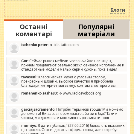
навколо стипендіального питання. Штучно
роздувається ще одна соціальна катастрофа.
Блоги
Останні
Популярні
коментарі
матеріали
ischenko peter:
⇒ blts-tattoo.com
Gor:
Сейчас рынок мебели чрезвычайно насыщен,
причем предлагают реально эксклюзивное исполнение и
стандартные модели малых серий кухонь, пока видел
отличную кухонную мебель по дизайну, мало походит на
tavaseni:
Классическая кухня с угловым столом,
стандартные формы, в MebelOk, креативненько и что главное -
прекрасный дизайн, высокое качество я приобрела
со вкусом все в порядке, без ненужных наворотов удорожающих
благодаря интернет магазину, контакты которого вы
мебель, а это не последний фактор.
можете просмотреть https://mwood.com.ua.
romanenko sasha83:
⇒ www.radiosvoboda.org
garciajsacramento:
Потрібні термінові гроші? Ми можемо
допомогти! Ви зараз переживаєте або ви в біді? Таким
чином, ми даємо вам можливість розвивати нові
розробки. Як багата людина, я почуваю себе зобов'язаним
mumiyo:
З дати публікації (27.05.2016) більшість вказаних
допомагати людям, які намагаються дати їм шанс. Кожен
цін зросла. Стаття досить інформативна, але потребує
заслуговує на другий шанс, і, оскільки влада не зможе, вони
редагування.