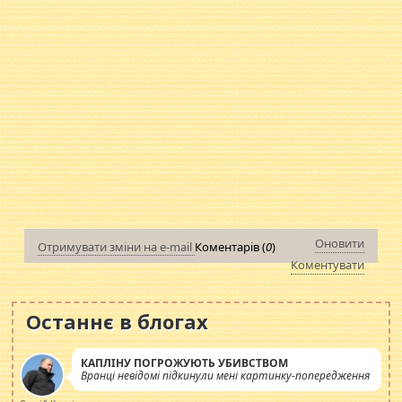
Оновити
Отримувати зміни на e-mail
Коментарів (
0
)
Коментувати
Останнє в блогах
КАПЛІНУ ПОГРОЖУЮТЬ УБИВСТВОМ
Вранці невідомі підкинули мені картинку-попередження