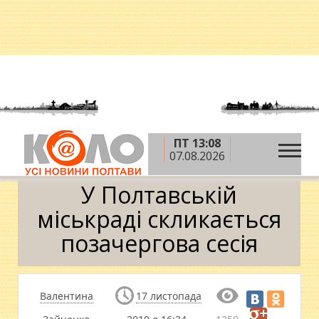
ПТ 13:08
»
»
Головна
Новини
У Полтавській міськраді
07.08.2026
скликається позачергова сесія
У Полтавській
міськраді скликається
позачергова сесія
Валентина
17 листопада