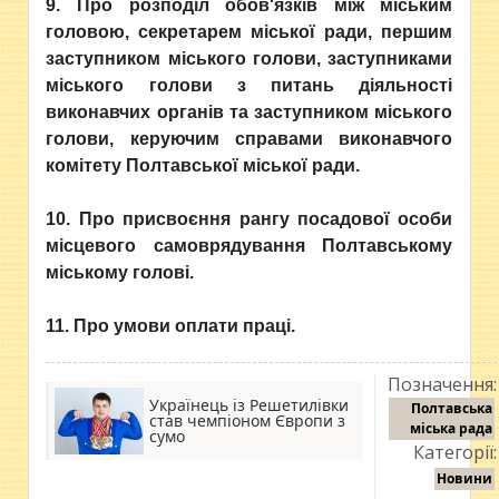
9. Про розподіл обов'язків між міським
головою, секретарем міської ради, першим
заступником міського голови, заступниками
міського голови з питань діяльності
виконавчих органів та заступником міського
голови, керуючим справами виконавчого
комітету Полтавської міської ради.
10. Про присвоєння рангу посадової особи
місцевого самоврядування Полтавському
міському голові.
11. Про умови оплати праці.
Позначення:
Українець із Решетилівки
Полтавська
став чемпіоном Європи з
міська рада
сумо
Категорії:
Новини