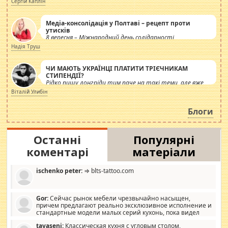
Сергій Каплін
Медіа-консолідація у Полтаві – рецепт проти
утисків
8 вересня – Міжнародний день солідарності
журналістів.
Надія Труш
ЧИ МАЮТЬ УКРАЇНЦІ ПЛАТИТИ ТРІЄЧНИКАМ
СТИПЕНДІЇ?
Рідко пишу лонгріди тим паче на такі теми, але вже
просто дістало! Обурюють сьогоднішні інсенуації
Віталій Улибін
навколо стипендіального питання. Штучно
роздувається ще одна соціальна катастрофа.
Блоги
Останні
Популярні
коментарі
матеріали
ischenko peter:
⇒ blts-tattoo.com
Gor:
Сейчас рынок мебели чрезвычайно насыщен,
причем предлагают реально эксклюзивное исполнение и
стандартные модели малых серий кухонь, пока видел
отличную кухонную мебель по дизайну, мало походит на
tavaseni:
Классическая кухня с угловым столом,
стандартные формы, в MebelOk, креативненько и что главное -