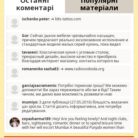
Останні
Популярні
коментарі
матеріали
ischenko peter:
⇒ blts-tattoo.com
Gor:
Сейчас рынок мебели чрезвычайно насыщен,
причем предлагают реально эксклюзивное исполнение и
стандартные модели малых серий кухонь, пока видел
отличную кухонную мебель по дизайну, мало походит на
tavaseni:
Классическая кухня с угловым столом,
стандартные формы, в MebelOk, креативненько и что главное -
прекрасный дизайн, высокое качество я приобрела
со вкусом все в порядке, без ненужных наворотов удорожающих
благодаря интернет магазину, контакты которого вы
мебель, а это не последний фактор.
можете просмотреть https://mwood.com.ua.
romanenko sasha83:
⇒ www.radiosvoboda.org
garciajsacramento:
Потрібні термінові гроші? Ми можемо
допомогти! Ви зараз переживаєте або ви в біді? Таким
чином, ми даємо вам можливість розвивати нові
розробки. Як багата людина, я почуваю себе зобов'язаним
mumiyo:
З дати публікації (27.05.2016) більшість вказаних
допомагати людям, які намагаються дати їм шанс. Кожен
цін зросла. Стаття досить інформативна, але потребує
заслуговує на другий шанс, і, оскільки влада не зможе, вони
редагування.
повинні приймати від інших. Для нас нема багато суми, і зрілість
ми визначаємо за взаємною згодою. Ні сюрпризів, ні додаткових
zoyasharma189:
Hey! Are you feeling lonely? And night clubs,
витрат, а тільки узгоджених сум і нічого іншого. Не чекайте і не
bars, sightseeing, romantic dinner or to spend leisure time
коментуйте цей пост. Введіть суму, яку ви хочете подати, і ми
with her will escort Mumbai A beautiful Punjabi women than
зв'яжемося з вами з усіма варіантами. зв'яжіться з нами
sexy escort companion in arms that you guys feel like 5 star luxury
сьогодні на garciajsacramento@gmail.com Вам потрібні термінові
hotel had to spend the night in their search for loved solitaire free
гроші? Ми можемо допомогти!