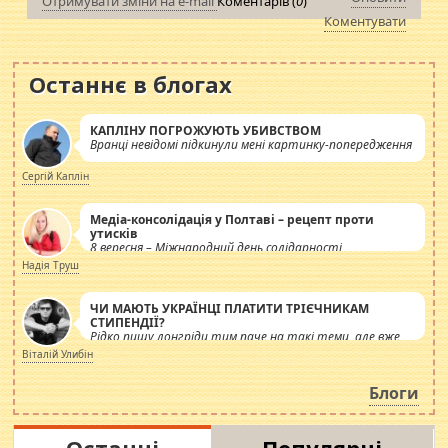
Отримувати зміни на e-mail
Коментарів (
0
)
Коментувати
Останнє в блогах
КАПЛІНУ ПОГРОЖУЮТЬ УБИВСТВОМ
Вранці невідомі підкинули мені картинку-попередження
Сергій Каплін
Медіа-консолідація у Полтаві – рецепт проти
утисків
8 вересня – Міжнародний день солідарності
журналістів.
Надія Труш
ЧИ МАЮТЬ УКРАЇНЦІ ПЛАТИТИ ТРІЄЧНИКАМ
СТИПЕНДІЇ?
Рідко пишу лонгріди тим паче на такі теми, але вже
просто дістало! Обурюють сьогоднішні інсенуації
Віталій Улибін
навколо стипендіального питання. Штучно
роздувається ще одна соціальна катастрофа.
Блоги