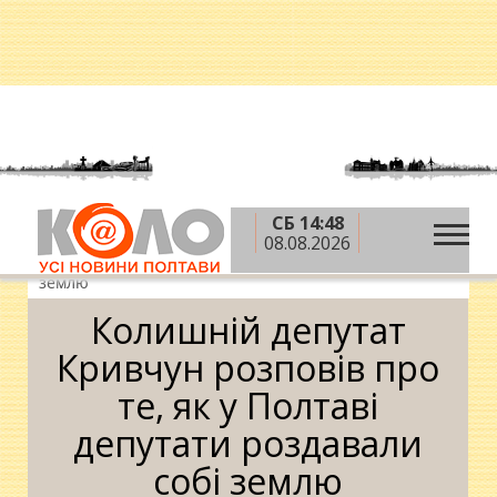
СБ 14:48
»
»
Головна
Новини
Колишній депутат Кривчун
08.08.2026
розповів про те, як у Полтаві депутати роздавали собі
землю
Колишній депутат
Кривчун розповів про
те, як у Полтаві
депутати роздавали
собі землю