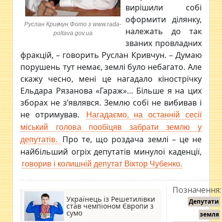
вирішили собі
оформити ділянку,
Руслан Кривчун Фото з www.rada-
належать до так
poltava.gov.ua
званих провладних
фракцій, – говорить Руслан Кривчун. – Думаю
порушень тут немає, землі було небагато. Але
скажу чесно, мені це нагадало кінострічку
Ельдара Рязанова «Гараж»… Більше я на цих
зборах не з’являвся. Землю собі не вибивав і
не отримував.
Нагадаємо, на останній сесії
міський голова пообіцяв забрати землю у
Про те, що роздача землі – це не
депутатів.
найбільший огріх депутатів минулої каденції,
говорив і колишній депутат Віктор Чубенко.
Позначення:
Українець із Решетилівки
Депутати
став чемпіоном Європи з
сумо
земля