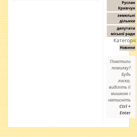
Руслан
Кривчун
земельні
дільнки
депутати
міської ради
Категорії:
Новини
Помітили
помилку?
Будь
ласка,
виділіть її
мишкою і
натисніть
Ctrl +
Enter