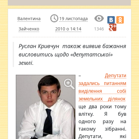
Валентина
19 листопада
Зайченко
2010 о 14:14
1346
Руслан Кривчун також виявив бажання
висловитись щодо «депутатської»
землі.
–
Депутати
задались питанням
виділення собі
земельних ділянок
ще два роки тому
влітку. Я був
одного разу на
такому зібранні.
Депутати, які