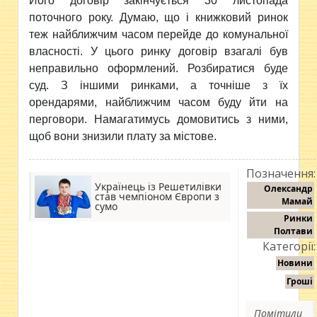
Його договір закінчується 30 листопада
поточного року. Думаю, що і книжковий ринок
теж найближчим часом перейде до комунальної
власності. У цього ринку договір взагалі був
неправильно оформлений. Розбиратися буде
суд. З іншими ринками, а точніше з їх
орендарями, найближчим часом буду йти на
перговори. Намагатимусь домовитись з ними,
щоб вони знизили плату за містове.
Позначення:
Українець із Решетилівки
Олександр
став чемпіоном Європи з
Мамай
сумо
Ринки
Полтави
Категорії:
Новини
Гроші
Помітили