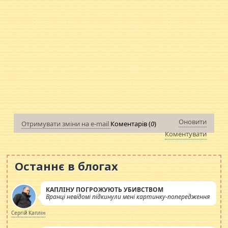
Оновити
Отримувати зміни на e-mail
Коментарів (
0
)
Коментувати
Останнє в блогах
КАПЛІНУ ПОГРОЖУЮТЬ УБИВСТВОМ
Вранці невідомі підкинули мені картинку-попередження
Сергій Каплін