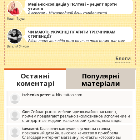
Медіа-консолідація у Полтаві – рецепт проти
утисків
8 вересня – Міжнародний день солідарності
журналістів.
Надія Труш
ЧИ МАЮТЬ УКРАЇНЦІ ПЛАТИТИ ТРІЄЧНИКАМ
СТИПЕНДІЇ?
Рідко пишу лонгріди тим паче на такі теми, але вже
просто дістало! Обурюють сьогоднішні інсенуації
Віталій Улибін
навколо стипендіального питання. Штучно
роздувається ще одна соціальна катастрофа.
Блоги
Останні
Популярні
коментарі
матеріали
ischenko peter:
⇒ blts-tattoo.com
Gor:
Сейчас рынок мебели чрезвычайно насыщен,
причем предлагают реально эксклюзивное исполнение и
стандартные модели малых серий кухонь, пока видел
отличную кухонную мебель по дизайну, мало походит на
tavaseni:
Классическая кухня с угловым столом,
стандартные формы, в MebelOk, креативненько и что главное -
прекрасный дизайн, высокое качество я приобрела
со вкусом все в порядке, без ненужных наворотов удорожающих
благодаря интернет магазину, контакты которого вы
мебель, а это не последний фактор.