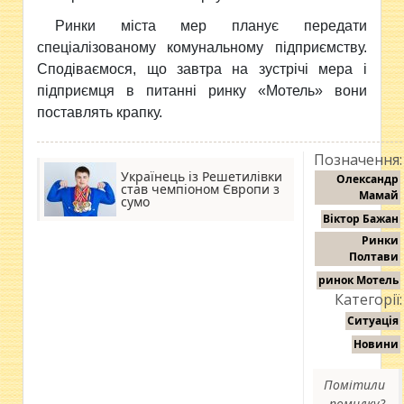
Ринки міста мер планує передати
спеціалізованому комунальному підприємству.
Сподіваємося, що завтра на зустрічі мера і
підприємця в питанні ринку «Мотель» вони
поставлять крапку.
Позначення:
Українець із Решетилівки
Олександр
став чемпіоном Європи з
Мамай
сумо
Віктор Бажан
Ринки
Полтави
ринок Мотель
Категорії:
Ситуація
Новини
Помітили
помилку?