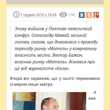
7 грудня 2010 о 16:28
1180
Знову вийшов у Полтаві невеличкий
конфуз. Олександр Мамай, міський
голова, сказав, що домовився з приводу
переходу ринку «Мотель» у комунальну
власність міста. Віктор Бажан,
власник ринку «Мотель», дізнався про
це від журналіста «Кола».
Вчора він зауважив, що у нього перемовини
із мером лише завтра.
А
вже