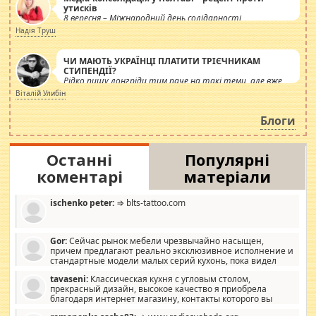
утисків
8 вересня – Міжнародний день солідарності
журналістів.
Надія Труш
ЧИ МАЮТЬ УКРАЇНЦІ ПЛАТИТИ ТРІЄЧНИКАМ
СТИПЕНДІЇ?
Рідко пишу лонгріди тим паче на такі теми, але вже
просто дістало! Обурюють сьогоднішні інсенуації
Віталій Улибін
навколо стипендіального питання. Штучно
роздувається ще одна соціальна катастрофа.
Блоги
Останні
Популярні
коментарі
матеріали
ischenko peter:
⇒ blts-tattoo.com
Gor:
Сейчас рынок мебели чрезвычайно насыщен,
причем предлагают реально эксклюзивное исполнение и
стандартные модели малых серий кухонь, пока видел
отличную кухонную мебель по дизайну, мало походит на
tavaseni:
Классическая кухня с угловым столом,
стандартные формы, в MebelOk, креативненько и что главное -
прекрасный дизайн, высокое качество я приобрела
со вкусом все в порядке, без ненужных наворотов удорожающих
благодаря интернет магазину, контакты которого вы
мебель, а это не последний фактор.
можете просмотреть https://mwood.com.ua.