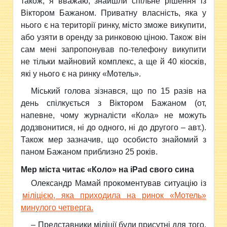
також, я вважаю, знайшли спільне рішення із
Віктором Бажаном. Приватну власність, яка у
нього є на території ринку, місто зможе викупити,
або узяти в оренду за ринковою ціною. Також він
сам мені запропонував по-телефону викупити
не тільки майновий комплекс, а ще й 40 кіосків,
які у нього є на ринку «Мотель».
Міський голова зізнався, що по 15 разів на
день спілкується з Віктором Бажаном (от,
напевне, чому журналісти «Кола» не можуть
додзвонитися, ні до одного, ні до другого – авт.).
Також мер зазначив, що особисто знайомий з
паном Бажаном приблизно 25 років.
Мер міста читає «Коло» на iPad свого сина
Олександр Мамай прокоментував ситуацію із
міліцією, яка приходила на ринок «Мотель»
минулого четверга.
– Представники міліції були присутні для того,