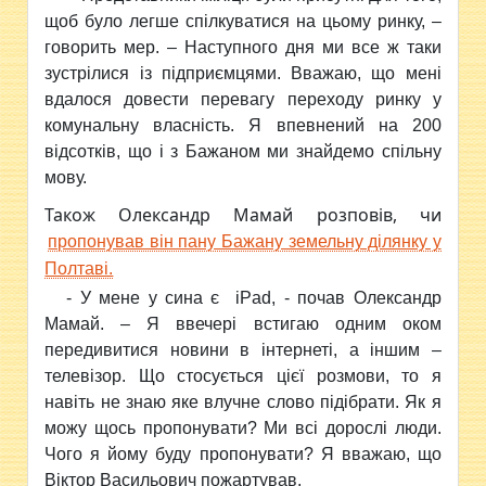
щоб було легше спілкуватися на цьому ринку, –
говорить мер. – Наступного дня ми все ж таки
зустрілися із підприємцями. Вважаю, що мені
вдалося довести перевагу переходу ринку у
комунальну власність. Я впевнений на 200
відсотків, що і з Бажаном ми знайдемо спільну
мову.
Також Олександр Мамай розповів, чи
пропонував він пану Бажану земельну ділянку у
Полтаві.
- У мене у сина є iPad, - почав Олександр
Мамай. – Я ввечері встигаю одним оком
передивитися новини в інтернеті, а іншим –
телевізор. Що стосується цієї розмови, то я
навіть не знаю яке влучне слово підібрати. Як я
можу щось пропонувати? Ми всі дорослі люди.
Чого я йому буду пропонувати? Я вважаю, що
Віктор Васильович пожартував.