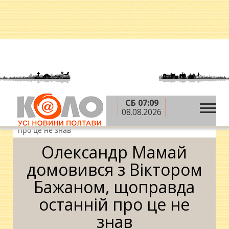
СБ 07:09
»
»
Головна
Новини
Олександр Мамай
08.08.2026
домовився з Віктором Бажаном, щоправда останній
про це не знав
Олександр Мамай
домовився з Віктором
Бажаном, щоправда
останній про це не
знав