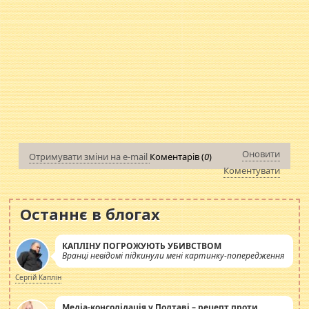
Оновити
Отримувати зміни на e-mail
Коментарів (
0
)
Коментувати
Останнє в блогах
КАПЛІНУ ПОГРОЖУЮТЬ УБИВСТВОМ
Вранці невідомі підкинули мені картинку-попередження
Сергій Каплін
Медіа-консолідація у Полтаві – рецепт проти