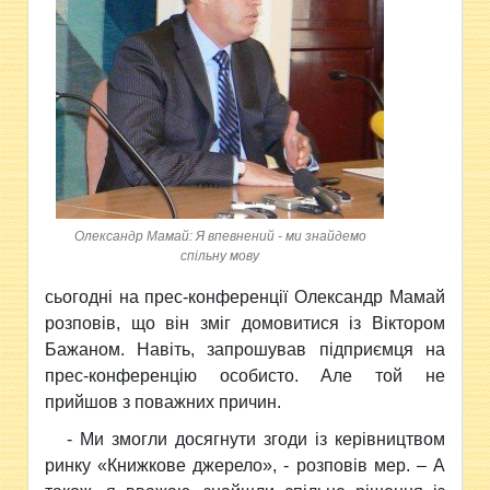
Олександр Мамай: Я впевнений - ми знайдемо
спільну мову
сьогодні на прес-конференції Олександр Мамай
розповів, що він зміг домовитися із Віктором
Бажаном. Навіть, запрошував підприємця на
прес-конференцію особисто. Але той не
прийшов з поважних причин.
- Ми змогли досягнути згоди із керівництвом
ринку «Книжкове джерело», - розповів мер. – А