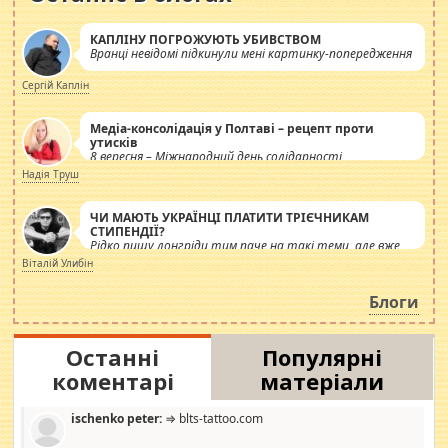
КАПЛІНУ ПОГРОЖУЮТЬ УБИВСТВОМ
Вранці невідомі підкинули мені картинку-попередження
Сергій Каплін
Медіа-консолідація у Полтаві – рецепт проти
утисків
8 вересня – Міжнародний день солідарності
журналістів.
Надія Труш
ЧИ МАЮТЬ УКРАЇНЦІ ПЛАТИТИ ТРІЄЧНИКАМ
СТИПЕНДІЇ?
Рідко пишу лонгріди тим паче на такі теми, але вже
просто дістало! Обурюють сьогоднішні інсенуації
Віталій Улибін
навколо стипендіального питання. Штучно
роздувається ще одна соціальна катастрофа.
Блоги
Останні
Популярні
коментарі
матеріали
ischenko peter:
⇒ blts-tattoo.com