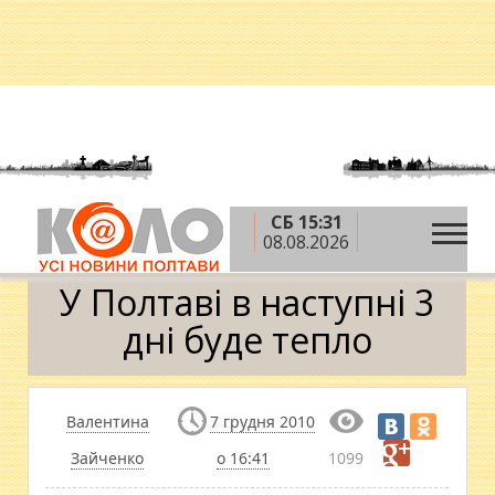
СБ 15:31
»
»
Головна
Ситуація
У Полтаві в наступні 3 дні
08.08.2026
буде тепло
У Полтаві в наступні 3
дні буде тепло
Валентина
7 грудня 2010
Зайченко
о 16:41
1099