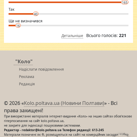
conscious in order to keep yourself fit and regularly go to the health
165
club.
⇒ sakshimirchandani.com
Так
40
Ще не визначився
16
Всього голосів:
221
Детальніше
"Коло"
Надіслати повідомлення
Реклама
Редакція
© 2026 «
Kolo.poltava.ua (Новини Полтави)
» - Всі
права захищені!
При використанні матеріалів інтернет-видання «Коло» на інших сайтах обов’язкове
гіперпосилання на сайт kolo.poltava.ua,
не закрите для індексації пошуковими системами.
Редактор - redaktor@kolo.poltava.ua Телефон редакції: 613-245
Матеріали позначені як ®, розміщуються на сайті на комерційних засадах, тобто