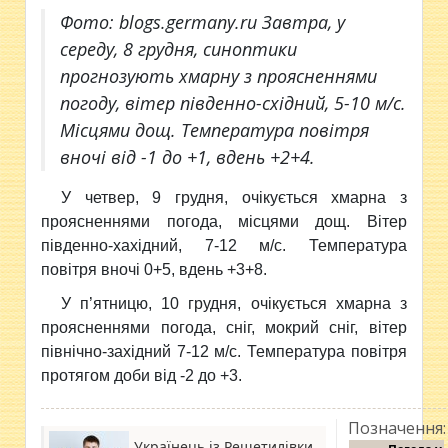
Фото: blogs.germany.ru Завтра, у
середу, 8 грудня, синоптики
прогнозують хмарну з проясненнями
погоду, вітер південно-східний, 5-10 м/с.
Місцями дощ. Температура повітря
вночі від -1 до +1, вдень +2+4.
У четвер, 9 грудня, очікується хмарна з
проясненнями погода, місцями дощ. Вітер
південно-хахідний, 7-12 м/с. Температура
повітря вночі 0+5, вдень +3+8.
У п’ятницю, 10 грудня, очікується хмарна з
проясненнями погода, сніг, мокрий сніг, вітер
північно-західний 7-12 м/с. Температура повітря
протягом доби від -2 до +3.
Позначення:
Українець із Решетилівки