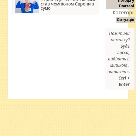
Погода у
став чемпіоном Європи з
Полтаві
сумо
Категорії:
Ситуація
Помітили
помилку?
Будь
ласка,
виділіть її
мишкою і
натисніть
Ctrl +
Enter