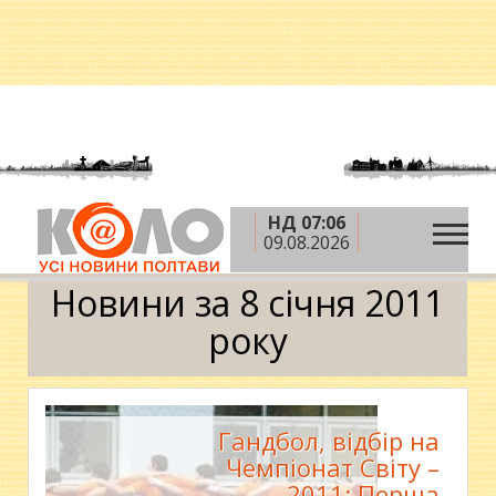
НД 07:06
»
»
»
Головна
2011 рік
січень
8 січня
09.08.2026
Календар
Новини за 8 січня 2011
року
Гандбол, відбір на
Чемпіонат Світу –
2011: Перша