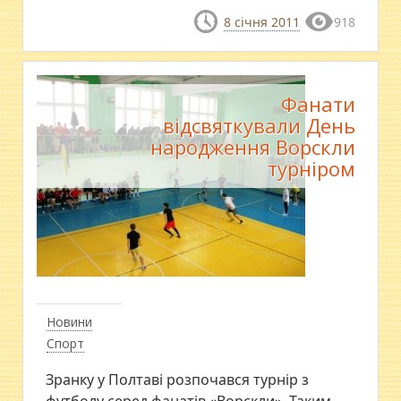
8 січня 2011
918
Фанати
відсвяткували День
народження Ворскли
турніром
Новини
Спорт
Зранку у Полтаві розпочався турнір з
футболу серед фанатів «Ворскли». Таким