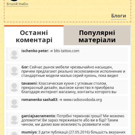
просто дістало! Обурюють сьогоднішні інсенуації
Віталій Улибін
навколо стипендіального питання. Штучно
роздувається ще одна соціальна катастрофа.
Блоги
Останні
Популярні
коментарі
матеріали
ischenko peter:
⇒ blts-tattoo.com
Gor:
Сейчас рынок мебели чрезвычайно насыщен,
причем предлагают реально эксклюзивное исполнение и
стандартные модели малых серий кухонь, пока видел
отличную кухонную мебель по дизайну, мало походит на
tavaseni:
Классическая кухня с угловым столом,
стандартные формы, в MebelOk, креативненько и что главное -
прекрасный дизайн, высокое качество я приобрела
со вкусом все в порядке, без ненужных наворотов удорожающих
благодаря интернет магазину, контакты которого вы
мебель, а это не последний фактор.
можете просмотреть https://mwood.com.ua.
romanenko sasha83:
⇒ www.radiosvoboda.org
garciajsacramento:
Потрібні термінові гроші? Ми можемо
допомогти! Ви зараз переживаєте або ви в біді? Таким
чином, ми даємо вам можливість розвивати нові
розробки. Як багата людина, я почуваю себе зобов'язаним
mumiyo:
З дати публікації (27.05.2016) більшість вказаних
допомагати людям, які намагаються дати їм шанс. Кожен