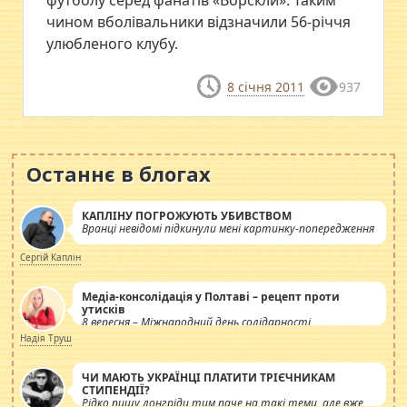
чином вболівальники відзначили 56-річчя
улюбленого клубу.
8 січня 2011
937
Останнє в блогах
КАПЛІНУ ПОГРОЖУЮТЬ УБИВСТВОМ
Вранці невідомі підкинули мені картинку-попередження
Сергій Каплін
Медіа-консолідація у Полтаві – рецепт проти
утисків
8 вересня – Міжнародний день солідарності
журналістів.
Надія Труш
ЧИ МАЮТЬ УКРАЇНЦІ ПЛАТИТИ ТРІЄЧНИКАМ
СТИПЕНДІЇ?
Рідко пишу лонгріди тим паче на такі теми, але вже