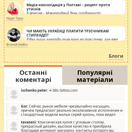
Медіа-консолідація у Полтаві – рецепт проти
утисків
8 вересня – Міжнародний день солідарності
журналістів.
Надія Труш
ЧИ МАЮТЬ УКРАЇНЦІ ПЛАТИТИ ТРІЄЧНИКАМ
СТИПЕНДІЇ?
Рідко пишу лонгріди тим паче на такі теми, але вже
просто дістало! Обурюють сьогоднішні інсенуації
Віталій Улибін
навколо стипендіального питання. Штучно
роздувається ще одна соціальна катастрофа.
Блоги
Останні
Популярні
коментарі
матеріали
ischenko peter:
⇒ blts-tattoo.com
Gor:
Сейчас рынок мебели чрезвычайно насыщен,
причем предлагают реально эксклюзивное исполнение и
стандартные модели малых серий кухонь, пока видел
отличную кухонную мебель по дизайну, мало походит на
tavaseni:
Классическая кухня с угловым столом,
стандартные формы, в MebelOk, креативненько и что главное -
прекрасный дизайн, высокое качество я приобрела
со вкусом все в порядке, без ненужных наворотов удорожающих
благодаря интернет магазину, контакты которого вы
мебель, а это не последний фактор.