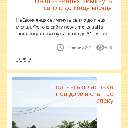
На Івонченцях вимкнуть
світло до кінця місяця
На Івонченцях вимкнуть світло до кінця
місяця. Фото із сайту new-time.ks.uaНа
Івонченцях вимкнуть світло до 31 липня.
16 липня 2011
908
Новини
Полтавські ластівки
повідомляють про
спеку