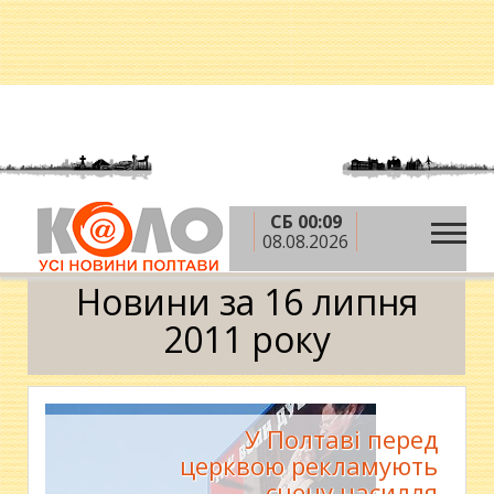
СБ 00:09
»
»
»
Головна
2011 рік
липень
16 липня
08.08.2026
Календар
Новини за 16 липня
2011 року
У Полтаві перед
церквою рекламують
сцену насилля