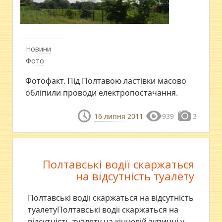
Новини
Фото
Фотофакт. Під Полтавою ластівки масово
обліпили проводи електропостачання.
16 липня 2011
939
3
Полтавські водії скаржаться
на відсутність туалету
Полтавські водії скаржаться на відсутність
туалетуПолтавські водії скаржаться на
відсутність туалету на кінцевій зупинці у