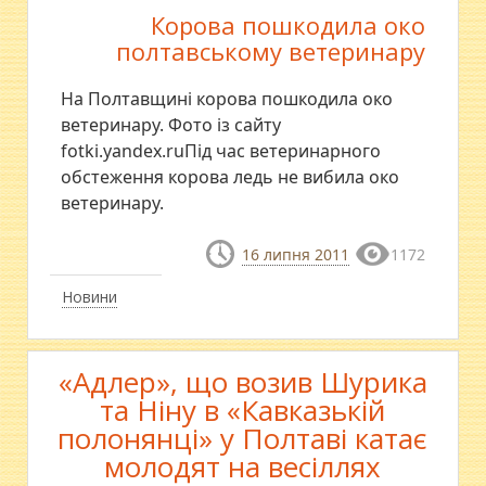
Корова пошкодила око
полтавському ветеринару
На Полтавщині корова пошкодила око
ветеринару. Фото із сайту
fotki.yandex.ruПід час ветеринарного
обстеження корова ледь не вибила око
ветеринару.
16 липня 2011
1172
Новини
«Адлер», що возив Шурика
та Ніну в «Кавказькій
полонянці» у Полтаві катає
молодят на весіллях