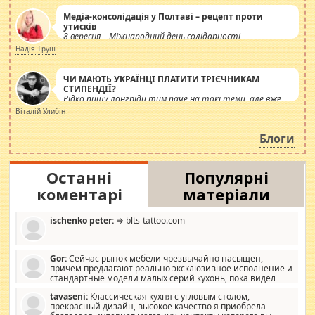
Медіа-консолідація у Полтаві – рецепт проти
утисків
8 вересня – Міжнародний день солідарності
журналістів.
Надія Труш
ЧИ МАЮТЬ УКРАЇНЦІ ПЛАТИТИ ТРІЄЧНИКАМ
СТИПЕНДІЇ?
Рідко пишу лонгріди тим паче на такі теми, але вже
просто дістало! Обурюють сьогоднішні інсенуації
Віталій Улибін
навколо стипендіального питання. Штучно
роздувається ще одна соціальна катастрофа.
Блоги
Останні
Популярні
коментарі
матеріали
ischenko peter:
⇒ blts-tattoo.com
Gor:
Сейчас рынок мебели чрезвычайно насыщен,
причем предлагают реально эксклюзивное исполнение и
стандартные модели малых серий кухонь, пока видел
отличную кухонную мебель по дизайну, мало походит на
tavaseni:
Классическая кухня с угловым столом,
стандартные формы, в MebelOk, креативненько и что главное -
прекрасный дизайн, высокое качество я приобрела
со вкусом все в порядке, без ненужных наворотов удорожающих