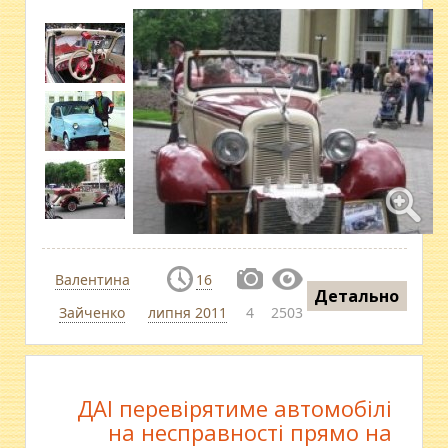
Валентина
16
Детально
Зайченко
липня 2011
4
2503
ДАІ перевірятиме автомобілі
на несправності прямо на