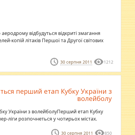
го аеродрому відбудуться відкриті змагання
лей-копій літаків Першої та Другої світових
30 серпня 2011
1212
еться перший етап Кубку України з
волейболу
убку України з волейболуПерший етап Кубку
пер-ліги розпочнеться у чотирьох містах.
30 серпня 2011
850