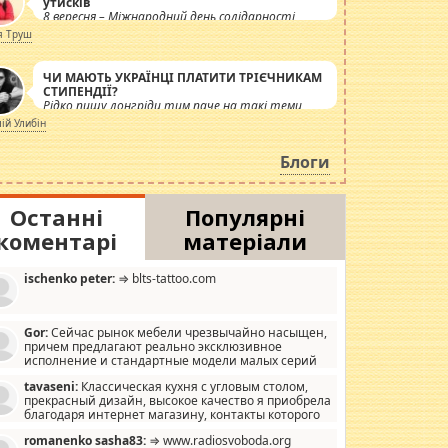
утисків
8 вересня – Міжнародний день солідарності
журналістів.
я Труш
ЧИ МАЮТЬ УКРАЇНЦІ ПЛАТИТИ ТРІЄЧНИКАМ
СТИПЕНДІЇ?
Рідко пишу лонгріди тим паче на такі теми,
але вже просто дістало! Обурюють сьогоднішні
лій Улибін
інсенуації навколо стипендіального питання.
Штучно роздувається ще одна соціальна
Блоги
катастрофа.
Останні
Популярні
коментарі
матеріали
ischenko peter:
⇒ blts-tattoo.com
Gor:
Сейчас рынок мебели чрезвычайно насыщен,
причем предлагают реально эксклюзивное
исполнение и стандартные модели малых серий
хонь, пока видел отличную кухонную мебель по
tavaseni:
Классическая кухня с угловым столом,
зайну, мало походит на стандартные формы, в MebelOk,
прекрасный дизайн, высокое качество я приобрела
еативненько и что главное - со вкусом все в порядке,
благодаря интернет магазину, контакты которого
з ненужных наворотов удорожающих мебель, а это не
 можете просмотреть https://mwood.com.ua.
следний фактор.
romanenko sasha83:
⇒ www.radiosvoboda.org