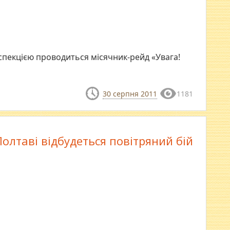
нспекцією проводиться місячник-рейд «Увага!
30 серпня 2011
1181
Полтаві відбудеться повітряний бій