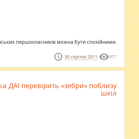
авських першокласників можна бути спокійними.
30 серпня 2011
977
а ДАІ перевірить «зебри» поблизу
шкіл