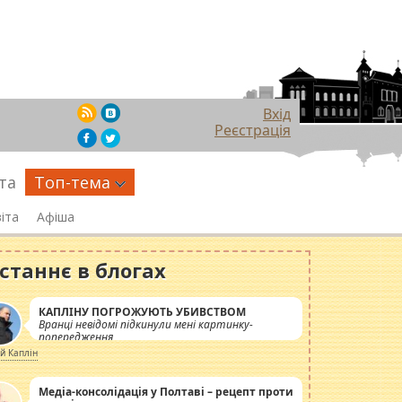
Вхід
Реєстрація
та
Топ-тема
іта
Афіша
станнє в блогах
КАПЛІНУ ПОГРОЖУЮТЬ УБИВСТВОМ
Вранці невідомі підкинули мені картинку-
попередження
ій Каплін
Медіа-консолідація у Полтаві – рецепт проти