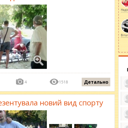
Наді
Віта
Детально
4
1518
зентувала новий вид спорту
ку
ди
кр
бе
вы
по