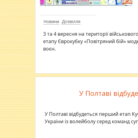
Новини
Дозвілля
3 та 4 вересня на території військово
етапу Єврокубку «Повітряний бій» моде
воєн.
У Полтаві відбуд
У Полтаві відбудеться перший етап К
України із волейболу серед команд су