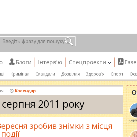
о
Блоги
Інтерв'ю
Спецпроекти
Газе
ші
Кримінал
Скандали
Дозвілля
Здоров'я
Спорт
Осв
О
ня
Календар
 серпня 2011 року
Серг
ресня зробив знімки з місця
події