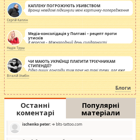
КАПЛІНУ ПОГРОЖУЮТЬ УБИВСТВОМ
Вранці невідомі підкинули мені картинку-попередження
Сергій Каплін
Медіа-консолідація у Полтаві – рецепт проти
утисків
8 вересня – Міжнародний день солідарності
журналістів.
Надія Труш
ЧИ МАЮТЬ УКРАЇНЦІ ПЛАТИТИ ТРІЄЧНИКАМ
СТИПЕНДІЇ?
Рідко пишу лонгріди тим паче на такі теми, але вже
просто дістало! Обурюють сьогоднішні інсенуації
Віталій Улибін
навколо стипендіального питання. Штучно
роздувається ще одна соціальна катастрофа.
Блоги
Останні
Популярні
коментарі
матеріали
ischenko peter:
⇒ blts-tattoo.com