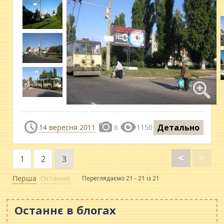
Детально
14 вересня 2011
6
1150
<
>
1
2
3
Перша
Остання
Переглядаємо 21 - 21 із 21
Останнє в блогах