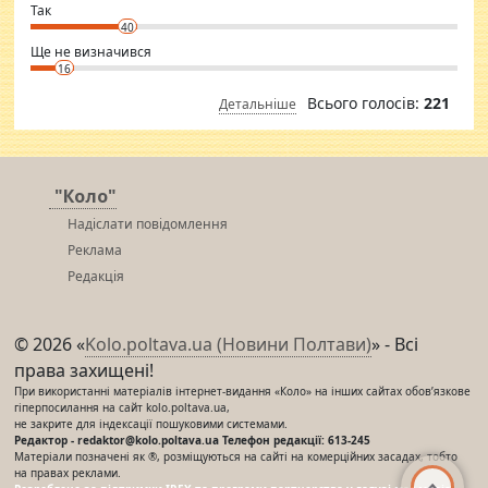
⇒ sakshimirchandani.com
Так
40
Ще не визначився
16
Всього голосів:
221
Детальніше
"Коло"
Надіслати повідомлення
Реклама
Редакція
© 2026 «
Kolo.poltava.ua (Новини Полтави)
» - Всі
права захищені!
При використанні матеріалів інтернет-видання «Коло» на інших сайтах обов’язкове
гіперпосилання на сайт kolo.poltava.ua,
не закрите для індексації пошуковими системами.
Редактор - redaktor@kolo.poltava.ua Телефон редакції: 613-245
Матеріали позначені як ®, розміщуються на сайті на комерційних засадах, тобто
на правах реклами.