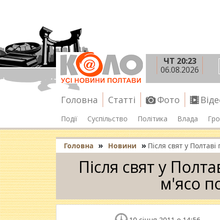
ЧТ 20:23
06.08.2026
Головна
Статті
Фото
Віде
Події
Суспільство
Політика
Влада
Гро
»
»
Головна
Новини
Після свят у Полтав
Після свят у Полт
м'ясо 
10 січня 2011 о 14:56