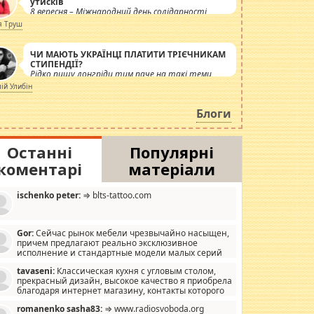
утисків
8 вересня – Міжнародний день солідарності
журналістів.
я Труш
ЧИ МАЮТЬ УКРАЇНЦІ ПЛАТИТИ ТРІЄЧНИКАМ
СТИПЕНДІЇ?
Рідко пишу лонгріди тим паче на такі теми,
але вже просто дістало! Обурюють сьогоднішні
лій Улибін
інсенуації навколо стипендіального питання.
Штучно роздувається ще одна соціальна
Блоги
катастрофа.
Останні
Популярні
коментарі
матеріали
ischenko peter:
⇒ blts-tattoo.com
Gor:
Сейчас рынок мебели чрезвычайно насыщен,
причем предлагают реально эксклюзивное
исполнение и стандартные модели малых серий
хонь, пока видел отличную кухонную мебель по
tavaseni:
Классическая кухня с угловым столом,
зайну, мало походит на стандартные формы, в MebelOk,
прекрасный дизайн, высокое качество я приобрела
еативненько и что главное - со вкусом все в порядке,
благодаря интернет магазину, контакты которого
з ненужных наворотов удорожающих мебель, а это не
 можете просмотреть https://mwood.com.ua.
следний фактор.
romanenko sasha83:
⇒ www.radiosvoboda.org