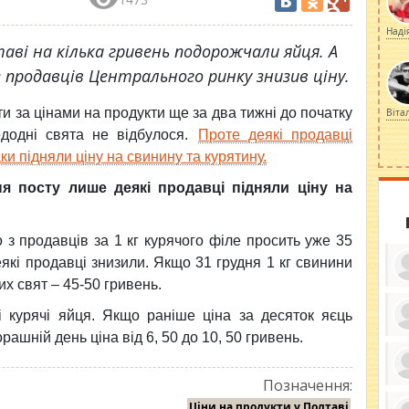
Наді
таві на кілька гривень подорожчали яйця. А
з продавців Центрального ринку знизив ціну.
и за цінами на продукти ще за два тижні до початку
Віта
едодні свята не відбулося.
Проте деякі продавці
и підняли ціну на свинину та курятину.
ня посту лише деякі продавці підняли ціну на
з продавців за 1 кг курячого філе просить уже 35
еякі продавці знизили. Якщо 31 грудня 1 кг свинини
их свят – 45-50 гривень.
і курячі яйця. Якщо раніше ціна за десяток яєць
рашній день ціна від 6, 50 до 10, 50 гривень.
ку
ди
кр
бе
Позначення:
вы
по
Ціни на продукти у Полтаві