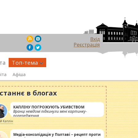
Вхід
Реєстрація
та
Топ-тема
іта
Афіша
станнє в блогах
КАПЛІНУ ПОГРОЖУЮТЬ УБИВСТВОМ
Вранці невідомі підкинули мені картинку-
попередження
ій Каплін
Медіа-консолідація у Полтаві – рецепт проти