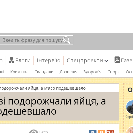
о
Блоги
Інтерв'ю
Спецпроекти
Газе
ші
Кримінал
Скандали
Дозвілля
Здоров'я
Спорт
Осв
О
і подорожчали яйця, а м'ясо подешевшало
аві подорожчали яйця, а
подешевшало
Серг
1473