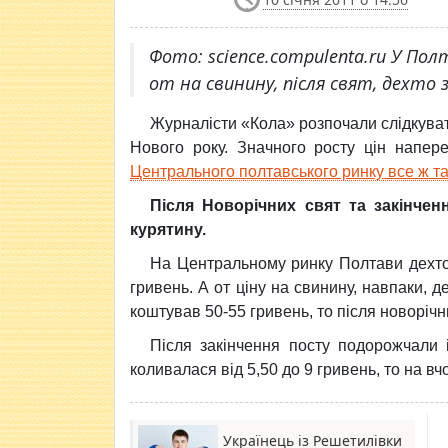
Фото: science.compulenta.ru У Пол
от на свинину, після свят, дехто 
Журналісти «Кола» розпочали слідкуват
Нового року. Значного росту цін напер
Центрального полтавського ринку все ж так
Після Новорічних свят та закінчен
курятину.
На Центральному ринку Полтави дехто 
гривень. А от ціну на свинину, навпаки, д
коштував 50-55 гривень, то після новорічн
Після закінчення посту подорожчали 
коливалася від 5,50 до 9 гривень, то на вчо
Українець із Решетилівки