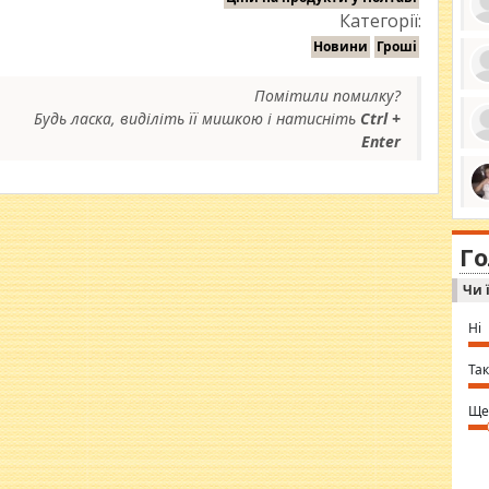
Категорії:
Новини
Гроші
Помітили помилку?
ро
се
Будь ласка, виділіть її мишкою і натисніть
Ctrl +
да
Enter
ос
ін
за
тіл
ком
bea
ми
tha
на
nig
Г
по
in 
Sol
Чи 
Ind
gir
bod
Ні
alw
Mir
you
Так
⇒ 
Ще