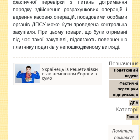
фактичної перевірки з питань дотримання
порядку здійснення розрахункових операцій і
ведення касових операцій, посадовими особами
органів ДПСУ може бути проведена контрольна
закупівля. При цьому товари, що були отримані
під час такої закупівлі, підлягають поверненню
платнику податків у непошкодженому вигляді.
Позначення:
Українець із Решетилівки
Податковий
став чемпіоном Європи з
кодекс
сумо
Фактичні
перевірки
підприємців
ДПА
Категорії:
Гроші
Помітили
помилку?