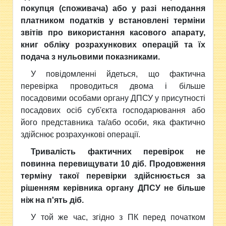
покупця (споживача) або у разі неподання
платником податків у встановлені терміни
звітів про використання касового апарату,
книг обліку розрахункових операцій та їх
подача з нульовими показниками.
У повідомленні йдеться, що фактична
перевірка проводиться двома і більше
посадовими особами органу ДПСУ у присутності
посадових осіб суб'єкта господарювання або
його представника та/або особи, яка фактично
здійснює розрахункові операції.
Тривалість фактичних перевірок не
повинна перевищувати 10 діб. Продовження
терміну такої перевірки здійснюється за
рішенням керівника органу ДПСУ не більше
ніж на п'ять діб.
У той же час, згідно з ПК перед початком