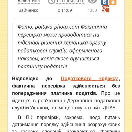
Валентина
11 січня 2011
Зайченко
о 11:09
1350
Фото: poltava-photo.com Фактична
перевірка може проводитися на
підставі рішення керівника органу
податкової служби, оформленого
наказом, копія якого вручається
платнику податків.
Відповідно до
Податкового кодексу
,
фактична перевірка здійснюється без
Про це
попередження платника податків.
йдеться в роз'ясненні Державної податкової
служби України, розміщеному на сайті ДПАУ.
В ПК перевірки, зокрема, щодо питань
дотримання порядку здійснення розрахункових
та касових операцій, називаються "фактичні