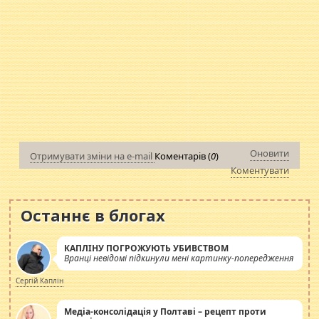
Оновити
Отримувати зміни на e-mail
Коментарів (
0
)
Коментувати
Останнє в блогах
КАПЛІНУ ПОГРОЖУЮТЬ УБИВСТВОМ
Вранці невідомі підкинули мені картинку-попередження
Сергій Каплін
Медіа-консолідація у Полтаві – рецепт проти