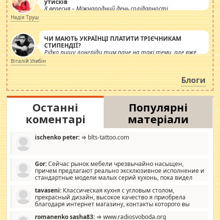
утисків
8 вересня – Міжнародний день солідарності
журналістів.
Надія Труш
ЧИ МАЮТЬ УКРАЇНЦІ ПЛАТИТИ ТРІЄЧНИКАМ
СТИПЕНДІЇ?
Рідко пишу лонгріди тим паче на такі теми, але вже
просто дістало! Обурюють сьогоднішні інсенуації
Віталій Улибін
навколо стипендіального питання. Штучно
роздувається ще одна соціальна катастрофа.
Блоги
Останні
Популярні
коментарі
матеріали
ischenko peter:
⇒ blts-tattoo.com
Gor:
Сейчас рынок мебели чрезвычайно насыщен,
причем предлагают реально эксклюзивное исполнение и
стандартные модели малых серий кухонь, пока видел
отличную кухонную мебель по дизайну, мало походит на
tavaseni:
Классическая кухня с угловым столом,
стандартные формы, в MebelOk, креативненько и что главное -
прекрасный дизайн, высокое качество я приобрела
со вкусом все в порядке, без ненужных наворотов удорожающих
благодаря интернет магазину, контакты которого вы
мебель, а это не последний фактор.
можете просмотреть https://mwood.com.ua.
romanenko sasha83:
⇒ www.radiosvoboda.org