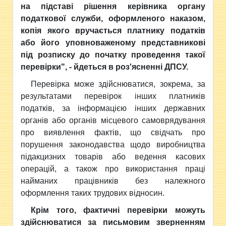
на підставі рішення керівника органу
податкової служби, оформленого наказом,
копія якого вручається платнику податків
або його уповноваженому представникові
під розписку до початку проведення такої
перевірки", - йдеться в роз'ясненні ДПСУ.
Перевірка може здійснюватися, зокрема, за
результатами перевірок інших платників
податків, за інформацією інших державних
органів або органів місцевого самоврядування
про виявлення фактів, що свідчать про
порушення законодавства щодо виробництва
підакцизних товарів або ведення касових
операцій, а також про використання праці
найманих працівників без належного
оформлення таких трудових відносин.
Крім того, фактичні перевірки можуть
здійснюватися за письмовим зверненням