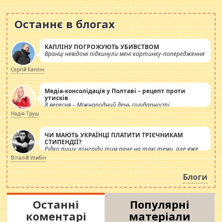
Останнє в блогах
КАПЛІНУ ПОГРОЖУЮТЬ УБИВСТВОМ
Вранці невідомі підкинули мені картинку-попередження
Сергій Каплін
Медіа-консолідація у Полтаві – рецепт проти
утисків
8 вересня – Міжнародний день солідарності
журналістів.
Надія Труш
ЧИ МАЮТЬ УКРАЇНЦІ ПЛАТИТИ ТРІЄЧНИКАМ
СТИПЕНДІЇ?
Рідко пишу лонгріди тим паче на такі теми, але вже
просто дістало! Обурюють сьогоднішні інсенуації
Віталій Улибін
навколо стипендіального питання. Штучно
роздувається ще одна соціальна катастрофа.
Блоги
Останні
Популярні
коментарі
матеріали