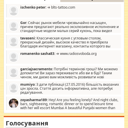
ischenko peter:
⇒ blts-tattoo.com
Gor:
Сейчас рынок мебели чрезвычайно насыщен,
причем предлагают реально эксклюзивное исполнение и
стандартные модели малых серий кухонь, пока видел
отличную кухонную мебель по дизайну, мало походит на
tavaseni:
Классическая кухня с угловым столом,
стандартные формы, в MebelOk, креативненько и что главное -
прекрасный дизайн, высокое качество я приобрела
со вкусом все в порядке, без ненужных наворотов удорожающих
благодаря интернет магазину, контакты которого вы
мебель, а это не последний фактор.
можете просмотреть https://mwood.com.ua.
romanenko sasha83:
⇒ www.radiosvoboda.org
garciajsacramento:
Потрібні термінові гроші? Ми можемо
допомогти! Ви зараз переживаєте або ви в біді? Таким
чином, ми даємо вам можливість розвивати нові
розробки. Як багата людина, я почуваю себе зобов'язаним
mumiyo:
З дати публікації (27.05.2016) більшість вказаних
допомагати людям, які намагаються дати їм шанс. Кожен
цін зросла. Стаття досить інформативна, але потребує
заслуговує на другий шанс, і, оскільки влада не зможе, вони
редагування.
повинні приймати від інших. Для нас нема багато суми, і зрілість
ми визначаємо за взаємною згодою. Ні сюрпризів, ні додаткових
zoyasharma189:
Hey! Are you feeling lonely? And night clubs,
витрат, а тільки узгоджених сум і нічого іншого. Не чекайте і не
bars, sightseeing, romantic dinner or to spend leisure time
коментуйте цей пост. Введіть суму, яку ви хочете подати, і ми
with her will escort Mumbai A beautiful Punjabi women than
зв'яжемося з вами з усіма варіантами. зв'яжіться з нами
sexy escort companion in arms that you guys feel like 5 star luxury
сьогодні на garciajsacramento@gmail.com Вам потрібні термінові
hotel had to spend the night in their search for loved solitaire free
гроші? Ми можемо допомогти!
maintenance stops in Mumbai. Here we offer fair and very attractive
Голосування
woman "Love Solitaire" beautiful figure and shapely body shapes.
Independent escort in Mumbai, truthful, friendly and cheerful girl.