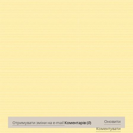
Оновити
Отримувати зміни на e-mail
Коментарів (
0
)
Коментувати