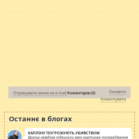
Оновити
Отримувати зміни на e-mail
Коментарів (
0
)
Коментувати
Останнє в блогах
КАПЛІНУ ПОГРОЖУЮТЬ УБИВСТВОМ
Вранці невідомі підкинули мені картинку-попередження