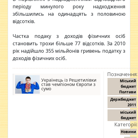
періоду минулого року надходження
збільшились на одинадцять з половиною
відсотків.
Частка подаку з доходів фізичних осіб
становить трохи більше 77 відсотків. За 2010
рік надійшло 355 мільйонів гривень податку з
доходів фізичних осіб.
Позначення:
Українець із Решетилівки
Міський
став чемпіоном Європи з
бюджет
сумо
Полтави
Держбюджет
2011
міський
бюджет
Категорії:
Новини