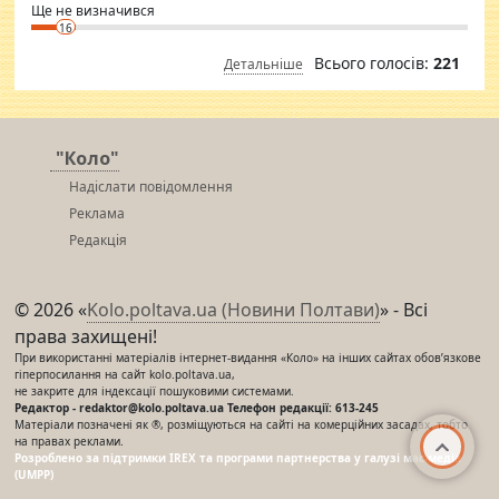
Ще не визначився
16
Всього голосів:
221
Детальніше
"Коло"
Надіслати повідомлення
Реклама
Редакція
© 2026 «
Kolo.poltava.ua (Новини Полтави)
» - Всі
права захищені!
При використанні матеріалів інтернет-видання «Коло» на інших сайтах обов’язкове
гіперпосилання на сайт kolo.poltava.ua,
не закрите для індексації пошуковими системами.
Редактор - redaktor@kolo.poltava.ua Телефон редакції: 613-245
Матеріали позначені як ®, розміщуються на сайті на комерційних засадах, тобто
на правах реклами.
Розроблено за підтримки IREX та програми партнерства у галузі мас-медіа
(UMPP)