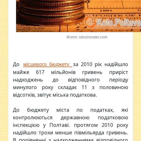
Фото: obozrevatel.com
До
за 2010 рік надійшло
місцевого бюджету
майже 617 мільйонів гривень приріст
надходжень до відповідного періоду
минулого року складає 11 з половиною
відсотків, звітує міська податкова.
До бюджету міста по податках, які
контролюються державною податковою
інспекцією у Полтаві. протягом 2010 року
надійшло трохи менше півмільярда гривень.
В порівнянні з надходженнями відповідного