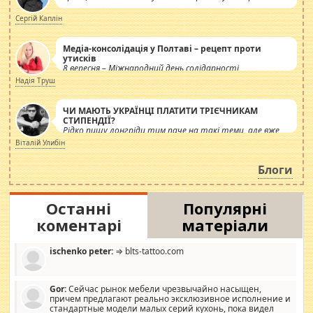
Сергій Каплін
Медіа-консолідація у Полтаві – рецепт проти
утисків
8 вересня – Міжнародний день солідарності
журналістів.
Надія Труш
ЧИ МАЮТЬ УКРАЇНЦІ ПЛАТИТИ ТРІЄЧНИКАМ
СТИПЕНДІЇ?
Рідко пишу лонгріди тим паче на такі теми, але вже
просто дістало! Обурюють сьогоднішні інсенуації
Віталій Улибін
навколо стипендіального питання. Штучно
роздувається ще одна соціальна катастрофа.
Блоги
Останні
Популярні
коментарі
матеріали
ischenko peter:
⇒ blts-tattoo.com
Gor:
Сейчас рынок мебели чрезвычайно насыщен,
причем предлагают реально эксклюзивное исполнение и
стандартные модели малых серий кухонь, пока видел