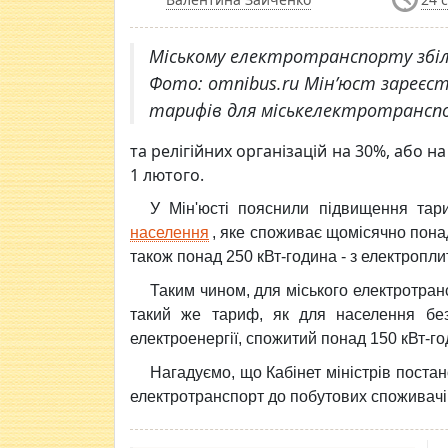
Міському електротранспорту збі
Фото: omnibus.ru Мін’юст зареєс
тарифів для міськелектротрансп
та релігійних організацій на 30%, або на 
1 лютого.
У Мін'юсті пояснили підвищення та
населення
, яке споживає щомісячно понад
також понад 250 кВт-година - з електропли
Таким чином, для міського електротранс
такий же тариф, як для населення без
електроенергії, спожитий понад 150 кВт-го
Нагадуємо, що Кабінет міністрів поста
електротранспорт до побутових споживачі