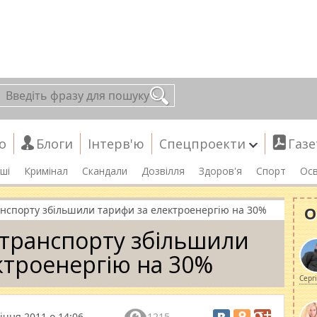
о
Блоги
Інтерв'ю
Спецпроекти
Газе
ші
Кримінал
Скандали
Дозвілля
Здоров'я
Спорт
Осв
О
нспорту збільшили тарифи за електроенергію на 30%
транспорту збільшили
ктроенергію на 30%
Серг
січня 2011 о 14:06
1215