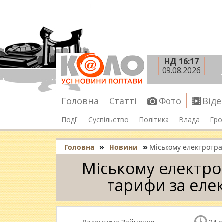
НД 16:17
09.08.2026
Головна
Статті
Фото
Віде
Події
Суспільство
Політика
Влада
Гро
»
»
Головна
Новини
Міському електротра
Міському електро
тарифи за еле
Валентина Зайченко
24 