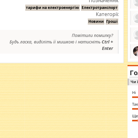
Позначення:
тарифи на електроенергію
Електротранспорт
Категорії:
Новини
Гроші
ро
се
Помітили помилку?
да
ос
Будь ласка, виділіть її мишкою і натисніть
Ctrl +
ін
Enter
за
тіл
ком
bea
ми
tha
на
nig
Г
по
in 
Sol
Чи 
Ind
gir
bod
Ні
alw
Mir
you
Так
⇒ 
Ще