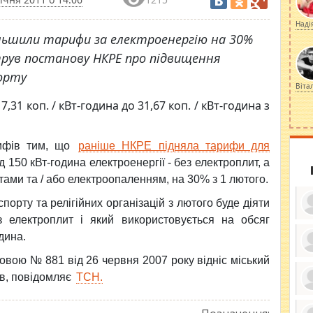
Наді
льшили тарифи за електроенергію на 30%
трув постанову НКРЕ про підвищення
орту
Віта
7,31 коп. / кВт-година до 31,67 коп. / кВт-година з
рифів тим, що
раніше НКРЕ підняла тарифи для
 150 кВт-година електроенергії - без електроплит, а
тами та / або електроопаленням, на 30% з 1 лютого.
порту та релігійних організацій з лютого буде діяти
 електроплит і який використовується на обсяг
дина.
новою № 881 від 26 червня 2007 року відніс міський
ку
ди
в, повідомляє
ТСН.
кр
бе
вы
по