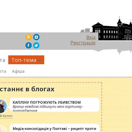
Вхід
Реєстрація
та
Топ-тема
іта
Афіша
станнє в блогах
КАПЛІНУ ПОГРОЖУЮТЬ УБИВСТВОМ
Вранці невідомі підкинули мені картинку-
попередження
ій Каплін
Медіа-консолідація у Полтаві – рецепт проти