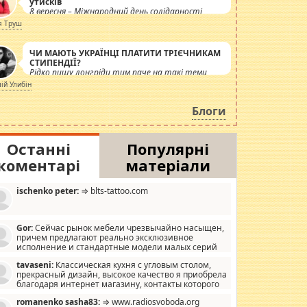
утисків
8 вересня – Міжнародний день солідарності
журналістів.
я Труш
ЧИ МАЮТЬ УКРАЇНЦІ ПЛАТИТИ ТРІЄЧНИКАМ
СТИПЕНДІЇ?
Рідко пишу лонгріди тим паче на такі теми,
але вже просто дістало! Обурюють сьогоднішні
лій Улибін
інсенуації навколо стипендіального питання.
Штучно роздувається ще одна соціальна
Блоги
катастрофа.
Останні
Популярні
коментарі
матеріали
ischenko peter:
⇒ blts-tattoo.com
Gor:
Сейчас рынок мебели чрезвычайно насыщен,
причем предлагают реально эксклюзивное
исполнение и стандартные модели малых серий
хонь, пока видел отличную кухонную мебель по
tavaseni:
Классическая кухня с угловым столом,
зайну, мало походит на стандартные формы, в MebelOk,
прекрасный дизайн, высокое качество я приобрела
еативненько и что главное - со вкусом все в порядке,
благодаря интернет магазину, контакты которого
з ненужных наворотов удорожающих мебель, а это не
 можете просмотреть https://mwood.com.ua.
следний фактор.
romanenko sasha83:
⇒ www.radiosvoboda.org