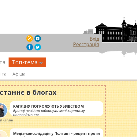
Вхід
Реєстрація
та
Топ-тема
іта
Афіша
станнє в блогах
КАПЛІНУ ПОГРОЖУЮТЬ УБИВСТВОМ
Вранці невідомі підкинули мені картинку-
попередження
ій Каплін
Медіа-консолідація у Полтаві – рецепт проти