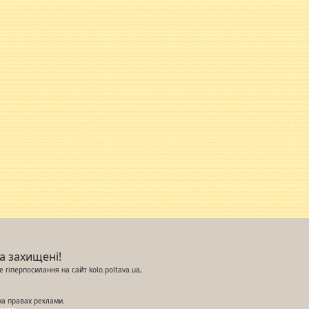
ва захищені!
 гіперпосилання на сайт kolo.poltava.ua,
на правах реклами.