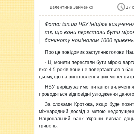
Валентина Зайченко
27 
Фото: tsn.ua НБУ ініціює вилучення
те, що вони перестали бути міро
банкноту номіналом 1000 гривень
Про це повідомив заступник голови На
- Ці монети перестали бути мірою варт
вже 4-5 років вони не повертаються в банкі
цьому, що на виготовлення цих монет вит
НБУ вирішуватиме питання вилучення
проводяться відповідні узгодження даног
За словами Кротюка, якщо буде позит
міжнародний досвід з метою недопущенн
Національний банк України вивчає доці
гривень.