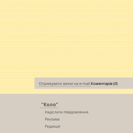
Отримувати зміни на e-mail
Коментарів (
0
)
"Коло"
Надіслати повідомлення
Реклама
Редакція