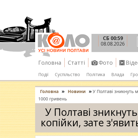
СБ 00:59
08.08.2026
Головна
Статті
Фото
Віде
Події
Суспільство
Політика
Влада
Гро
»
»
Головна
Новини
У Полтаві зникнуть м
1000 гривень
У Полтаві зникнуть
копійки, зате з'яви