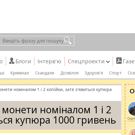
о
Блоги
Інтерв'ю
Спецпроекти
Газе
ші
Кримінал
Скандали
Дозвілля
Здоров'я
Спорт
Осв
О
онети номіналом 1 і 2 копійки, зате з'явиться купюра
 монети номіналом 1 і 2
ться купюра 1000 гривень
Серг