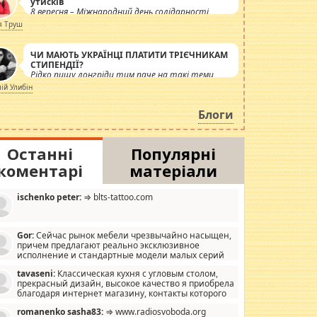
утисків
8 вересня – Міжнародний день солідарності
журналістів.
я Труш
ЧИ МАЮТЬ УКРАЇНЦІ ПЛАТИТИ ТРІЄЧНИКАМ
СТИПЕНДІЇ?
Рідко пишу лонгріди тим паче на такі теми,
але вже просто дістало! Обурюють сьогоднішні
лій Улибін
інсенуації навколо стипендіального питання.
Штучно роздувається ще одна соціальна
Блоги
катастрофа.
Останні
Популярні
коментарі
матеріали
ischenko peter:
⇒ blts-tattoo.com
Gor:
Сейчас рынок мебели чрезвычайно насыщен,
причем предлагают реально эксклюзивное
исполнение и стандартные модели малых серий
хонь, пока видел отличную кухонную мебель по
tavaseni:
Классическая кухня с угловым столом,
зайну, мало походит на стандартные формы, в MebelOk,
прекрасный дизайн, высокое качество я приобрела
еативненько и что главное - со вкусом все в порядке,
благодаря интернет магазину, контакты которого
з ненужных наворотов удорожающих мебель, а это не
 можете просмотреть https://mwood.com.ua.
следний фактор.
romanenko sasha83:
⇒ www.radiosvoboda.org