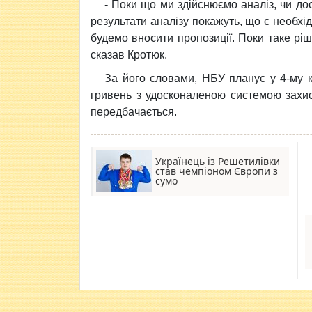
- Поки що ми здійснюємо аналіз, чи до
результати аналізу покажуть, що є необхі
будемо вносити пропозиції. Поки таке ріше
сказав Кротюк.
За його словами, НБУ планує у 4-му к
гривень з удосконаленою системою захист
передбачається.
Українець із Решетилівки
став чемпіоном Європи з
сумо