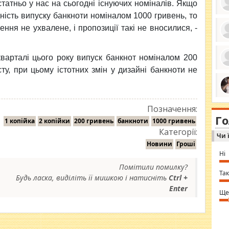
статньо у нас на сьогодні існуючих номіналів. Якщо
дність випуску банкноти номіналом 1000 гривень, то
ння не ухвалене, і пропозиції такі не вносилися, -
ро
се
варталі цього року випуск банкнот номіналом 200
да
ос
у, при цьому істотних змін у дизайні банкноти не
ін
за
тіл
ком
bea
ми
Позначення:
tha
на
nig
Г
по
1 копійка
2 копійки
200 гривень
банкноти
1000 гривень
in 
Sol
Категорії:
Чи 
Ind
gir
Новини
Гроші
bod
Ні
alw
Mir
Помітили помилку?
you
Так
Будь ласка, виділіть її мишкою і натисніть
Ctrl +
⇒ 
Enter
Ще