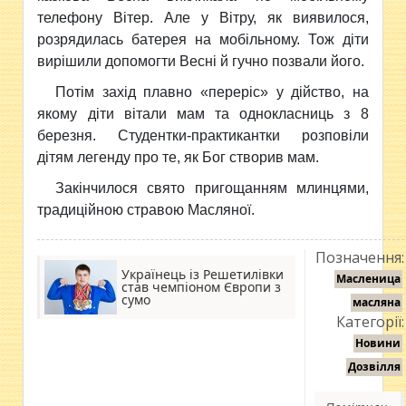
телефону Вітер. Але у Вітру, як виявилося,
розрядилась батерея на мобільному. Тож діти
вирішили допомогти Весні й гучно позвали його.
Потім захід плавно «переріс» у дійство, на
якому діти вітали мам та однокласниць з 8
березня. Студентки-практикантки розповіли
дітям легенду про те, як Бог створив мам.
Закінчилося свято пригощанням млинцями,
традиційною стравою Масляної.
Позначення:
Українець із Решетилівки
Масленица
став чемпіоном Європи з
сумо
масляна
Категорії:
Новини
Дозвілля