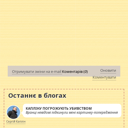
Оновити
Отримувати зміни на e-mail
Коментарів (
0
)
Коментувати
Останнє в блогах
КАПЛІНУ ПОГРОЖУЮТЬ УБИВСТВОМ
Вранці невідомі підкинули мені картинку-попередження
Сергій Каплін