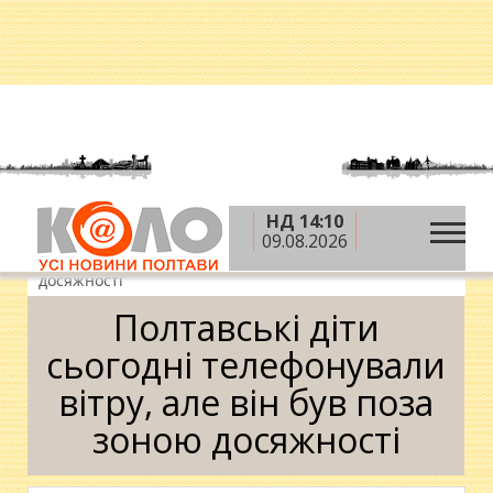
НД 14:10
»
»
Головна
Новини
Полтавські діти сьогодні
09.08.2026
телефонували вітру, але він був поза зоною
досяжності
Полтавські діти
сьогодні телефонували
вітру, але він був поза
зоною досяжності