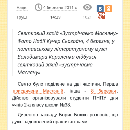
Надія
4 березня 2011 о
Труш
14:29
1021
Святковий захід «Зустрічаємо Масляну»
Фото Надії Кучер Сьогодні, 4 березня, у
полтавському літературному музеї
Володимира Короленка відбувся
святковий захід «Зустрічаємо
Масляну».
Свято було поділене на дві частини. Перша
присвячена Масляній
, інша -
8 березня
.
Дійство організовували студенти ПНПУ для
учнів 2-а класу школи №38.
Директор закладу Борис Божко розповів, що
дуже задоволений практикантками.