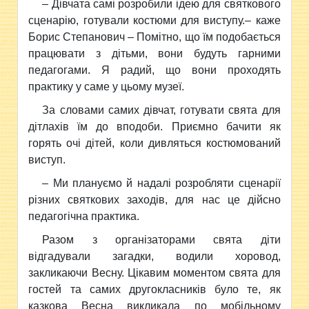
– Дівчата самі розробили ідею для святкового
сценарію, готували костюми для виступу.– каже
Борис Степанович – Помітно, що їм подобається
працювати з дітьми, вони будуть гарними
педагогами. Я радий, що вони проходять
практику у саме у цьому музеї.
За словами самих дівчат, готувати свята для
дітлахів їм до вподоби. Приємно бачити як
горять очі дітей, коли дивляться костюмований
виступ.
– Ми плануємо й надалі розробляти сценарії
різних святкових заходів, для нас це дійсно
педагогічна практика.
Разом з організаторами свята діти
відгадували загадки, водили хоровод,
закликаючи Весну. Цікавим моментом свята для
гостей та самих другокласників було те, як
казкова Весна викликала по мобільному