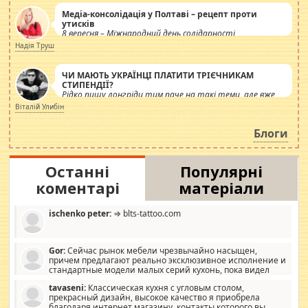
Медіа-консолідація у Полтаві – рецепт проти
утисків
8 вересня – Міжнародний день солідарності
журналістів.
Надія Труш
ЧИ МАЮТЬ УКРАЇНЦІ ПЛАТИТИ ТРІЄЧНИКАМ
СТИПЕНДІЇ?
Рідко пишу лонгріди тим паче на такі теми, але вже
просто дістало! Обурюють сьогоднішні інсенуації
Віталій Улибін
навколо стипендіального питання. Штучно
роздувається ще одна соціальна катастрофа.
Блоги
Останні
Популярні
коментарі
матеріали
ischenko peter:
⇒ blts-tattoo.com
Gor:
Сейчас рынок мебели чрезвычайно насыщен,
причем предлагают реально эксклюзивное исполнение и
стандартные модели малых серий кухонь, пока видел
отличную кухонную мебель по дизайну, мало походит на
tavaseni:
Классическая кухня с угловым столом,
стандартные формы, в MebelOk, креативненько и что главное -
прекрасный дизайн, высокое качество я приобрела
со вкусом все в порядке, без ненужных наворотов удорожающих
благодаря интернет магазину, контакты которого вы