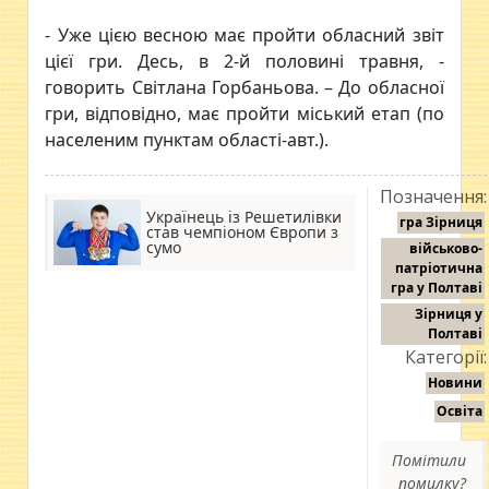
- Уже цією весною має пройти обласний звіт
цієї гри. Десь, в 2-й половині травня, -
говорить Світлана Горбаньова. – До обласної
гри, відповідно, має пройти міський етап (по
населеним пунктам області-авт.).
Позначення:
Українець із Решетилівки
гра Зірниця
став чемпіоном Європи з
сумо
військово-
патріотична
гра у Полтаві
Зірниця у
Полтаві
Категорії:
Новини
Освіта
Помітили
помилку?