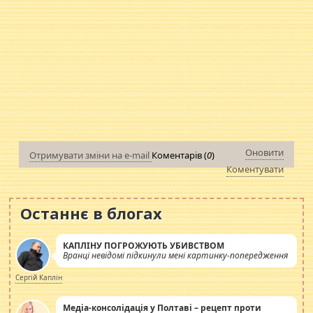
Оновити
Отримувати зміни на e-mail
Коментарів (
0
)
Коментувати
Останнє в блогах
КАПЛІНУ ПОГРОЖУЮТЬ УБИВСТВОМ
Вранці невідомі підкинули мені картинку-попередження
Сергій Каплін
Медіа-консолідація у Полтаві – рецепт проти