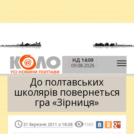
НД 14:09
»
»
»
Головна
Новини
Освіта
До полтавських
09.08.2026
школярів повернеться гра «Зірниця»
До полтавських
школярів повернеться
гра «Зірниця»
31 березня 2011 о 18:08
1565