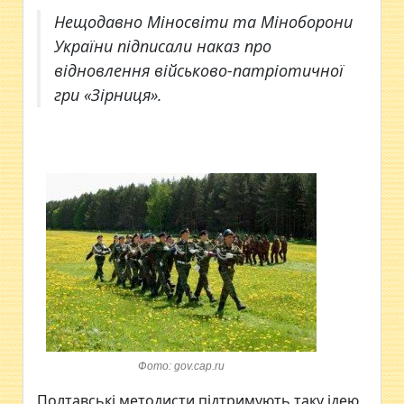
Нещодавно Міносвіти та Міноборони
України підписали наказ про
відновлення військово-патріотичної
гри «Зірниця».
Фото: gov.cap.ru
Полтавські методисти підтримують таку ідею.