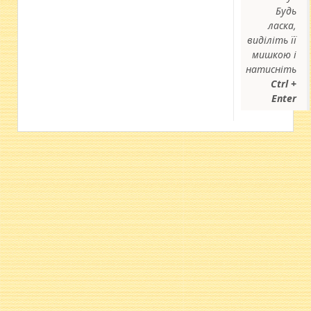
Будь
ласка,
виділіть її
мишкою і
натисніть
Ctrl +
Enter