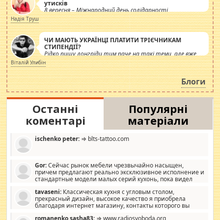
утисків
8 вересня – Міжнародний день солідарності
журналістів.
Надія Труш
ЧИ МАЮТЬ УКРАЇНЦІ ПЛАТИТИ ТРІЄЧНИКАМ
СТИПЕНДІЇ?
Рідко пишу лонгріди тим паче на такі теми, але вже
просто дістало! Обурюють сьогоднішні інсенуації
Віталій Улибін
навколо стипендіального питання. Штучно
роздувається ще одна соціальна катастрофа.
Блоги
Останні
Популярні
коментарі
матеріали
ischenko peter:
⇒ blts-tattoo.com
Gor:
Сейчас рынок мебели чрезвычайно насыщен,
причем предлагают реально эксклюзивное исполнение и
стандартные модели малых серий кухонь, пока видел
отличную кухонную мебель по дизайну, мало походит на
tavaseni:
Классическая кухня с угловым столом,
стандартные формы, в MebelOk, креативненько и что главное -
прекрасный дизайн, высокое качество я приобрела
со вкусом все в порядке, без ненужных наворотов удорожающих
благодаря интернет магазину, контакты которого вы
мебель, а это не последний фактор.
можете просмотреть https://mwood.com.ua.
romanenko sasha83:
⇒ www.radiosvoboda.org