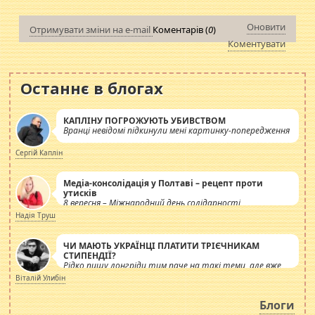
Оновити
Отримувати зміни на e-mail
Коментарів (
0
)
Коментувати
Останнє в блогах
КАПЛІНУ ПОГРОЖУЮТЬ УБИВСТВОМ
Вранці невідомі підкинули мені картинку-попередження
Сергій Каплін
Медіа-консолідація у Полтаві – рецепт проти
утисків
8 вересня – Міжнародний день солідарності
журналістів.
Надія Труш
ЧИ МАЮТЬ УКРАЇНЦІ ПЛАТИТИ ТРІЄЧНИКАМ
СТИПЕНДІЇ?
Рідко пишу лонгріди тим паче на такі теми, але вже
просто дістало! Обурюють сьогоднішні інсенуації
Віталій Улибін
навколо стипендіального питання. Штучно
роздувається ще одна соціальна катастрофа.
Блоги