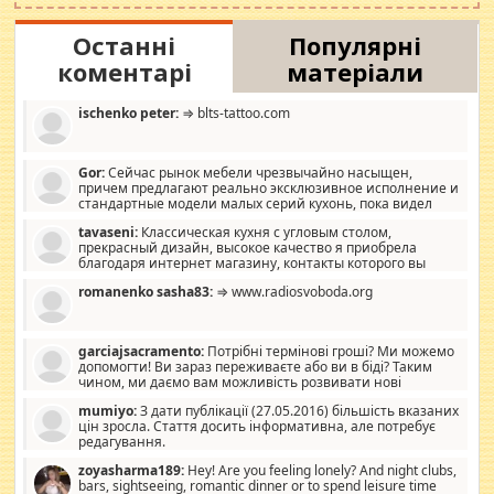
Останні
Популярні
коментарі
матеріали
ischenko peter:
⇒ blts-tattoo.com
Gor:
Сейчас рынок мебели чрезвычайно насыщен,
причем предлагают реально эксклюзивное исполнение и
стандартные модели малых серий кухонь, пока видел
отличную кухонную мебель по дизайну, мало походит на
tavaseni:
Классическая кухня с угловым столом,
стандартные формы, в MebelOk, креативненько и что главное -
прекрасный дизайн, высокое качество я приобрела
со вкусом все в порядке, без ненужных наворотов удорожающих
благодаря интернет магазину, контакты которого вы
мебель, а это не последний фактор.
можете просмотреть https://mwood.com.ua.
romanenko sasha83:
⇒ www.radiosvoboda.org
garciajsacramento:
Потрібні термінові гроші? Ми можемо
допомогти! Ви зараз переживаєте або ви в біді? Таким
чином, ми даємо вам можливість розвивати нові
розробки. Як багата людина, я почуваю себе зобов'язаним
mumiyo:
З дати публікації (27.05.2016) більшість вказаних
допомагати людям, які намагаються дати їм шанс. Кожен
цін зросла. Стаття досить інформативна, але потребує
заслуговує на другий шанс, і, оскільки влада не зможе, вони
редагування.
повинні приймати від інших. Для нас нема багато суми, і зрілість
ми визначаємо за взаємною згодою. Ні сюрпризів, ні додаткових
zoyasharma189:
Hey! Are you feeling lonely? And night clubs,
витрат, а тільки узгоджених сум і нічого іншого. Не чекайте і не
bars, sightseeing, romantic dinner or to spend leisure time
коментуйте цей пост. Введіть суму, яку ви хочете подати, і ми