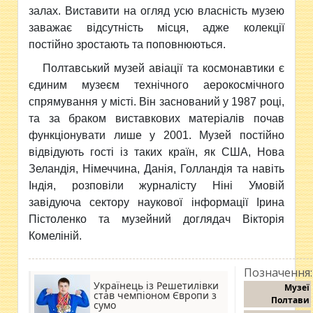
залах. Виставити на огляд усю власність музею
заважає відсутність місця, адже колекції
постійно зростають та поповнюються.
Полтавський музей авіації та космонавтики є
єдиним музеєм технічного аерокосмічного
спрямування у місті. Він заснований у 1987 році,
та за браком виставкових матеріалів почав
функціонувати лише у 2001. Музей постійно
відвідують гості із таких країн, як США, Нова
Зеландія, Німеччина, Данія, Голландія та навіть
Індія, розповіли журналісту Ніні Умовій
завідуюча сектору наукової інформації Ірина
Пістоленко та музейний доглядач Вікторія
Комеліній.
Позначення:
Українець із Решетилівки
Музеї
став чемпіоном Європи з
Полтави
сумо