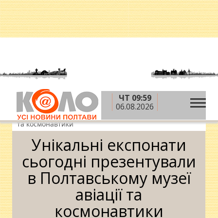
ЧТ 09:59
»
»
Головна
Новини
Унікальні експонати
06.08.2026
сьогодні презентували в Полтавському музеї авіації
та космонавтики
Унікальні експонати
сьогодні презентували
в Полтавському музеї
авіації та
космонавтики