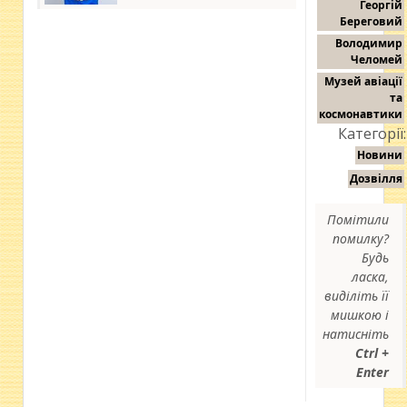
Георгій
Береговий
Володимир
Челомей
Музей авіації
та
космонавтики
Категорії:
Новини
Дозвілля
Помітили
помилку?
Будь
ласка,
виділіть її
мишкою і
натисніть
Ctrl +
Enter