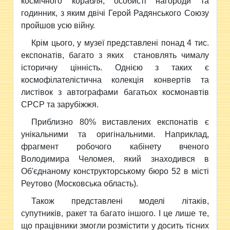
космічного корабля, особисті нагороди та
годинник, з яким двічі Герой Радянського Союзу
пройшов усю війну.
Крім цього, у музеї представлені понад 4 тис.
експонатів, багато з яких становлять чималу
історичну цінність. Однією з таких є
космофілателістична колекція конвертів та
листівок з автографами багатьох космонавтів
СРСР та зарубіжжя.
Приблизно 80% виставлених експонатів є
унікальними та оригінальними. Наприклад,
фрагмент робочого кабінету вченого
Володимира Челомея, який знаходився в
Об'єднаному конструкторському бюро 52 в місті
Реутово (Московська область).
Також представлені моделі літаків,
супутників, ракет та багато іншого. І це лише те,
що працівники змогли розмістити у досить тісних