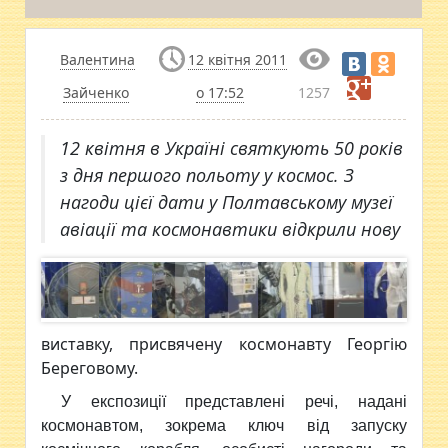
Валентина
12 квітня 2011
Зайченко
о 17:52
1257
12 квітня в Україні святкують 50 років
з дня першого польоту у космос. З
нагоди цієї дати у Полтавському музеї
авіації та космонавтики відкрили нову
виставку, присвячену космонавту Георгію
Береговому.
У експозиції представлені речі, надані
космонавтом, зокрема ключ від запуску