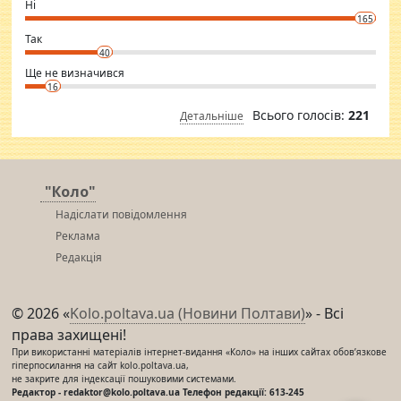
Ні
conscious in order to keep yourself fit and regularly go to the health
165
club.
⇒ sakshimirchandani.com
Так
40
Ще не визначився
16
Всього голосів:
221
Детальніше
"Коло"
Надіслати повідомлення
Реклама
Редакція
© 2026 «
Kolo.poltava.ua (Новини Полтави)
» - Всі
права захищені!
При використанні матеріалів інтернет-видання «Коло» на інших сайтах обов’язкове
гіперпосилання на сайт kolo.poltava.ua,
не закрите для індексації пошуковими системами.
Редактор - redaktor@kolo.poltava.ua Телефон редакції: 613-245