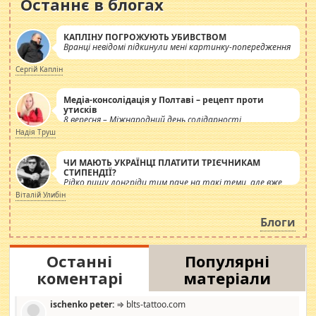
Останнє в блогах
КАПЛІНУ ПОГРОЖУЮТЬ УБИВСТВОМ
Вранці невідомі підкинули мені картинку-попередження
Сергій Каплін
Медіа-консолідація у Полтаві – рецепт проти
утисків
8 вересня – Міжнародний день солідарності
журналістів.
Надія Труш
ЧИ МАЮТЬ УКРАЇНЦІ ПЛАТИТИ ТРІЄЧНИКАМ
СТИПЕНДІЇ?
Рідко пишу лонгріди тим паче на такі теми, але вже
просто дістало! Обурюють сьогоднішні інсенуації
Віталій Улибін
навколо стипендіального питання. Штучно
роздувається ще одна соціальна катастрофа.
Блоги
Останні
Популярні
коментарі
матеріали
ischenko peter:
⇒ blts-tattoo.com