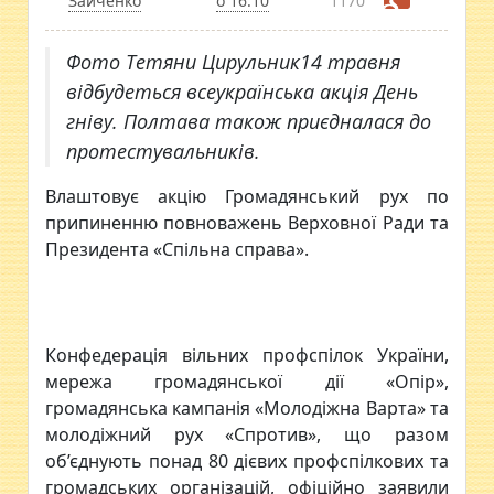
Зайченко
о 16:10
1170
Фото Тетяни Цирульник14 травня
відбудеться всеукраїнська акція День
гніву. Полтава також приєдналася до
протестувальників.
Влаштовує акцію Громадянський рух по
припиненню повноважень Верховної Ради та
Президента «Спільна справа».
Конфедерація вільних профспілок України,
мережа громадянської дії «Опір»,
громадянська кампанія «Молодіжна Варта» та
молодіжний рух «Спротив», що разом
об’єднують понад 80 дієвих профспілкових та
громадських організацій, офіційно заявили