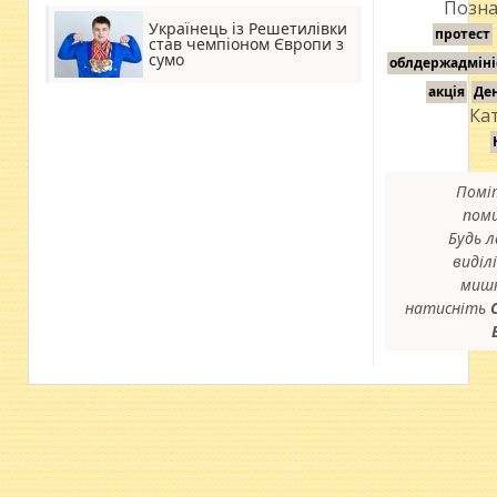
Позна
Українець із Решетилівки
протест
став чемпіоном Європи з
сумо
облдержадміні
акція
Ден
Кат
Помі
пом
Будь л
виділі
мишк
натисніть