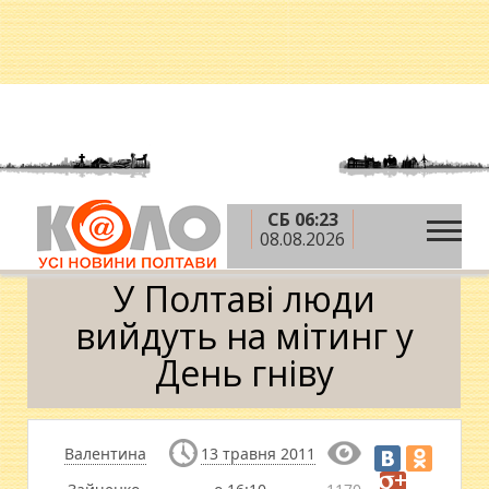
СБ 06:23
»
»
Головна
Новини
У Полтаві люди вийдуть на
08.08.2026
мітинг у День гніву
У Полтаві люди
вийдуть на мітинг у
День гніву
Валентина
13 травня 2011