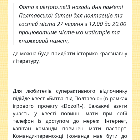
Фото з ukrfoto.netЗ нагоди дня пам’яті
Полтавської битви для полтавців та
гостей міста 27 червня з 12.00 до 20.00
працюватиме містечко майстрів та
книжковий намет,
де можна буде придбати історико-краєзнавчу
літературу.
Для любителів суперактивного відпочинку
підійде квест «Битва під Полтавою» (в рамках
ігрового проекту «DozoR»). Бажаючі взяти
участь у квесті повинні мати при собі
телефон із доступом до мережі Інтернет,
капітан команди повинен мати паспорт.
Команди-переможці (команда має бути до