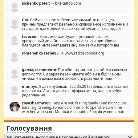
ischenko peter:
⇒ blts-tattoo.com
Gor:
Сейчас рынок мебели чрезвычайно насыщен,
причем предлагают реально эксклюзивное исполнение и
стандартные модели малых серий кухонь, пока видел
отличную кухонную мебель по дизайну, мало походит на
tavaseni:
Классическая кухня с угловым столом,
стандартные формы, в MebelOk, креативненько и что главное -
прекрасный дизайн, высокое качество я приобрела
со вкусом все в порядке, без ненужных наворотов удорожающих
благодаря интернет магазину, контакты которого вы
мебель, а это не последний фактор.
можете просмотреть https://mwood.com.ua.
romanenko sasha83:
⇒ www.radiosvoboda.org
garciajsacramento:
Потрібні термінові гроші? Ми можемо
допомогти! Ви зараз переживаєте або ви в біді? Таким
чином, ми даємо вам можливість розвивати нові
розробки. Як багата людина, я почуваю себе зобов'язаним
mumiyo:
З дати публікації (27.05.2016) більшість вказаних
допомагати людям, які намагаються дати їм шанс. Кожен
цін зросла. Стаття досить інформативна, але потребує
заслуговує на другий шанс, і, оскільки влада не зможе, вони
редагування.
повинні приймати від інших. Для нас нема багато суми, і зрілість
ми визначаємо за взаємною згодою. Ні сюрпризів, ні додаткових
zoyasharma189:
Hey! Are you feeling lonely? And night clubs,
витрат, а тільки узгоджених сум і нічого іншого. Не чекайте і не
bars, sightseeing, romantic dinner or to spend leisure time
коментуйте цей пост. Введіть суму, яку ви хочете подати, і ми
with her will escort Mumbai A beautiful Punjabi women than
зв'яжемося з вами з усіма варіантами. зв'яжіться з нами
sexy escort companion in arms that you guys feel like 5 star luxury
сьогодні на garciajsacramento@gmail.com Вам потрібні термінові
hotel had to spend the night in their search for loved solitaire free
гроші? Ми можемо допомогти!
maintenance stops in Mumbai. Here we offer fair and very attractive
Голосування
woman "Love Solitaire" beautiful figure and shapely body shapes.
Independent escort in Mumbai, truthful, friendly and cheerful girl.
Чи їхатимете цього року на Сорочинський ярмарок?
WhatsApp via an easily can see the latest pictures of her body and the