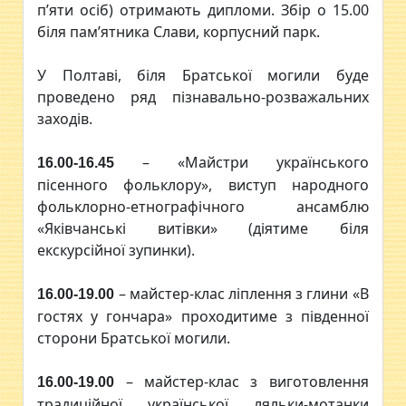
п’яти осіб) отримають дипломи. Збір о 15.00
біля пам’ятника Слави, корпусний парк.
У Полтаві, біля Братської могили буде
проведено ряд пізнавально-розважальних
заходів.
– «Майстри українського
16.00-16.45
пісенного фольклору», виступ народного
фольклорно-етнографічного ансамблю
«Яківчанські витівки» (діятиме біля
екскурсійної зупинки).
– майстер-клас ліплення з глини «В
16.00-19.00
гостях у гончара» проходитиме з південної
сторони Братської могили.
– майстер-клас з виготовлення
16.00-19.00
традиційної української ляльки-мотанки