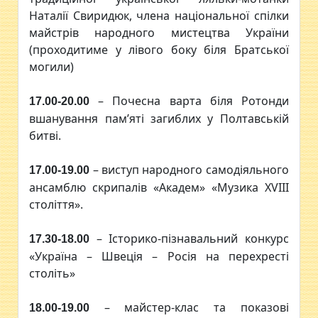
Наталії Свиридюк, члена національної спілки
майстрів народного мистецтва України
(проходитиме у лівого боку біля Братської
могили)
– Почесна варта біля Ротонди
17.00-20.00
вшанування пам’яті загиблих у Полтавській
битві.
– виступ народного самодіяльного
17.00-19.00
ансамблю скрипалів «Академ» «Музика ХVІІІ
століття».
– Історико-пізнавальний конкурс
17.30-18.00
«Україна – Швеція – Росія на перехресті
століть»
– майстер-клас та показові
18.00-19.00