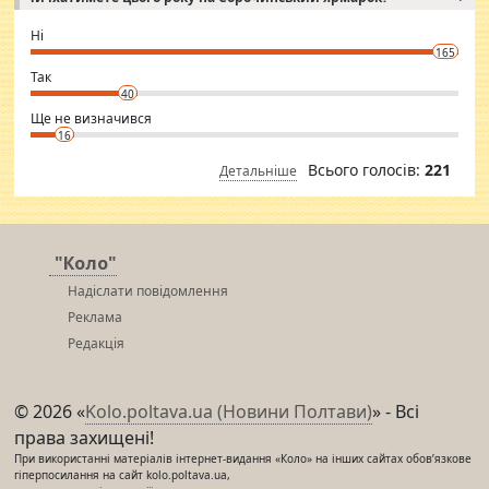
godly. Variety is the spice of life, he believes, so always travel and
want to meet new people. Sakshi Mirchandani health and figure
Ні
conscious in order to keep yourself fit and regularly go to the health
165
club.
⇒ sakshimirchandani.com
Так
40
Ще не визначився
16
Всього голосів:
221
Детальніше
"Коло"
Надіслати повідомлення
Реклама
Редакція
© 2026 «
Kolo.poltava.ua (Новини Полтави)
» - Всі
права захищені!
При використанні матеріалів інтернет-видання «Коло» на інших сайтах обов’язкове
гіперпосилання на сайт kolo.poltava.ua,