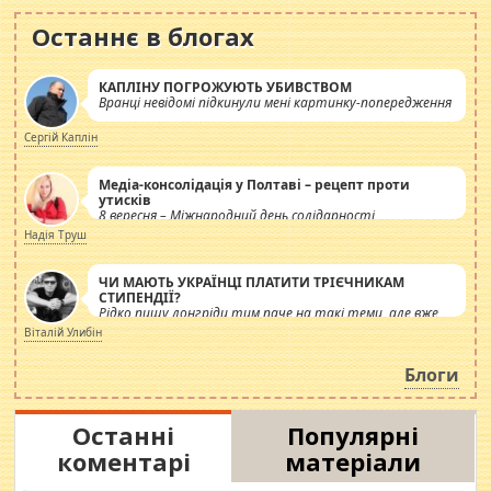
Останнє в блогах
КАПЛІНУ ПОГРОЖУЮТЬ УБИВСТВОМ
Вранці невідомі підкинули мені картинку-попередження
Сергій Каплін
Медіа-консолідація у Полтаві – рецепт проти
утисків
8 вересня – Міжнародний день солідарності
журналістів.
Надія Труш
ЧИ МАЮТЬ УКРАЇНЦІ ПЛАТИТИ ТРІЄЧНИКАМ
СТИПЕНДІЇ?
Рідко пишу лонгріди тим паче на такі теми, але вже
просто дістало! Обурюють сьогоднішні інсенуації
Віталій Улибін
навколо стипендіального питання. Штучно
роздувається ще одна соціальна катастрофа.
Блоги
Останні
Популярні
коментарі
матеріали