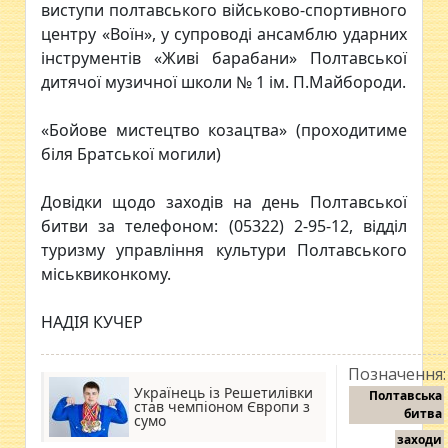
виступи полтавського військово-спортивного
центру «Воїн», у супроводі ансамблю ударних
інструментів «Живі барабани» Полтавської
дитячої музичної школи № 1 ім. П.Майбороди.
«Бойове мистецтво козацтва» (проходитиме
біля Братської могили)
Довідки щодо заходів на день Полтавської
битви за телефоном: (05322) 2-95-12, відділ
туризму управління культури Полтавського
міськвиконкому.
НАДІЯ КУЧЕР
Позначення:
Українець із Решетилівки
Полтавська
став чемпіоном Європи з
битва
сумо
заходи