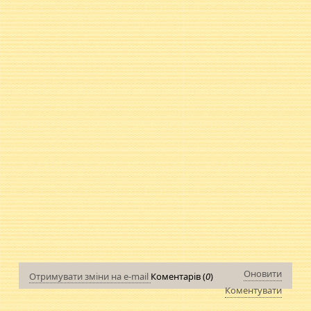
Оновити
Отримувати зміни на e-mail
Коментарів (
0
)
Коментувати