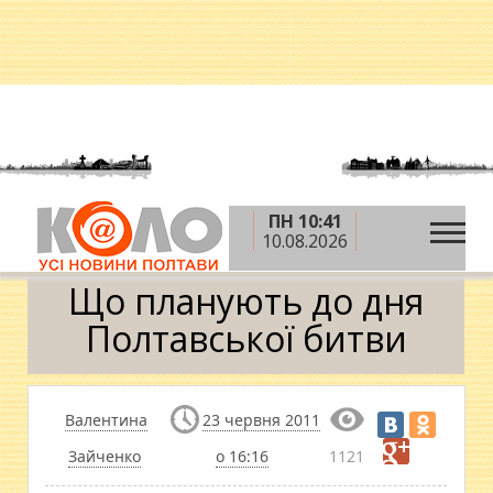
ПН 10:41
»
»
Головна
Новини
Що планують до дня
10.08.2026
Полтавської битви
Що планують до дня
Полтавської битви
Валентина
23 червня 2011
Зайченко
о 16:16
1121