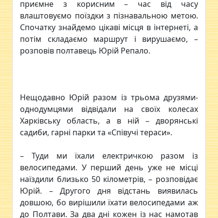
приємне з корисним – час від часу
влаштовуємо поїздки з пізнавальною метою.
Спочатку знайдемо цікаві місця в інтернеті, а
потім складаємо маршрут і вирушаємо, –
розповів полтавець Юрій Репало.
Нещодавно Юрій разом із трьома друзями-
однодумцями відвідали на своїх колесах
Харківську область, а в ній – дворянські
садиби, гарні парки та «Співучі тераси».
– Туди ми їхали електричкою разом із
велосипедами. У перший день уже не місці
наїздили близько 50 кілометрів, – розповідає
Юрій. – Другого дня відстань виявилась
довшою, бо вирішили їхати велосипедами аж
до Полтави. За два дні кожен із нас намотав