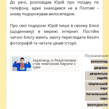
До речі, розповідав Юрій про поїздку по
телефону, адже знаходився не в Полтаві –
знову подорожував велосипедом.
Про свої подорожі Юрій пише в своєму блозі
(щоденнику) в мережі інтернет. Постійні
читачі блогу мають змогу переглядати безліч
фотографій та читати цікаві історії.
Позначення:
Українець із Решетилівки
велосипед
став чемпіоном Європи з
сумо
дворяни
дворянська
садиба
Шарівський
парк
Наталівський
парк
велотуристи