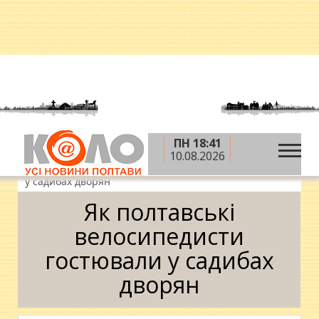
ПН 18:41
»
»
»
Головна
Новини
Відпочинок і дозвілля
10.08.2026
»
Дозвілля
Як полтавські велосипедисти гостювали
у садибах дворян
Як полтавські
велосипедисти
гостювали у садибах
дворян