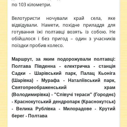
по 103 кілометри.
Велотуристи ночували край села, яке
відвідували. Намети, похідне приладдя для
готування їжі полтавці возять із собою. Не
обійшлося і без пригод – один з учасників
поїздки пробив колесо.
Маршрут, за яким подорожували полтавці:
Полтава Південна - електричка - станція
Садки - Шарівський парк, Палац Кьоніга
(Шарівка) - Мурафа - Наталіївський парк,
Святопреображенський храм
(Володимирівка) - "Співучі тераси" (Городнє)
- Краснокутський дендропарк (Краснокутськ)
- Велика Рублівка - Милорадове - Крутий
берег - Полтава