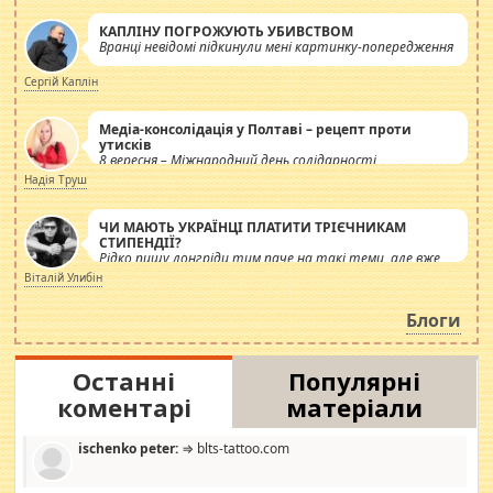
КАПЛІНУ ПОГРОЖУЮТЬ УБИВСТВОМ
Вранці невідомі підкинули мені картинку-попередження
Сергій Каплін
Медіа-консолідація у Полтаві – рецепт проти
утисків
8 вересня – Міжнародний день солідарності
журналістів.
Надія Труш
ЧИ МАЮТЬ УКРАЇНЦІ ПЛАТИТИ ТРІЄЧНИКАМ
СТИПЕНДІЇ?
Рідко пишу лонгріди тим паче на такі теми, але вже
просто дістало! Обурюють сьогоднішні інсенуації
Віталій Улибін
навколо стипендіального питання. Штучно
роздувається ще одна соціальна катастрофа.
Блоги
Останні
Популярні
коментарі
матеріали
ischenko peter:
⇒ blts-tattoo.com