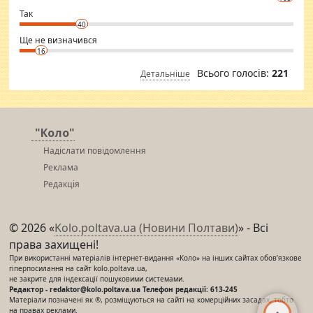
club.
⇒ sakshimirchandani.com
Так
40
Ще не визначився
16
Всього голосів:
221
Детальніше
"Коло"
Надіслати повідомлення
Реклама
Редакція
© 2026 «
Kolo.poltava.ua (Новини Полтави)
» - Всі
права захищені!
При використанні матеріалів інтернет-видання «Коло» на інших сайтах обов’язкове
гіперпосилання на сайт kolo.poltava.ua,
не закрите для індексації пошуковими системами.
Редактор - redaktor@kolo.poltava.ua Телефон редакції: 613-245
Матеріали позначені як ®, розміщуються на сайті на комерційних засадах, тобто
на правах реклами.