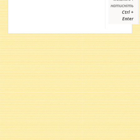
натисніть
Ctrl +
Enter