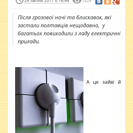
29 липня 2011 о 16:44
1824
Після грозової ночі та блискавок, які
застали полтавців нещодавно, у
багатьох повиходили з ладу електричні
прилади.
А це зайві й