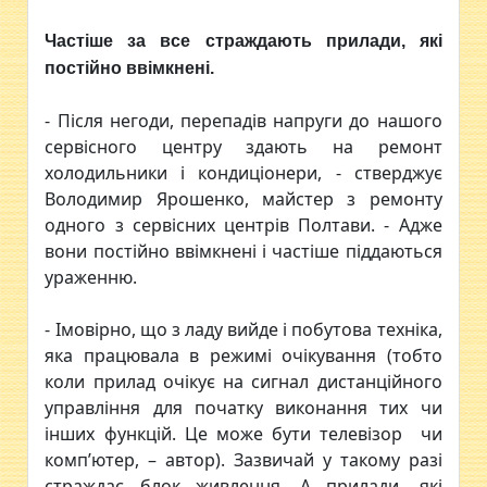
Частіше за все страждають прилади, які
постійно ввімкнені.
- Після негоди, перепадів напруги до нашого
сервісного центру здають на ремонт
холодильники і кондиціонери, - стверджує
Володимир Ярошенко, майстер з ремонту
одного з сервісних центрів Полтави. - Адже
вони постійно ввімкнені і частіше піддаються
ураженню.
- Імовірно, що з ладу вийде і побутова техніка,
яка працювала в режимі очікування (тобто
коли прилад очікує на сигнал дистанційного
управління для початку виконання тих чи
інших функцій. Це може бути телевізор чи
комп’ютер, – автор). Зазвичай у такому разі
страждає блок живлення. А прилади, які