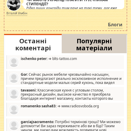
СТИПЕНДІЇ?
Рідко пишу лонгріди тим паче на такі теми, але вже
просто дістало! Обурюють сьогоднішні інсенуації
Віталій Улибін
навколо стипендіального питання. Штучно
роздувається ще одна соціальна катастрофа.
Блоги
Останні
Популярні
коментарі
матеріали
ischenko peter:
⇒ blts-tattoo.com
Gor:
Сейчас рынок мебели чрезвычайно насыщен,
причем предлагают реально эксклюзивное исполнение и
стандартные модели малых серий кухонь, пока видел
отличную кухонную мебель по дизайну, мало походит на
tavaseni:
Классическая кухня с угловым столом,
стандартные формы, в MebelOk, креативненько и что главное -
прекрасный дизайн, высокое качество я приобрела
со вкусом все в порядке, без ненужных наворотов удорожающих
благодаря интернет магазину, контакты которого вы
мебель, а это не последний фактор.
можете просмотреть https://mwood.com.ua.
romanenko sasha83:
⇒ www.radiosvoboda.org
garciajsacramento:
Потрібні термінові гроші? Ми можемо
допомогти! Ви зараз переживаєте або ви в біді? Таким
чином, ми даємо вам можливість розвивати нові