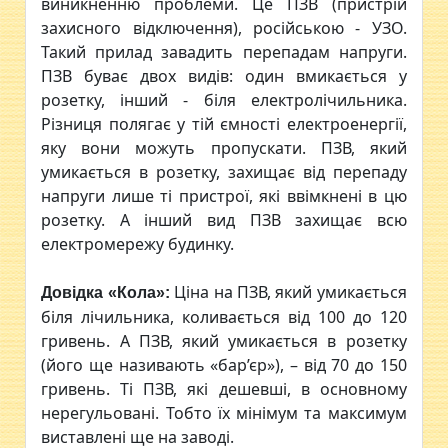
виникненню проблеми. Це ПЗВ (пристрій
захисного відключення), російською - УЗО.
Такий прилад завадить перепадам напруги.
ПЗВ буває двох видів: один вмикається у
розетку, інший - біля електролічильника.
Різниця полягає у тій ємності електроенергії,
яку вони можуть пропускати. ПЗВ, який
умикається в розетку, захищає від перепаду
напруги лише ті пристрої, які ввімкнені в цю
розетку. А інший вид ПЗВ захищає всю
електромережу будинку.
Ціна на ПЗВ, який умикається
Довідка «Кола»:
біля лічильника, коливається від 100 до 120
гривень. А ПЗВ, який умикається в розетку
(його ще називають «бар’єр»), – від 70 до 150
гривень. Ті ПЗВ, які дешевші, в основному
нерегульовані. Тобто їх мінімум та максимум
виставлені ще на заводі.