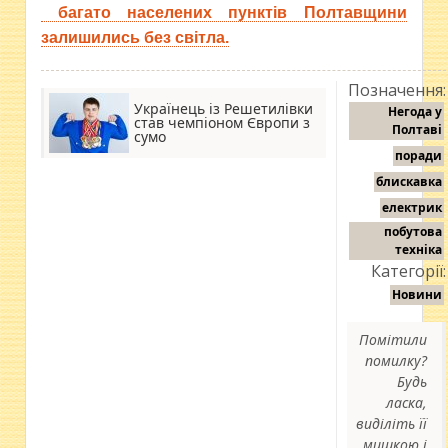
багато населених пунктів Полтавщини
залишились без світла.
Позначення:
Українець із Решетилівки
Негода у
став чемпіоном Європи з
Полтаві
сумо
поради
блискавка
електрик
побутова
техніка
Категорії:
Новини
Помітили
помилку?
Будь
ласка,
виділіть її
мишкою і