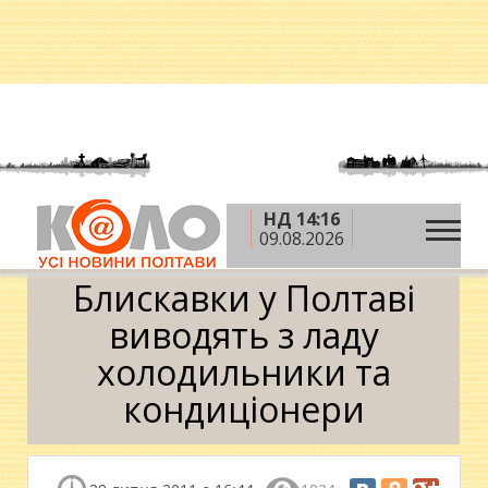
НД 14:16
»
»
Головна
Новини
Блискавки у Полтаві
09.08.2026
виводять з ладу холодильники та кондиціонери
Блискавки у Полтаві
виводять з ладу
холодильники та
кондиціонери