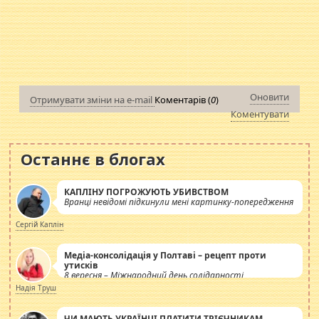
Оновити
Отримувати зміни на e-mail
Коментарів (
0
)
Коментувати
Останнє в блогах
КАПЛІНУ ПОГРОЖУЮТЬ УБИВСТВОМ
Вранці невідомі підкинули мені картинку-попередження
Сергій Каплін
Медіа-консолідація у Полтаві – рецепт проти
утисків
8 вересня – Міжнародний день солідарності
журналістів.
Надія Труш
ЧИ МАЮТЬ УКРАЇНЦІ ПЛАТИТИ ТРІЄЧНИКАМ