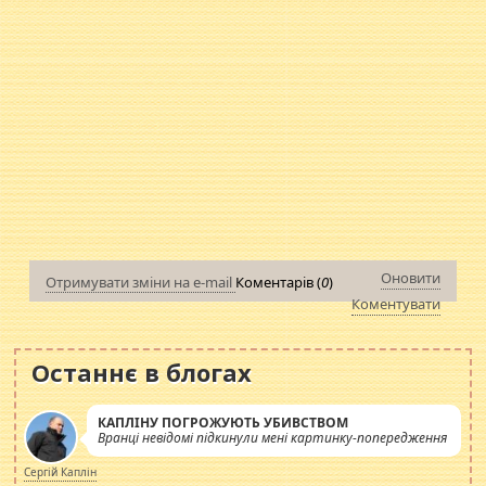
Оновити
Отримувати зміни на e-mail
Коментарів (
0
)
Коментувати
Останнє в блогах
КАПЛІНУ ПОГРОЖУЮТЬ УБИВСТВОМ
Вранці невідомі підкинули мені картинку-попередження
Сергій Каплін