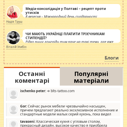
Медіа-консолідація у Полтаві – рецепт проти
утисків
8 вересня – Міжнародний день солідарності
журналістів.
Надія Труш
ЧИ МАЮТЬ УКРАЇНЦІ ПЛАТИТИ ТРІЄЧНИКАМ
СТИПЕНДІЇ?
Рідко пишу лонгріди тим паче на такі теми, але вже
просто дістало! Обурюють сьогоднішні інсенуації
Віталій Улибін
навколо стипендіального питання. Штучно
роздувається ще одна соціальна катастрофа.
Блоги
Останні
Популярні
коментарі
матеріали
ischenko peter:
⇒ blts-tattoo.com
Gor:
Сейчас рынок мебели чрезвычайно насыщен,
причем предлагают реально эксклюзивное исполнение и
стандартные модели малых серий кухонь, пока видел
отличную кухонную мебель по дизайну, мало походит на
tavaseni:
Классическая кухня с угловым столом,
стандартные формы, в MebelOk, креативненько и что главное -
прекрасный дизайн, высокое качество я приобрела
со вкусом все в порядке, без ненужных наворотов удорожающих