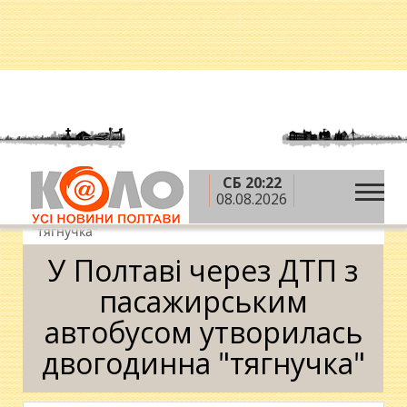
СБ 20:22
»
»
Головна
Новини
У Полтаві через ДТП з
08.08.2026
пасажирським автобусом утворилась двогодинна
"тягнучка"
У Полтаві через ДТП з
пасажирським
автобусом утворилась
двогодинна "тягнучка"