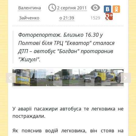
Валентина
2 серпня 2011
Зайченко
о 21:39
1529
Фоторепортаж. Близько 16.30 у
Полтаві біля ТРЦ "Екватор" сталася
ДТП – автобус "Богдан" протаранив
"Жигулі".
У аварії пасажири автобуса те легковика не
постраждали.
Як пояснив водій легковика, він стояв на