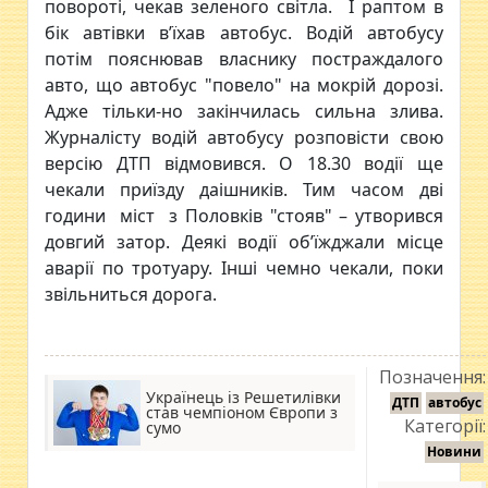
повороті, чекав зеленого світла. І раптом в
бік автівки в’їхав автобус. Водій автобусу
потім пояснював власнику постраждалого
авто, що автобус "повело" на мокрій дорозі.
Адже тільки-но закінчилась сильна злива.
Журналісту водій автобусу розповісти свою
версію ДТП відмовився. О 18.30 водії ще
чекали приїзду даішників. Тим часом дві
години міст з Половків "стояв" – утворився
довгий затор. Деякі водії об’їжджали місце
аварії по тротуару. Інші чемно чекали, поки
звільниться дорога.
Позначення:
Українець із Решетилівки
ДТП
автобус
став чемпіоном Європи з
Категорії:
сумо
Новини