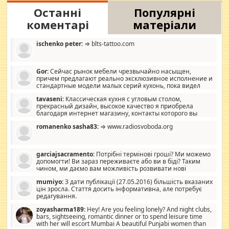
Останні
Популярні
коментарі
матеріали
ischenko peter:
⇒ blts-tattoo.com
Gor:
Сейчас рынок мебели чрезвычайно насыщен,
причем предлагают реально эксклюзивное исполнение и
стандартные модели малых серий кухонь, пока видел
отличную кухонную мебель по дизайну, мало походит на
tavaseni:
Классическая кухня с угловым столом,
стандартные формы, в MebelOk, креативненько и что главное -
прекрасный дизайн, высокое качество я приобрела
со вкусом все в порядке, без ненужных наворотов удорожающих
благодаря интернет магазину, контакты которого вы
мебель, а это не последний фактор.
можете просмотреть https://mwood.com.ua.
romanenko sasha83:
⇒ www.radiosvoboda.org
garciajsacramento:
Потрібні термінові гроші? Ми можемо
допомогти! Ви зараз переживаєте або ви в біді? Таким
чином, ми даємо вам можливість розвивати нові
розробки. Як багата людина, я почуваю себе зобов'язаним
mumiyo:
З дати публікації (27.05.2016) більшість вказаних
допомагати людям, які намагаються дати їм шанс. Кожен
цін зросла. Стаття досить інформативна, але потребує
заслуговує на другий шанс, і, оскільки влада не зможе, вони
редагування.
повинні приймати від інших. Для нас нема багато суми, і зрілість
ми визначаємо за взаємною згодою. Ні сюрпризів, ні додаткових
zoyasharma189:
Hey! Are you feeling lonely? And night clubs,
витрат, а тільки узгоджених сум і нічого іншого. Не чекайте і не
bars, sightseeing, romantic dinner or to spend leisure time
коментуйте цей пост. Введіть суму, яку ви хочете подати, і ми
with her will escort Mumbai A beautiful Punjabi women than
зв'яжемося з вами з усіма варіантами. зв'яжіться з нами