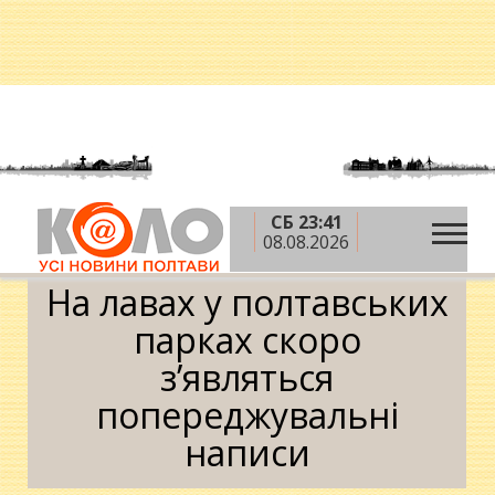
СБ 23:41
»
»
Головна
Новини
На лавах у полтавських
08.08.2026
парках скоро з’являться попереджувальні написи
На лавах у полтавських
парках скоро
з’являться
попереджувальні
написи