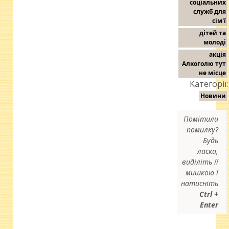
соціальних
служб для
сім'ї
дітей та
молоді
акція
Алкоголю тут
не місце
Категорії:
Новини
Помітили
помилку?
Будь
ласка,
виділіть її
мишкою і
натисніть
Ctrl +
Enter