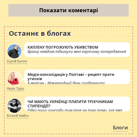
Показати коментарі
Останнє в блогах
КАПЛІНУ ПОГРОЖУЮТЬ УБИВСТВОМ
Вранці невідомі підкинули мені картинку-попередження
Сергій Каплін
Медіа-консолідація у Полтаві – рецепт проти
утисків
8 вересня – Міжнародний день солідарності
журналістів.
Надія Труш
ЧИ МАЮТЬ УКРАЇНЦІ ПЛАТИТИ ТРІЄЧНИКАМ
СТИПЕНДІЇ?
Рідко пишу лонгріди тим паче на такі теми, але вже
просто дістало! Обурюють сьогоднішні інсенуації
Віталій Улибін
навколо стипендіального питання. Штучно
роздувається ще одна соціальна катастрофа.
Блоги