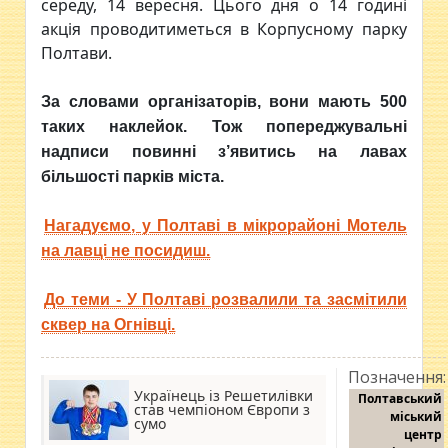
середу, 14 вересня. Цього дня о 14 годині
акція проводитиметься в Корпусному парку
Полтави.
За словами організаторів, вони мають 500
таких наклейок. Тож попереджувальні
надписи повинні з’явитись на лавах
більшості парків міста.
Нагадуємо, у Полтаві в мікрорайоні Мотель
на лавці не посидиш.
До теми - У Полтаві розвалили та засмітили
сквер на Огнівці.
Позначення:
Українець із Решетилівки
Полтавський
став чемпіоном Європи з
міський
сумо
центр