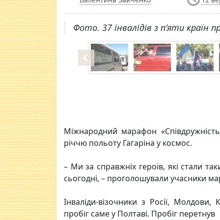
Фото. 37 інвалідів з п’яти країн п
Міжнародний марафон «Співдружність»
річчю польоту Гагаріна у космос.
– Ми за справжніх героїв, які стали т
сьогодні, – проголошували учасники ма
Інваліди-візочники з Росії, Молдови, 
пробіг саме у Полтаві. Пробіг перетнув