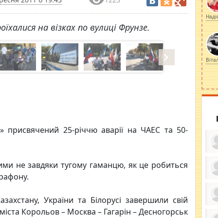
Наді
роїхалися на візках по вулиці Фрунзе.
Віта
 присвячений 25-річчю аварії на ЧАЕС та 50-
акими не завдяки тугому гаманцю, як це робиться
рафону.
ку
ди
кр
Казахстану, України та Білорусі завершили свій
бе
вы
по
 міста Корольов – Москва – Гагарін – Десногорськ