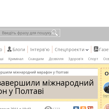
о
Блоги
Інтерв'ю
Спецпроекти
Газе
ші
Кримінал
Скандали
Дозвілля
Здоров'я
Спорт
Осв
О
вершили міжнародний марафон у Полтаві
 завершили міжнародний
н у Полтаві
Серг
ресня 2011 о 19:43
1223