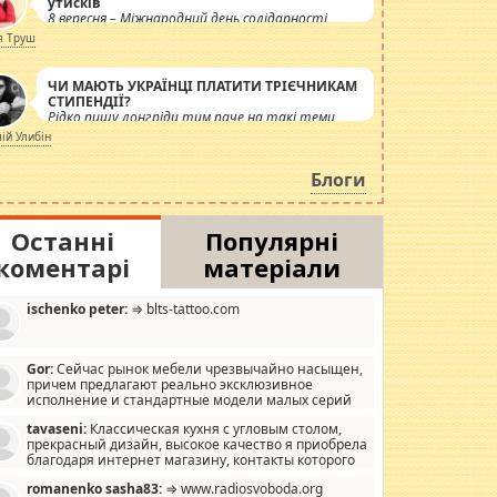
утисків
8 вересня – Міжнародний день солідарності
журналістів.
я Труш
ЧИ МАЮТЬ УКРАЇНЦІ ПЛАТИТИ ТРІЄЧНИКАМ
СТИПЕНДІЇ?
Рідко пишу лонгріди тим паче на такі теми,
але вже просто дістало! Обурюють сьогоднішні
лій Улибін
інсенуації навколо стипендіального питання.
Штучно роздувається ще одна соціальна
Блоги
катастрофа.
Останні
Популярні
коментарі
матеріали
ischenko peter:
⇒ blts-tattoo.com
Gor:
Сейчас рынок мебели чрезвычайно насыщен,
причем предлагают реально эксклюзивное
исполнение и стандартные модели малых серий
хонь, пока видел отличную кухонную мебель по
tavaseni:
Классическая кухня с угловым столом,
зайну, мало походит на стандартные формы, в MebelOk,
прекрасный дизайн, высокое качество я приобрела
еативненько и что главное - со вкусом все в порядке,
благодаря интернет магазину, контакты которого
з ненужных наворотов удорожающих мебель, а это не
 можете просмотреть https://mwood.com.ua.
следний фактор.
romanenko sasha83:
⇒ www.radiosvoboda.org