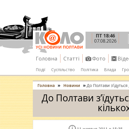
ПТ 18:46
07.08.2026
Головна
Статті
Фото
Віде
Події
Суспільство
Політика
Влада
Гро
»
»
Головна
Новини
До Полтави з’їдуться
До Полтави з’їдуть
кількох
11 жовтня 2011 о 15:35