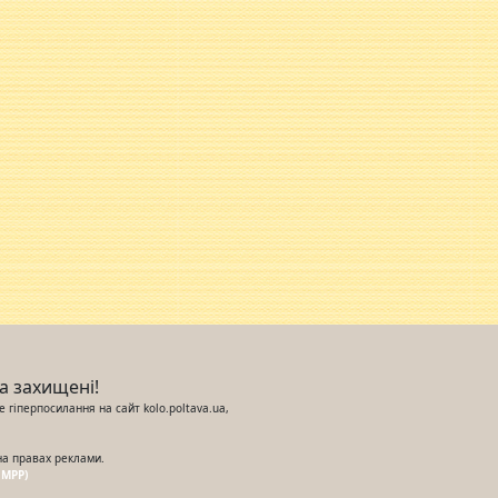
ва захищені!
 гіперпосилання на сайт kolo.poltava.ua,
на правах реклами.
UMPP)