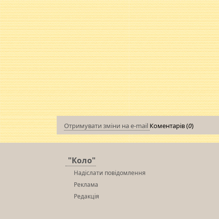
Отримувати зміни на e-mail
Коментарів (
0
)
"Коло"
Надіслати повідомлення
Реклама
Редакція