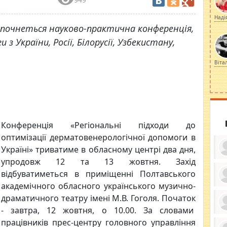
Наді
зпочнеться науково-практична конференція,
з України, Росії, Білорусії, Узбекистану,
Віта
Конференція «Регіональні підходи до
оптимізації дерматовенерологічної допомоги в
Україні» триватиме в обласному центрі два дня,
упродовж 12 та 13 жовтня. Захід
відбуватиметься в приміщенні Полтавського
академічного обласного українського музично-
ку
драматичного театру імені М.В. Гоголя. Початок
ди
кр
- завтра, 12 жовтня, о 10.00. За словами
бе
вы
по
працівників прес-центру головного управління