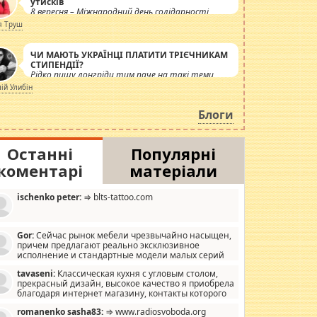
утисків
8 вересня – Міжнародний день солідарності
журналістів.
я Труш
ЧИ МАЮТЬ УКРАЇНЦІ ПЛАТИТИ ТРІЄЧНИКАМ
СТИПЕНДІЇ?
Рідко пишу лонгріди тим паче на такі теми,
але вже просто дістало! Обурюють сьогоднішні
лій Улибін
інсенуації навколо стипендіального питання.
Штучно роздувається ще одна соціальна
Блоги
катастрофа.
Останні
Популярні
коментарі
матеріали
ischenko peter:
⇒ blts-tattoo.com
Gor:
Сейчас рынок мебели чрезвычайно насыщен,
причем предлагают реально эксклюзивное
исполнение и стандартные модели малых серий
хонь, пока видел отличную кухонную мебель по
tavaseni:
Классическая кухня с угловым столом,
зайну, мало походит на стандартные формы, в MebelOk,
прекрасный дизайн, высокое качество я приобрела
еативненько и что главное - со вкусом все в порядке,
благодаря интернет магазину, контакты которого
з ненужных наворотов удорожающих мебель, а это не
 можете просмотреть https://mwood.com.ua.
следний фактор.
romanenko sasha83:
⇒ www.radiosvoboda.org