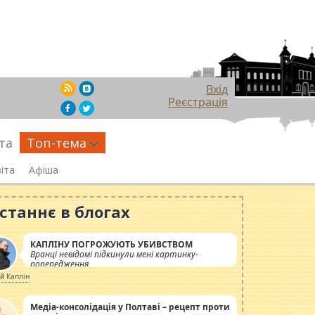
Вхід
Реєстрація
та
Топ-тема
іта
Афіша
станнє в блогах
КАПЛІНУ ПОГРОЖУЮТЬ УБИВСТВОМ
Вранці невідомі підкинули мені картинку-
попередження
ій Каплін
Медіа-консолідація у Полтаві – рецепт проти