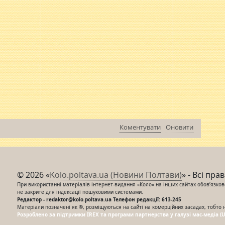
Коментувати
Оновити
© 2026 «
Kolo.poltava.ua (Новини Полтави)
» - Всі пра
При використанні матеріалів інтернет-видання «Коло» на інших сайтах обов’язкове
не закрите для індексації пошуковими системами.
Редактор - redaktor@kolo.poltava.ua Телефон редакції: 613-245
Матеріали позначені як ®, розміщуються на сайті на комерційних засадах, тобто 
Розроблено за підтримки IREX та програми партнерства у галузі мас-медіа (