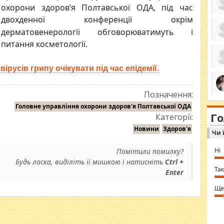
охорони здоров’я Полтавської ОДА, під час
двохденної конференції окрім
дерматовенерології обговорюватимуть і
питання косметології.
ро
се
да
ос
вірусів грипу очікувати під час епідемії.
ін
за
тіл
Позначення:
ком
bea
ми
tha
Головне управління охорони здоров'я Полтавської ОДА
на
nig
Г
по
Категорії:
in 
Sol
Новини
Здоров'я
Чи 
Ind
gir
bod
Ні
Помітили помилку?
alw
Будь ласка, виділіть її мишкою і натисніть
Ctrl +
Mir
you
Так
Enter
⇒ 
Ще