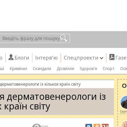
о
Блоги
Інтерв'ю
Спецпроекти
Газе
ші
Кримінал
Скандали
Дозвілля
Здоров'я
Спорт
Осв
О
 дерматовенерологи із кількох країн світу
ся дерматовенерологи із
 країн світу
Серг
949