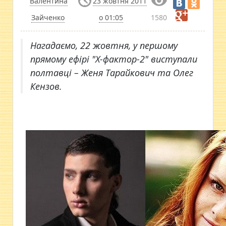
Валентина
23 жовтня 2011
Зайченко
о 01:05
1580
Нагадаємо, 22 жовтня, у першому
прямому ефірі "Х-фактор-2" виступали
полтавці – Женя Тарайкович та Олег
Кензов.