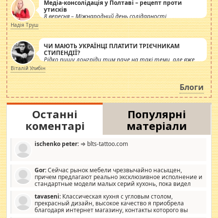
Медіа-консолідація у Полтаві – рецепт проти
утисків
8 вересня – Міжнародний день солідарності
журналістів.
Надія Труш
ЧИ МАЮТЬ УКРАЇНЦІ ПЛАТИТИ ТРІЄЧНИКАМ
СТИПЕНДІЇ?
Рідко пишу лонгріди тим паче на такі теми, але вже
просто дістало! Обурюють сьогоднішні інсенуації
Віталій Улибін
навколо стипендіального питання. Штучно
роздувається ще одна соціальна катастрофа.
Блоги
Останні
Популярні
коментарі
матеріали
ischenko peter:
⇒ blts-tattoo.com
Gor:
Сейчас рынок мебели чрезвычайно насыщен,
причем предлагают реально эксклюзивное исполнение и
стандартные модели малых серий кухонь, пока видел
отличную кухонную мебель по дизайну, мало походит на
tavaseni:
Классическая кухня с угловым столом,
стандартные формы, в MebelOk, креативненько и что главное -
прекрасный дизайн, высокое качество я приобрела
со вкусом все в порядке, без ненужных наворотов удорожающих
благодаря интернет магазину, контакты которого вы
мебель, а это не последний фактор.
можете просмотреть https://mwood.com.ua.