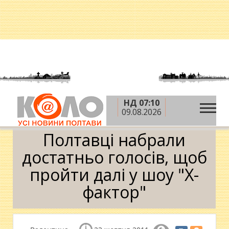
НД 07:10
»
»
Головна
Новини
Полтавці набрали достатньо
09.08.2026
голосів, щоб пройти далі у шоу "Х-фактор"
Полтавці набрали
достатньо голосів, щоб
пройти далі у шоу "Х-
фактор"