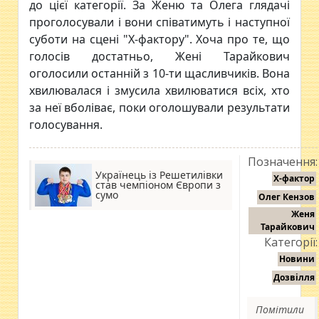
до цієї категорії. За Женю та Олега глядачі
проголосували і вони співатимуть і наступної
суботи на сцені "Х-фактору". Хоча про те, що
голосів достатньо, Жені Тарайкович
оголосили останній з 10-ти щасливчиків. Вона
хвилювалася і змусила хвилюватися всіх, хто
за неї вболіває, поки оголошували результати
голосування.
Позначення:
Українець із Решетилівки
Х-фактор
став чемпіоном Європи з
сумо
Олег Кензов
Женя
Тарайкович
Категорії:
Новини
Дозвілля
Помітили