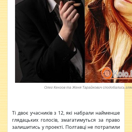
Олег Кензов та Женя Тарайкович сподобались гля
Ті двоє учасників з 12, які набрали найменше
глядацьких голосів, змагатимуться за право
залишитись у проекті. Полтавці не потрапили