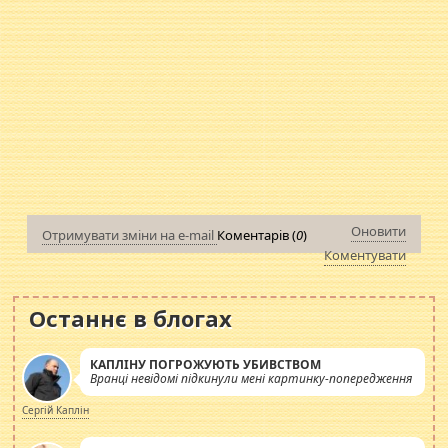
Оновити
Отримувати зміни на e-mail
Коментарів (
0
)
Коментувати
Останнє в блогах
КАПЛІНУ ПОГРОЖУЮТЬ УБИВСТВОМ
Вранці невідомі підкинули мені картинку-попередження
Сергій Каплін