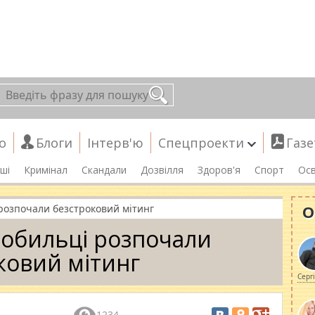
о
Блоги
Інтерв'ю
Спецпроекти
Газе
ші
Кримінал
Скандали
Дозвілля
Здоров'я
Спорт
Осв
О
розпочали безстроковий мітинг
нобильці розпочали
ковий мітинг
Серг
1234