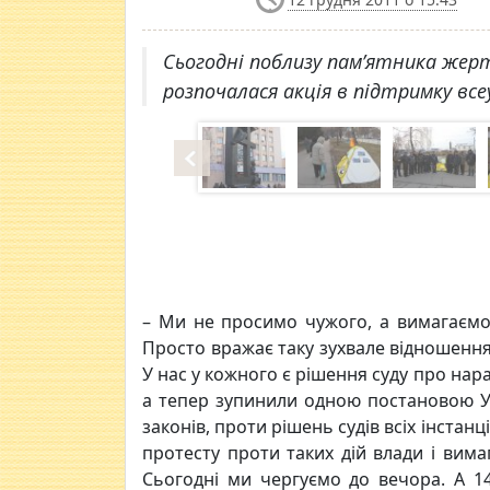
Сьогодні поблизу пам’ятника жерт
розпочалася акція в підтримку все
– Ми не просимо чужого, а вимагаємо с
Просто вражає таку зухвале відношення 
У нас у кожного є рішення суду про нара
а тепер зупинили одною постановою Уря
законів, проти рішень судів всіх інста
протесту проти таких дій влади і вима
Сьогодні ми чергуємо до вечора. А 14