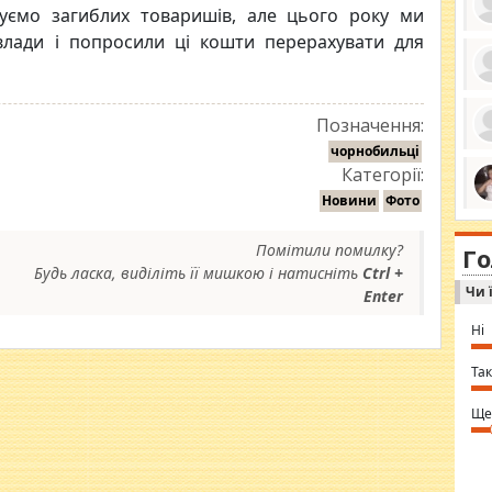
нуємо загиблих товаришів, але цього року ми
 влади і попросили ці кошти перерахувати для
ро
се
Позначення:
да
ос
чорнобильці
ін
Категорії:
за
тіл
Новини
Фото
ком
bea
ми
tha
на
nig
Помітили помилку?
Г
по
in 
Будь ласка, виділіть її мишкою і натисніть
Ctrl +
Sol
Чи 
Ind
Enter
gir
bod
Ні
alw
Mir
you
Так
⇒ 
Ще