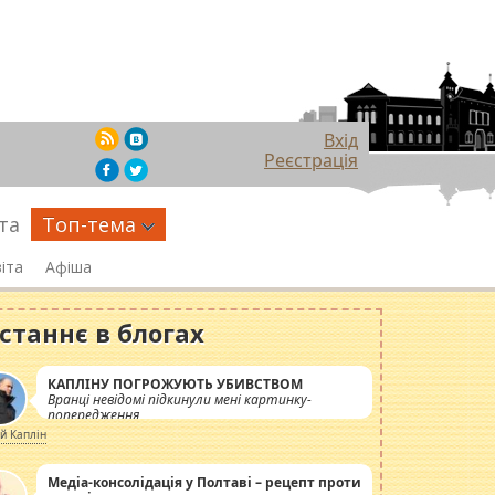
Вхід
Реєстрація
та
Топ-тема
іта
Афіша
станнє в блогах
КАПЛІНУ ПОГРОЖУЮТЬ УБИВСТВОМ
Вранці невідомі підкинули мені картинку-
попередження
ій Каплін
Медіа-консолідація у Полтаві – рецепт проти