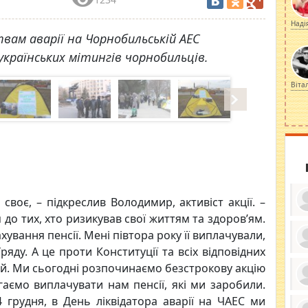
Наді
вам аварії на Чорнобильській АЕС
українських мітингів чорнобильців.
Віта
воє, – підкреслив Володимир, активіст акції. –
до тих, хто ризикував свої життям та здоров’ям.
хування пенсії. Мені півтора року її виплачували,
ду. А це проти Конституції та всіх відповідних
ку
нцій. Ми сьогодні розпочинаємо безстрокову акцію
ди
кр
гаємо виплачувати нам пенсії, які ми заробили.
бе
вы
по
 грудня, в День ліквідатора аварії на ЧАЕС ми