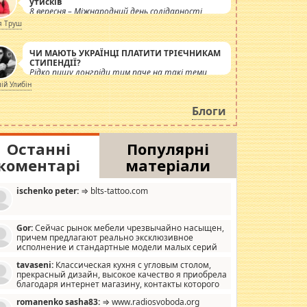
утисків
8 вересня – Міжнародний день солідарності
журналістів.
я Труш
ЧИ МАЮТЬ УКРАЇНЦІ ПЛАТИТИ ТРІЄЧНИКАМ
СТИПЕНДІЇ?
Рідко пишу лонгріди тим паче на такі теми,
але вже просто дістало! Обурюють сьогоднішні
лій Улибін
інсенуації навколо стипендіального питання.
Штучно роздувається ще одна соціальна
Блоги
катастрофа.
Останні
Популярні
коментарі
матеріали
ischenko peter:
⇒ blts-tattoo.com
Gor:
Сейчас рынок мебели чрезвычайно насыщен,
причем предлагают реально эксклюзивное
исполнение и стандартные модели малых серий
хонь, пока видел отличную кухонную мебель по
tavaseni:
Классическая кухня с угловым столом,
зайну, мало походит на стандартные формы, в MebelOk,
прекрасный дизайн, высокое качество я приобрела
еативненько и что главное - со вкусом все в порядке,
благодаря интернет магазину, контакты которого
з ненужных наворотов удорожающих мебель, а это не
 можете просмотреть https://mwood.com.ua.
следний фактор.
romanenko sasha83:
⇒ www.radiosvoboda.org