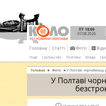
ПТ 18:09
07.08.2026
Головна
Статті
Фото
Віде
Події
Суспільство
Політика
Влада
Гро
»
»
Головна
Фото
У Полтаві чорнобильці 
У Полтаві чор
безстро
12 грудня 2011 о 15:43