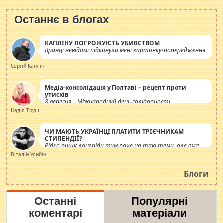
Останнє в блогах
КАПЛІНУ ПОГРОЖУЮТЬ УБИВСТВОМ
Вранці невідомі підкинули мені картинку-попередження
Сергій Каплін
Медіа-консолідація у Полтаві – рецепт проти
утисків
8 вересня – Міжнародний день солідарності
журналістів.
Надія Труш
ЧИ МАЮТЬ УКРАЇНЦІ ПЛАТИТИ ТРІЄЧНИКАМ
СТИПЕНДІЇ?
Рідко пишу лонгріди тим паче на такі теми, але вже
просто дістало! Обурюють сьогоднішні інсенуації
Віталій Улибін
навколо стипендіального питання. Штучно
роздувається ще одна соціальна катастрофа.
Блоги
Останні
Популярні
коментарі
матеріали