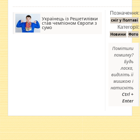
Позначення:
Українець із Решетилівки
сніг у Полтаві
став чемпіоном Європи з
сумо
Категорії:
Новини
Фото
Помітили
помилку?
Будь
ласка,
виділіть її
мишкою і
натисніть
Ctrl +
Enter