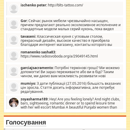
ischenko peter:
http://blts-tattoo.com/
Gor:
Сейчас рынок мебели чрезвычайно насыщен,
причем предлагают реально эксклюзивное исполнение и
стандартные модели малых серий кухонь, пока видел
отличную кухонную мебель по дизайну, мало походит на
tavaseni:
Классическая кухня с угловым столом,
стандартные формы, в MebelOk, креативненько и что главное -
прекрасный дизайн, высокое качество я приобрела
со вкусом все в порядке, без ненужных наворотов удорожающих
благодаря интернет магазину, контакты которого вы
мебель, а это не последний фактор.
можете просмотреть https://mwood.com.ua.
romanenko sasha83:
https://www.radiosvoboda.org/a/29049145.html
garciajsacramento:
Потрібні термінові гроші? Ми можемо
допомогти! Ви зараз переживаєте або ви в біді? Таким
чином, ми даємо вам можливість розвивати нові
розробки. Як багата людина, я почуваю себе зобов'язаним
mumiyo:
З дати публікації (27.05.2016) більшість вказаних
допомагати людям, які намагаються дати їм шанс. Кожен
цін зросла. Стаття досить інформативна, але потребує
заслуговує на другий шанс, і, оскільки влада не зможе, вони
редагування.
повинні приймати від інших. Для нас нема багато суми, і зрілість
ми визначаємо за взаємною згодою. Ні сюрпризів, ні додаткових
zoyasharma189:
Hey! Are you feeling lonely? And night clubs,
витрат, а тільки узгоджених сум і нічого іншого. Не чекайте і не
bars, sightseeing, romantic dinner or to spend leisure time
коментуйте цей пост. Введіть суму, яку ви хочете подати, і ми
with her will escort Mumbai A beautiful Punjabi women than
зв'яжемося з вами з усіма варіантами. зв'яжіться з нами
sexy escort companion in arms that you guys feel like 5 star luxury
сьогодні на garciajsacramento@gmail.com Вам потрібні термінові
hotel had to spend the night in their search for loved solitaire free
гроші? Ми можемо допомогти!
maintenance stops in Mumbai. Here we offer fair and very attractive
Голосування
woman "Love Solitaire" beautiful figure and shapely body shapes.
Independent escort in Mumbai, truthful, friendly and cheerful girl.