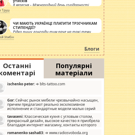
утисків
8 вересня – Міжнародний день солідарності
журналістів.
я Труш
ЧИ МАЮТЬ УКРАЇНЦІ ПЛАТИТИ ТРІЄЧНИКАМ
СТИПЕНДІЇ?
Рідко пишу лонгріди тим паче на такі теми,
але вже просто дістало! Обурюють сьогоднішні
лій Улибін
інсенуації навколо стипендіального питання.
Штучно роздувається ще одна соціальна
Блоги
катастрофа.
Останні
Популярні
коментарі
матеріали
ischenko peter:
⇒ blts-tattoo.com
Gor:
Сейчас рынок мебели чрезвычайно насыщен,
причем предлагают реально эксклюзивное
исполнение и стандартные модели малых серий
хонь, пока видел отличную кухонную мебель по
tavaseni:
Классическая кухня с угловым столом,
зайну, мало походит на стандартные формы, в MebelOk,
прекрасный дизайн, высокое качество я приобрела
еативненько и что главное - со вкусом все в порядке,
благодаря интернет магазину, контакты которого
з ненужных наворотов удорожающих мебель, а это не
 можете просмотреть https://mwood.com.ua.
следний фактор.
romanenko sasha83:
⇒ www.radiosvoboda.org