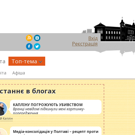
Вхід
Реєстрація
та
Топ-тема
іта
Афіша
станнє в блогах
КАПЛІНУ ПОГРОЖУЮТЬ УБИВСТВОМ
Вранці невідомі підкинули мені картинку-
попередження
ій Каплін
Медіа-консолідація у Полтаві – рецепт проти