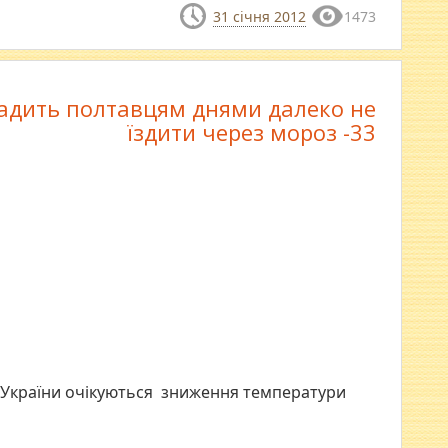
31 січня 2012
1473
радить полтавцям днями далеко не
їздити через мороз -33
 України очікуються зниження температури