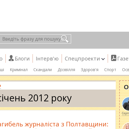
о
Блоги
Інтерв'ю
Спецпроекти
Газе
ші
Кримінал
Скандали
Дозвілля
Здоров'я
Спорт
Осв
О
р
січень 2012 року
Серг
агибель журналіста з Полтавщини: