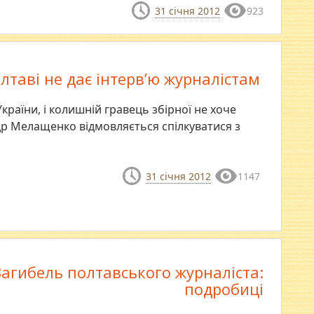
31 січня 2012
923
олтаві не дає інтерв’ю журналістам
України, і колишній гравець збірної не хоче
др Мелащенко відмовляється спілкуватися з
31 січня 2012
1147
Загибель полтавського журналіста:
подробиці