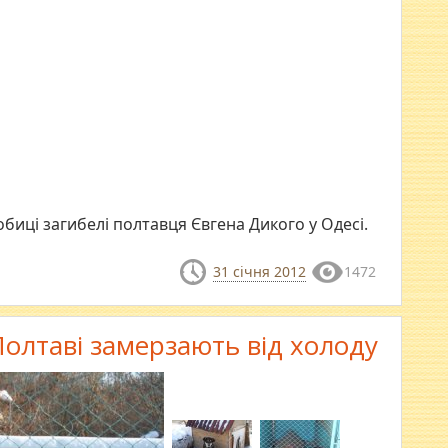
биці загибелі полтавця Євгена Дикого у Одесі.
31 січня 2012
1472
Полтаві замерзають від холоду