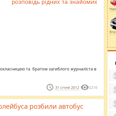
розповідь рідних та знайомих
Наді
Віта
нокласницею та братом загиблого журналіста в
31 січня 2012
2216
ку
ди
ролейбуса розбили автобус
кр
бе
вы
по