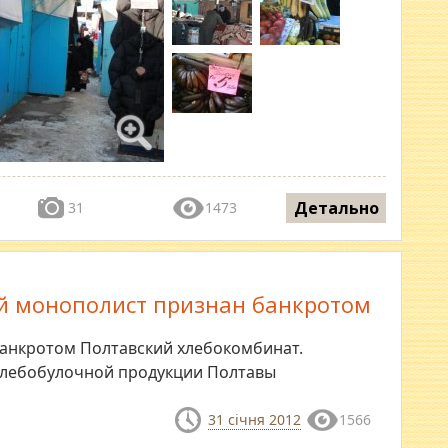
Детально
31
1473
й монополист признан банкротом
банкротом Полтавский хлебокомбинат.
хлебобулочной продукции Полтавы
31 січня 2012
1566