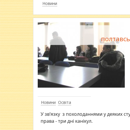
Новини
полтавсь
Новини
Освіта
У зв’язку з похолоданнями у деяких ст
права - три дні канікул.