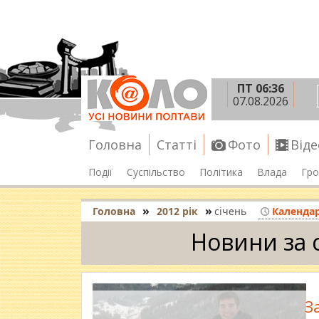
ПТ 06:36
07.08.2026
Головна
Статті
Фото
Віде
Події
Суспільство
Політика
Влада
Гро
»
»
Головна
2012 рік
січень
Календа
Новини за 
З