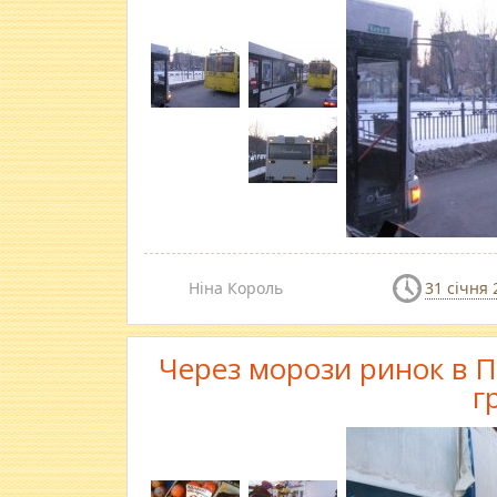
Ніна Король
31 січня 
Через морози ринок в П
г