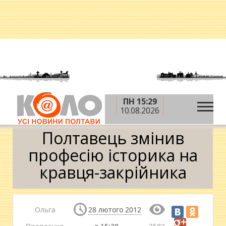
ПН 15:29
»
»
»
Головна
Новини
Статті
Полтавець змінив
10.08.2026
професію історика на кравця-закрійника
Полтавець змінив
професію історика на
кравця-закрійника
Ольга
28 лютого 2012