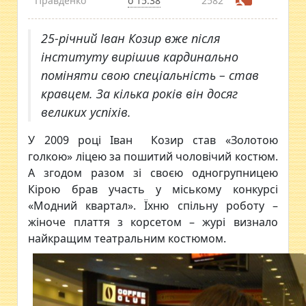
Правденко
о 15:38
2582
25-річний Іван Козир вже після
інституту вирішив кардинально
поміняти свою спеціальність – став
кравцем. За кілька років він досяг
великих успіхів.
У 2009 році Іван Козир став «Золотою
голкою» ліцею за пошитий чоловічий костюм.
А згодом разом зі своєю одногрупницею
Кірою брав участь у міському конкурсі
«Модний квартал». Їхню спільну роботу –
жіноче плаття з корсетом – журі визнало
найкращим театральним костюмом.