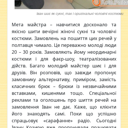
Іван шиє як сукні, так і оригінальні чоловічі костюми
Мета майстра – навчитися досконало та
якісно шити вечірні жіночі сукні та чоловічі
костюми. Замовлень на пошиття цих речей у
полтавця чимало. Це переважно молоді люди
20 – 30 років. Замовляють йому неординарні
костюми і для фаєр-шоу, театралізованих
дійств. Багато молодий майстер шиє і для
друзів. Він розповів, що завжди пропонує
замовнику альтернативу, приміром, замість
класичних брюк – брюки із незвичайними
вставками, кишенями тощо. Спеціальної
реклами та оголошень про шиття речей на
замовлення Іван не дає. Каже, що клієнти
його знаходять самі. Поки що успішно
спрацьовує «сарафанне» радіо. Сьогодні
Івану Козирю вже пропонували працювати