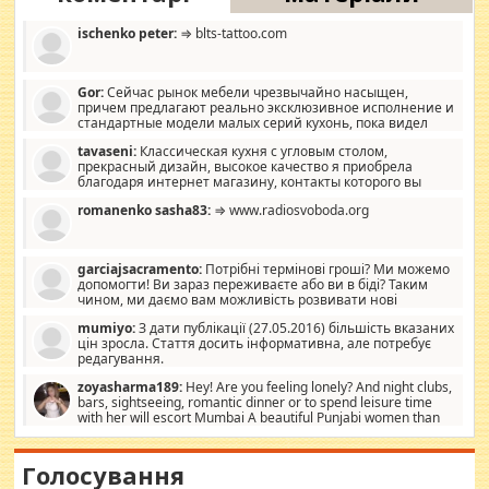
ischenko peter:
⇒ blts-tattoo.com
Gor:
Сейчас рынок мебели чрезвычайно насыщен,
причем предлагают реально эксклюзивное исполнение и
стандартные модели малых серий кухонь, пока видел
отличную кухонную мебель по дизайну, мало походит на
tavaseni:
Классическая кухня с угловым столом,
стандартные формы, в MebelOk, креативненько и что главное -
прекрасный дизайн, высокое качество я приобрела
со вкусом все в порядке, без ненужных наворотов удорожающих
благодаря интернет магазину, контакты которого вы
мебель, а это не последний фактор.
можете просмотреть https://mwood.com.ua.
romanenko sasha83:
⇒ www.radiosvoboda.org
garciajsacramento:
Потрібні термінові гроші? Ми можемо
допомогти! Ви зараз переживаєте або ви в біді? Таким
чином, ми даємо вам можливість розвивати нові
розробки. Як багата людина, я почуваю себе зобов'язаним
mumiyo:
З дати публікації (27.05.2016) більшість вказаних
допомагати людям, які намагаються дати їм шанс. Кожен
цін зросла. Стаття досить інформативна, але потребує
заслуговує на другий шанс, і, оскільки влада не зможе, вони
редагування.
повинні приймати від інших. Для нас нема багато суми, і зрілість
ми визначаємо за взаємною згодою. Ні сюрпризів, ні додаткових
zoyasharma189:
Hey! Are you feeling lonely? And night clubs,
витрат, а тільки узгоджених сум і нічого іншого. Не чекайте і не
bars, sightseeing, romantic dinner or to spend leisure time
коментуйте цей пост. Введіть суму, яку ви хочете подати, і ми
with her will escort Mumbai A beautiful Punjabi women than
зв'яжемося з вами з усіма варіантами. зв'яжіться з нами
sexy escort companion in arms that you guys feel like 5 star luxury
сьогодні на garciajsacramento@gmail.com Вам потрібні термінові
hotel had to spend the night in their search for loved solitaire free
гроші? Ми можемо допомогти!
maintenance stops in Mumbai. Here we offer fair and very attractive
Голосування
woman "Love Solitaire" beautiful figure and shapely body shapes.