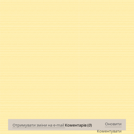
Оновити
Отримувати зміни на e-mail
Коментарів (
0
)
Коментувати