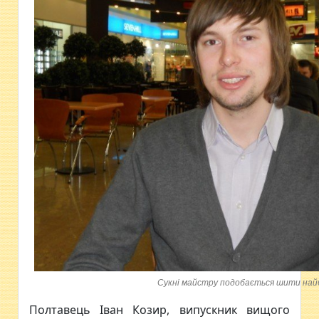
Сукні майстру подобається шити най
Полтавець Іван Козир, випускник вищого