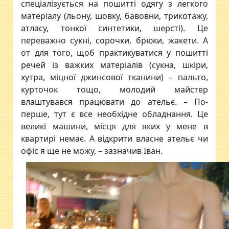
спеціалізується на пошитті одягу з легкого
матеріалу (льону, шовку, бавовни, трикотажу,
атласу, тонкої синтетики, шерсті). Це
переважно сукні, сорочки, брюки, жакети. А
от для того, щоб практикуватися у пошитті
речей із важких матеріалів (сукна, шкіри,
хутра, міцної джинсової тканини) – пальто,
курточок тощо, молодий майстер
влаштувався працювати до ательє. – По-
перше, тут є все необхідне обладнання. Це
великі машини, місця для яких у мене в
квартирі немає. А відкрити власне ательє чи
офіс я ще не можу, – зазначив Іван.