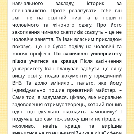
навчального закладу, історик за
спеціальністю. Проте реалізувати себе він
зміг не на освітній ниві, а в пошитті
чоловічого та жіночого одягу. Про його
захоплення чимало скептиків скажуть – це не
чоловіче заняття. Та Іван власним прикладом
показує, що не буває поділу на чоловічі та
жіночі професії.
По закінченні університету
Після закінчення
пішов учитися на кравця
університету Іван планував здобути ще одну
вищу освіту, подав документи у юридичний
ВНЗ. Та долю змінило… пальто, яке йому
індивідуально пошив приватний майстер. –
Саме тоді я задумався, цікаво, яке моральне
задоволення отримує творець, котрий пошив
одяг, що ідеально підходить замовнику? І
подумав, що сам теж зможу шити не гірше, а,
можливо, навіть краще, та вирішив
вивчитися на кравця-закрійника в ліцеї сфери