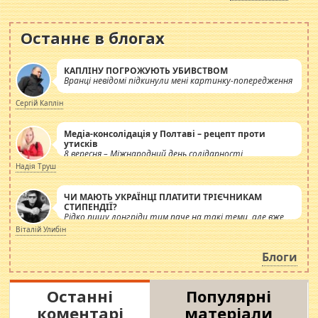
Останнє в блогах
КАПЛІНУ ПОГРОЖУЮТЬ УБИВСТВОМ
Вранці невідомі підкинули мені картинку-попередження
Сергій Каплін
Медіа-консолідація у Полтаві – рецепт проти
утисків
8 вересня – Міжнародний день солідарності
журналістів.
Надія Труш
ЧИ МАЮТЬ УКРАЇНЦІ ПЛАТИТИ ТРІЄЧНИКАМ
СТИПЕНДІЇ?
Рідко пишу лонгріди тим паче на такі теми, але вже
просто дістало! Обурюють сьогоднішні інсенуації
Віталій Улибін
навколо стипендіального питання. Штучно
роздувається ще одна соціальна катастрофа.
Блоги
Останні
Популярні
коментарі
матеріали