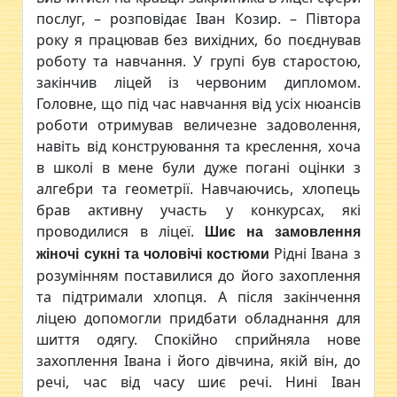
послуг, – розповідає Іван Козир. – Півтора
року я працював без вихідних, бо поєднував
роботу та навчання. У групі був старостою,
закінчив ліцей із червоним дипломом.
Головне, що під час навчання від усіх нюансів
роботи отримував величезне задоволення,
навіть від конструювання та креслення, хоча
в школі в мене були дуже погані оцінки з
алгебри та геометрії. Навчаючись, хлопець
брав активну участь у конкурсах, які
проводилися в ліцеї.
Шиє на замовлення
Рідні Івана з
жіночі сукні та чоловічі костюми
розумінням поставилися до його захоплення
та підтримали хлопця. А після закінчення
ліцею допомогли придбати обладнання для
шиття одягу. Спокійно сприйняла нове
захоплення Івана і його дівчина, якій він, до
речі, час від часу шиє речі. Нині Іван