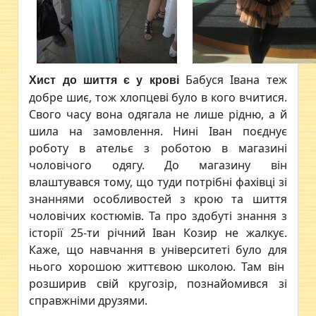
Бабуся Івана теж
Хист до шиття є у крові
добре шиє, тож хлопцеві було в кого вчитися.
Свого часу вона одягала не лише рідню, а й
шила на замовлення. Нині Іван поєднує
роботу в ательє з роботою в магазині
чоловічого одягу. До магазину він
влаштувався тому, що туди потрібні фахівці зі
знаннями особливостей з крою та шиття
чоловічих костюмів. Та про здобуті знання з
історії 25-ти річний Іван Козир не жалкує.
Каже, що навчання в університеті було для
нього хорошою життєвою школою. Там він
розширив свій кругозір, познайомився зі
справжніми друзями.