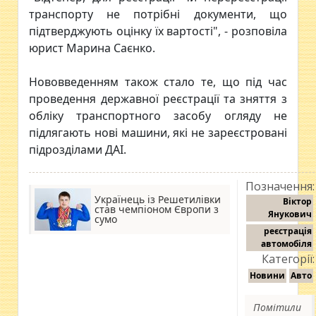
транспорту не потрібні документи, що
підтверджують оцінку їх вартості", - розповіла
юрист Марина Саєнко.
Нововведенням також стало те, що під час
проведення державної реєстрації та зняття з
обліку транспортного засобу огляду не
підлягають нові машини, які не зареєстровані
підрозділами ДАІ.
Позначення:
Українець із Решетилівки
Віктор
став чемпіоном Європи з
Янукович
сумо
реєстрація
автомобіля
Категорії:
Новини
Авто
Помітили