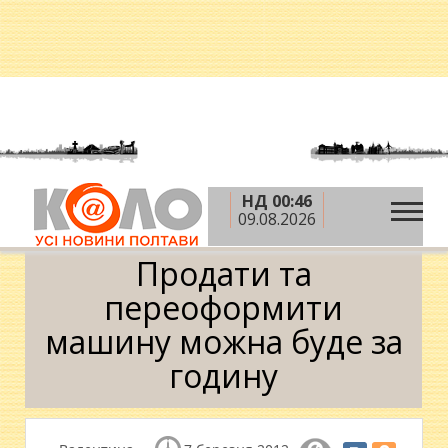
НД 00:46
»
»
Головна
Авто
Продати та переоформити
09.08.2026
машину можна буде за годину
Продати та
переоформити
машину можна буде за
годину