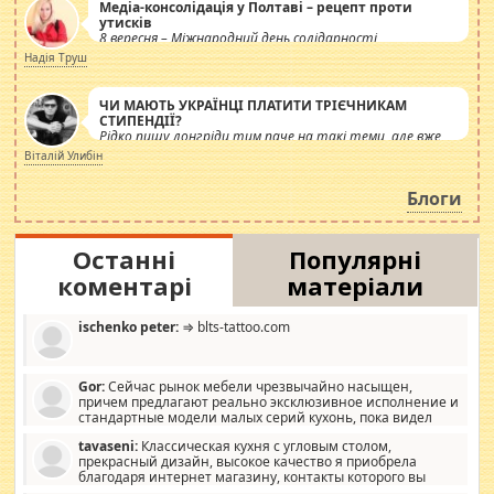
Медіа-консолідація у Полтаві – рецепт проти
утисків
8 вересня – Міжнародний день солідарності
журналістів.
Надія Труш
ЧИ МАЮТЬ УКРАЇНЦІ ПЛАТИТИ ТРІЄЧНИКАМ
СТИПЕНДІЇ?
Рідко пишу лонгріди тим паче на такі теми, але вже
просто дістало! Обурюють сьогоднішні інсенуації
Віталій Улибін
навколо стипендіального питання. Штучно
роздувається ще одна соціальна катастрофа.
Блоги
Останні
Популярні
коментарі
матеріали
ischenko peter:
⇒ blts-tattoo.com
Gor:
Сейчас рынок мебели чрезвычайно насыщен,
причем предлагают реально эксклюзивное исполнение и
стандартные модели малых серий кухонь, пока видел
отличную кухонную мебель по дизайну, мало походит на
tavaseni:
Классическая кухня с угловым столом,
стандартные формы, в MebelOk, креативненько и что главное -
прекрасный дизайн, высокое качество я приобрела
со вкусом все в порядке, без ненужных наворотов удорожающих
благодаря интернет магазину, контакты которого вы
мебель, а это не последний фактор.
можете просмотреть https://mwood.com.ua.