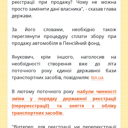
реєстрації при продажу? Чому не можна
просто замінити дані власника", - сказав глава
держави.
За його словами, необхідно також
переглянути процедуру сплати збору при
продажу автомобіля в Пенсійний фонд.
Янукович, крім іншого, наголосив на
необхідності створення вже до літа
поточного року єдиної державної бази
транспортних засобів, повідомляє
tsn.ua
В лютому поточного року
набули чинності
зміни у порядку державної реєстрації
(перереєстрації) та зняття з обліку
транспортних засобів.
"Відтепер, для реєстрації чи перереєстрації