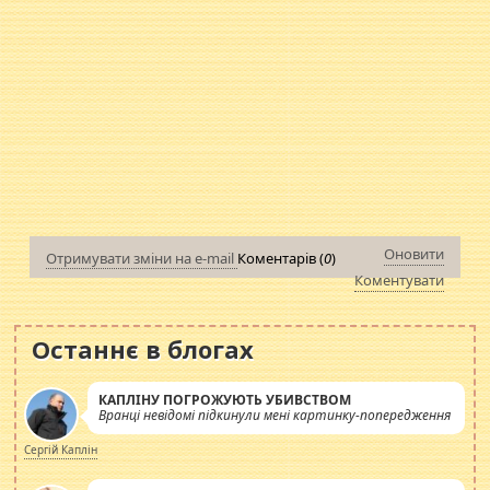
Оновити
Отримувати зміни на e-mail
Коментарів (
0
)
Коментувати
Останнє в блогах
КАПЛІНУ ПОГРОЖУЮТЬ УБИВСТВОМ
Вранці невідомі підкинули мені картинку-попередження
Сергій Каплін