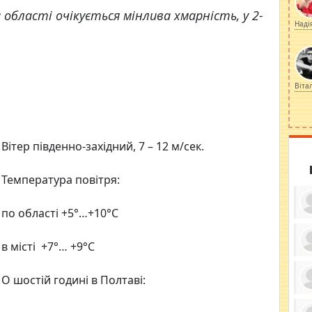
 області очікується мінлива хмарність, у 2-
Наді
Віта
Вітер південно-західний, 7 – 12 м/сек.
Температура повітря:
по області +5°…+10°С
в місті +7°… +9°С
ку
ди
О шостій годині в Полтаві:
кр
бе
вы
по