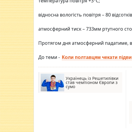
температура повітря +3°С;
відносна вологість повітря – 80 відсотків
атмосферний тиск – 733мм ртутного сто
Протягом дня атмосферний падатиме, в
До теми -
Коли полтавцям чекати підв
Українець із Решетилівки
став чемпіоном Європи з
сумо