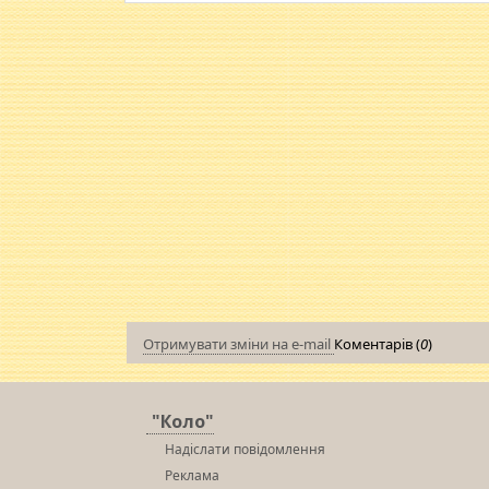
Отримувати зміни на e-mail
Коментарів (
0
)
"Коло"
Надіслати повідомлення
Реклама