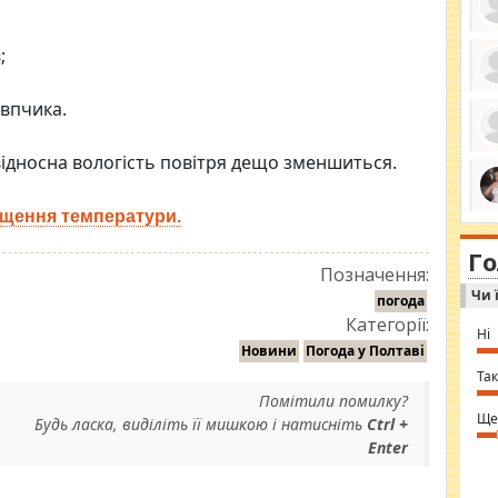
;
ро
впчика.
се
да
ос
ідносна вологість повітря дещо зменшиться.
ін
за
тіл
ком
ищення температури.
bea
ми
tha
на
nig
Г
по
in 
Позначення:
Sol
Чи 
Ind
погода
gir
Категорії:
bod
Ні
alw
Новини
Погода у Полтаві
Mir
you
Так
⇒ 
Помітили помилку?
Ще
Будь ласка, виділіть її мишкою і натисніть
Ctrl +
Enter