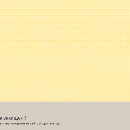
ва захищені!
 гіперпосилання на сайт kolo.poltava.ua,