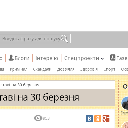
о
Блоги
Інтерв'ю
Спецпроекти
Газе
ші
Кримінал
Скандали
Дозвілля
Здоров'я
Спорт
Осв
О
лтаві на 30 березня
таві на 30 березня
Серг
953