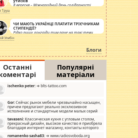
утисків
8 вересня – Міжнародний день солідарності
журналістів.
я Труш
ЧИ МАЮТЬ УКРАЇНЦІ ПЛАТИТИ ТРІЄЧНИКАМ
СТИПЕНДІЇ?
Рідко пишу лонгріди тим паче на такі теми,
але вже просто дістало! Обурюють сьогоднішні
лій Улибін
інсенуації навколо стипендіального питання.
Штучно роздувається ще одна соціальна
Блоги
катастрофа.
Останні
Популярні
коментарі
матеріали
ischenko peter:
⇒ blts-tattoo.com
Gor:
Сейчас рынок мебели чрезвычайно насыщен,
причем предлагают реально эксклюзивное
исполнение и стандартные модели малых серий
хонь, пока видел отличную кухонную мебель по
tavaseni:
Классическая кухня с угловым столом,
зайну, мало походит на стандартные формы, в MebelOk,
прекрасный дизайн, высокое качество я приобрела
еативненько и что главное - со вкусом все в порядке,
благодаря интернет магазину, контакты которого
з ненужных наворотов удорожающих мебель, а это не
 можете просмотреть https://mwood.com.ua.
следний фактор.
romanenko sasha83:
⇒ www.radiosvoboda.org