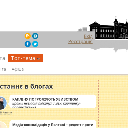
Вхід
Реєстрація
та
Топ-тема
іта
Афіша
станнє в блогах
КАПЛІНУ ПОГРОЖУЮТЬ УБИВСТВОМ
Вранці невідомі підкинули мені картинку-
попередження
ій Каплін
Медіа-консолідація у Полтаві – рецепт проти