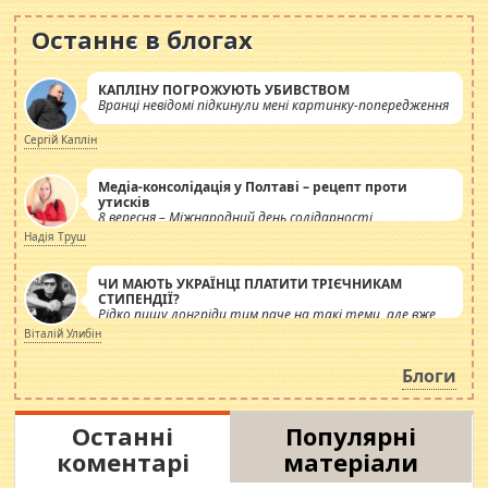
Останнє в блогах
КАПЛІНУ ПОГРОЖУЮТЬ УБИВСТВОМ
Вранці невідомі підкинули мені картинку-попередження
Сергій Каплін
Медіа-консолідація у Полтаві – рецепт проти
утисків
8 вересня – Міжнародний день солідарності
журналістів.
Надія Труш
ЧИ МАЮТЬ УКРАЇНЦІ ПЛАТИТИ ТРІЄЧНИКАМ
СТИПЕНДІЇ?
Рідко пишу лонгріди тим паче на такі теми, але вже
просто дістало! Обурюють сьогоднішні інсенуації
Віталій Улибін
навколо стипендіального питання. Штучно
роздувається ще одна соціальна катастрофа.
Блоги
Останні
Популярні
коментарі
матеріали