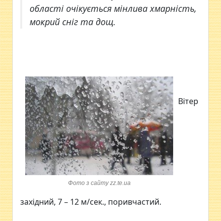
області очікується мінлива хмарність,
мокрий сніг та дощ.
Вітер
Фото з сайту zz.te.ua
західний, 7 – 12 м/сек., поривчастий.