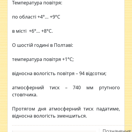
Температура повітря:
по області +4°… +9°С
в місті +6°… +8°С.
О шостій годині в Полтаві:
температура повітря +1°С;
відносна вологість повітря – 94 відсотки;
атмосферний тиск – 740 мм ртутного
стовпчика.
Протягом дня атмосферний тиск падатиме,
відносна вологість зменшиться.
Позначення: