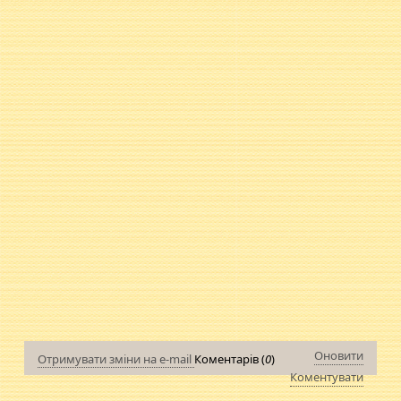
Оновити
Отримувати зміни на e-mail
Коментарів (
0
)
Коментувати