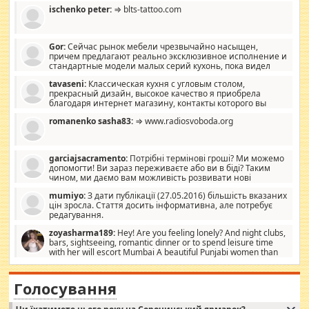
ischenko peter:
⇒ blts-tattoo.com
Gor:
Сейчас рынок мебели чрезвычайно насыщен,
причем предлагают реально эксклюзивное исполнение и
стандартные модели малых серий кухонь, пока видел
отличную кухонную мебель по дизайну, мало походит на
tavaseni:
Классическая кухня с угловым столом,
стандартные формы, в MebelOk, креативненько и что главное -
прекрасный дизайн, высокое качество я приобрела
со вкусом все в порядке, без ненужных наворотов удорожающих
благодаря интернет магазину, контакты которого вы
мебель, а это не последний фактор.
можете просмотреть https://mwood.com.ua.
romanenko sasha83:
⇒ www.radiosvoboda.org
garciajsacramento:
Потрібні термінові гроші? Ми можемо
допомогти! Ви зараз переживаєте або ви в біді? Таким
чином, ми даємо вам можливість розвивати нові
розробки. Як багата людина, я почуваю себе зобов'язаним
mumiyo:
З дати публікації (27.05.2016) більшість вказаних
допомагати людям, які намагаються дати їм шанс. Кожен
цін зросла. Стаття досить інформативна, але потребує
заслуговує на другий шанс, і, оскільки влада не зможе, вони
редагування.
повинні приймати від інших. Для нас нема багато суми, і зрілість
ми визначаємо за взаємною згодою. Ні сюрпризів, ні додаткових
zoyasharma189:
Hey! Are you feeling lonely? And night clubs,
витрат, а тільки узгоджених сум і нічого іншого. Не чекайте і не
bars, sightseeing, romantic dinner or to spend leisure time
коментуйте цей пост. Введіть суму, яку ви хочете подати, і ми
with her will escort Mumbai A beautiful Punjabi women than
зв'яжемося з вами з усіма варіантами. зв'яжіться з нами
sexy escort companion in arms that you guys feel like 5 star luxury
сьогодні на garciajsacramento@gmail.com Вам потрібні термінові
hotel had to spend the night in their search for loved solitaire free
гроші? Ми можемо допомогти!
maintenance stops in Mumbai. Here we offer fair and very attractive
Голосування
woman "Love Solitaire" beautiful figure and shapely body shapes.
Independent escort in Mumbai, truthful, friendly and cheerful girl.