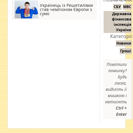
Українець із Решетилівки
СБУ
МВС
став чемпіоном Європи з
сумо
Державна
фінансова
інспекція
України
Категорії:
Новини
Гроші
Помітили
помилку?
Будь
ласка,
виділіть її
мишкою і
натисніть
Ctrl +
Enter