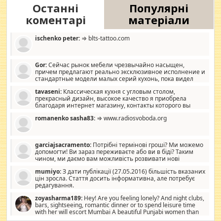
Останні
Популярні
коментарі
матеріали
ischenko peter:
⇒ blts-tattoo.com
Gor:
Сейчас рынок мебели чрезвычайно насыщен,
причем предлагают реально эксклюзивное исполнение и
стандартные модели малых серий кухонь, пока видел
отличную кухонную мебель по дизайну, мало походит на
tavaseni:
Классическая кухня с угловым столом,
стандартные формы, в MebelOk, креативненько и что главное -
прекрасный дизайн, высокое качество я приобрела
со вкусом все в порядке, без ненужных наворотов удорожающих
благодаря интернет магазину, контакты которого вы
мебель, а это не последний фактор.
можете просмотреть https://mwood.com.ua.
romanenko sasha83:
⇒ www.radiosvoboda.org
garciajsacramento:
Потрібні термінові гроші? Ми можемо
допомогти! Ви зараз переживаєте або ви в біді? Таким
чином, ми даємо вам можливість розвивати нові
розробки. Як багата людина, я почуваю себе зобов'язаним
mumiyo:
З дати публікації (27.05.2016) більшість вказаних
допомагати людям, які намагаються дати їм шанс. Кожен
цін зросла. Стаття досить інформативна, але потребує
заслуговує на другий шанс, і, оскільки влада не зможе, вони
редагування.
повинні приймати від інших. Для нас нема багато суми, і зрілість
ми визначаємо за взаємною згодою. Ні сюрпризів, ні додаткових
zoyasharma189:
Hey! Are you feeling lonely? And night clubs,
витрат, а тільки узгоджених сум і нічого іншого. Не чекайте і не
bars, sightseeing, romantic dinner or to spend leisure time
коментуйте цей пост. Введіть суму, яку ви хочете подати, і ми
with her will escort Mumbai A beautiful Punjabi women than
зв'яжемося з вами з усіма варіантами. зв'яжіться з нами
sexy escort companion in arms that you guys feel like 5 star luxury
сьогодні на garciajsacramento@gmail.com Вам потрібні термінові