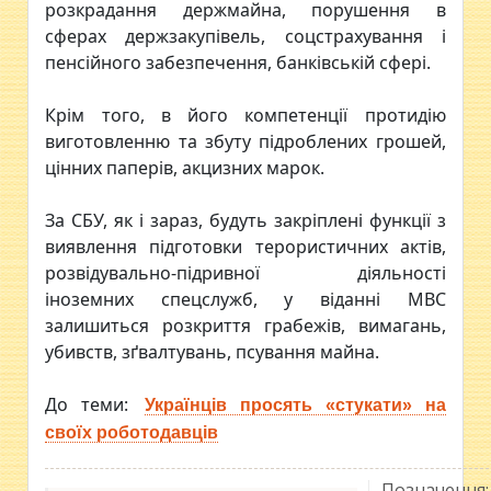
розкрадання держмайна, порушення в
сферах держзакупівель, соцстрахування і
пенсійного забезпечення, банківській сфері.
Крім того, в його компетенції протидію
виготовленню та збуту підроблених грошей,
цінних паперів, акцизних марок.
За СБУ, як і зараз, будуть закріплені функції з
виявлення підготовки терористичних актів,
розвідувально-підривної діяльності
іноземних спецслужб, у віданні МВС
залишиться розкриття грабежів, вимагань,
убивств, зґвалтувань, псування майна.
До теми:
Українців просять «стукати» на
своїх роботодавців
Позначення: