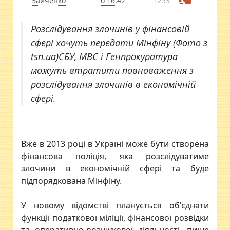
Зайченко
о 16:42
1253
Розслідування злочинів у фінансовій
сфері хочуть передати Мінфіну (Фото з
tsn.ua)СБУ, МВС і Генпрокуратура
можуть втратити повноваження з
розслідування злочинів в економічній
сфері.
Вже в 2013 році в Україні може бути створена
фінансова поліція, яка розслідуватиме
злочини в економічній сфері та буде
підпорядкована Мінфіну.
У новому відомстві планується об'єднати
функції податкової міліції, фінансової розвідки