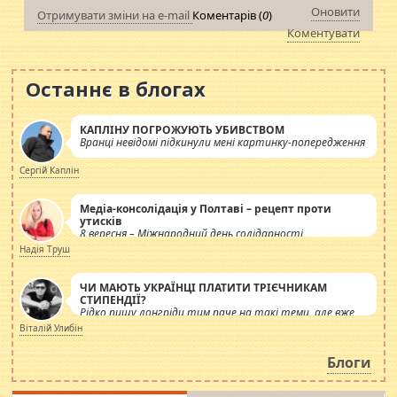
Оновити
Отримувати зміни на e-mail
Коментарів (
0
)
Коментувати
Останнє в блогах
КАПЛІНУ ПОГРОЖУЮТЬ УБИВСТВОМ
Вранці невідомі підкинули мені картинку-попередження
Сергій Каплін
Медіа-консолідація у Полтаві – рецепт проти
утисків
8 вересня – Міжнародний день солідарності
журналістів.
Надія Труш
ЧИ МАЮТЬ УКРАЇНЦІ ПЛАТИТИ ТРІЄЧНИКАМ
СТИПЕНДІЇ?
Рідко пишу лонгріди тим паче на такі теми, але вже
просто дістало! Обурюють сьогоднішні інсенуації
Віталій Улибін
навколо стипендіального питання. Штучно
роздувається ще одна соціальна катастрофа.
Блоги