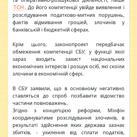
та оперативно-розшукової діяльності, пише
. До його компетенції увійде виявлення і
ТСН
розслідування податково-митних порушень,
фактів відмивання грошей, злочинів у
банківській і бюджетній сферах.
Крім цього, законопроект передбачає
обмеження компетенції СБУ, у функції якої
зараз входить захист національних
економічних інтересів і розшук осіб, які скоїли
злочини в економічній сфері.
В СБУ заявили, що в основному негативно
ставляться до спроб позбавити відомство
частини повноважень.
Згідно з концепцією реформи, Мінфін
координуватиме розслідування злочинів, в
результаті здійснення яких держава зазнає
збитків, - ухилення від сплати податків,