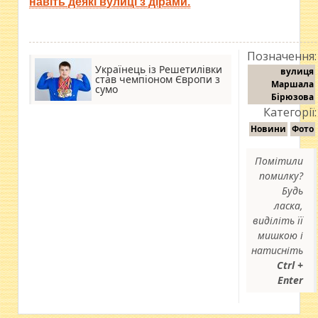
навіть деякі вулиці з дірами.
Позначення:
Українець із Решетилівки
вулиця
став чемпіоном Європи з
Маршала
сумо
Бірюзова
Категорії:
Новини
Фото
Помітили
помилку?
Будь
ласка,
виділіть її
мишкою і
натисніть
Ctrl +
Enter