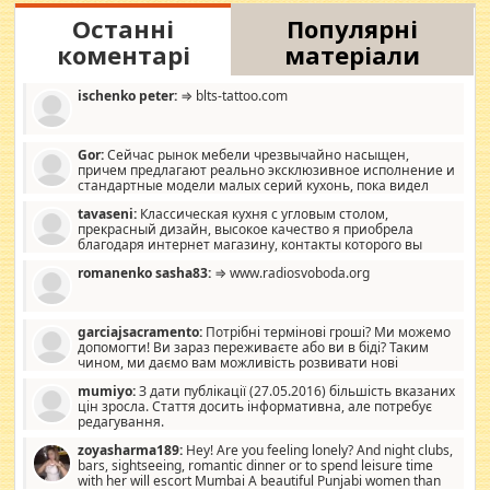
Останні
Популярні
коментарі
матеріали
ischenko peter:
⇒ blts-tattoo.com
Gor:
Сейчас рынок мебели чрезвычайно насыщен,
причем предлагают реально эксклюзивное исполнение и
стандартные модели малых серий кухонь, пока видел
отличную кухонную мебель по дизайну, мало походит на
tavaseni:
Классическая кухня с угловым столом,
стандартные формы, в MebelOk, креативненько и что главное -
прекрасный дизайн, высокое качество я приобрела
со вкусом все в порядке, без ненужных наворотов удорожающих
благодаря интернет магазину, контакты которого вы
мебель, а это не последний фактор.
можете просмотреть https://mwood.com.ua.
romanenko sasha83:
⇒ www.radiosvoboda.org
garciajsacramento:
Потрібні термінові гроші? Ми можемо
допомогти! Ви зараз переживаєте або ви в біді? Таким
чином, ми даємо вам можливість розвивати нові
розробки. Як багата людина, я почуваю себе зобов'язаним
mumiyo:
З дати публікації (27.05.2016) більшість вказаних
допомагати людям, які намагаються дати їм шанс. Кожен
цін зросла. Стаття досить інформативна, але потребує
заслуговує на другий шанс, і, оскільки влада не зможе, вони
редагування.
повинні приймати від інших. Для нас нема багато суми, і зрілість
ми визначаємо за взаємною згодою. Ні сюрпризів, ні додаткових
zoyasharma189:
Hey! Are you feeling lonely? And night clubs,
витрат, а тільки узгоджених сум і нічого іншого. Не чекайте і не
bars, sightseeing, romantic dinner or to spend leisure time
коментуйте цей пост. Введіть суму, яку ви хочете подати, і ми
with her will escort Mumbai A beautiful Punjabi women than
зв'яжемося з вами з усіма варіантами. зв'яжіться з нами