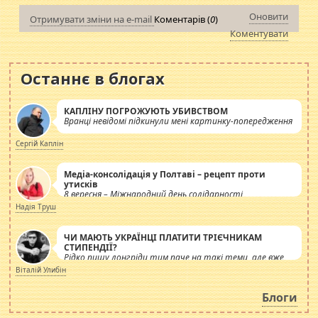
Оновити
Отримувати зміни на e-mail
Коментарів (
0
)
Коментувати
Останнє в блогах
КАПЛІНУ ПОГРОЖУЮТЬ УБИВСТВОМ
Вранці невідомі підкинули мені картинку-попередження
Сергій Каплін
Медіа-консолідація у Полтаві – рецепт проти
утисків
8 вересня – Міжнародний день солідарності
журналістів.
Надія Труш
ЧИ МАЮТЬ УКРАЇНЦІ ПЛАТИТИ ТРІЄЧНИКАМ
СТИПЕНДІЇ?
Рідко пишу лонгріди тим паче на такі теми, але вже
просто дістало! Обурюють сьогоднішні інсенуації
Віталій Улибін
навколо стипендіального питання. Штучно
роздувається ще одна соціальна катастрофа.
Блоги