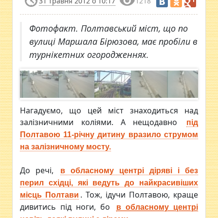
31 травня 2012 о 10:17
1218
Фотофакт. Полтавський міст, що по
вулиці Маршала Бірюзова, має пробіли в
турнікетних огородженнях.
Нагадуємо, що цей міст знаходиться над
залізничними коліями. А нещодавно
під
Полтавою 11-річну дитину вразило струмом
на залізничному мосту.
До речі,
в обласному центрі діряві і без
перил східці, які ведуть до найкрасивіших
. Тож, ідучи Полтавою, краще
місць Полтави
дивитись під ноги, бо
в обласному центрі