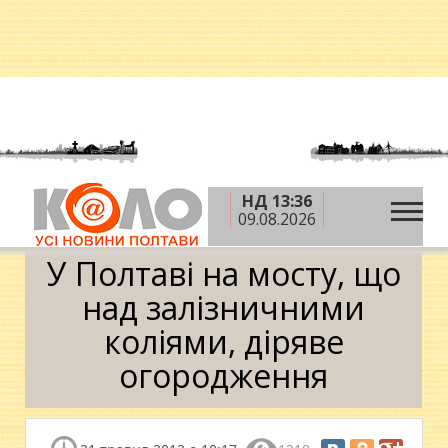
НД 13:36
»
»
Головна
Новини
У Полтаві на мосту, що над
09.08.2026
залізничними коліями, діряве огородження
У Полтаві на мосту, що
над залізничними
коліями, діряве
огородження