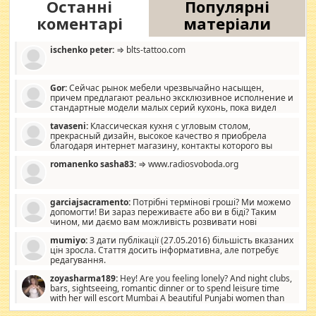
Останні
Популярні
коментарі
матеріали
ischenko peter:
⇒ blts-tattoo.com
Gor:
Сейчас рынок мебели чрезвычайно насыщен,
причем предлагают реально эксклюзивное исполнение и
стандартные модели малых серий кухонь, пока видел
отличную кухонную мебель по дизайну, мало походит на
tavaseni:
Классическая кухня с угловым столом,
стандартные формы, в MebelOk, креативненько и что главное -
прекрасный дизайн, высокое качество я приобрела
со вкусом все в порядке, без ненужных наворотов удорожающих
благодаря интернет магазину, контакты которого вы
мебель, а это не последний фактор.
можете просмотреть https://mwood.com.ua.
romanenko sasha83:
⇒ www.radiosvoboda.org
garciajsacramento:
Потрібні термінові гроші? Ми можемо
допомогти! Ви зараз переживаєте або ви в біді? Таким
чином, ми даємо вам можливість розвивати нові
розробки. Як багата людина, я почуваю себе зобов'язаним
mumiyo:
З дати публікації (27.05.2016) більшість вказаних
допомагати людям, які намагаються дати їм шанс. Кожен
цін зросла. Стаття досить інформативна, але потребує
заслуговує на другий шанс, і, оскільки влада не зможе, вони
редагування.
повинні приймати від інших. Для нас нема багато суми, і зрілість
ми визначаємо за взаємною згодою. Ні сюрпризів, ні додаткових
zoyasharma189:
Hey! Are you feeling lonely? And night clubs,
витрат, а тільки узгоджених сум і нічого іншого. Не чекайте і не
bars, sightseeing, romantic dinner or to spend leisure time
коментуйте цей пост. Введіть суму, яку ви хочете подати, і ми
with her will escort Mumbai A beautiful Punjabi women than
зв'яжемося з вами з усіма варіантами. зв'яжіться з нами
sexy escort companion in arms that you guys feel like 5 star luxury
сьогодні на garciajsacramento@gmail.com Вам потрібні термінові