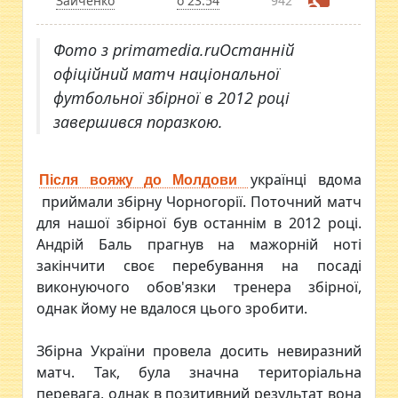
Зайченко
о 23:54
942
Фото з primamedia.ruОстанній
офіційний матч національної
футбольної збірної в 2012 році
завершився поразкою.
українці вдома
Після вояжу до Молдови
приймали збірну Чорногорії. Поточний матч
для нашої збірної був останнім в 2012 році.
Андрій Баль прагнув на мажорній ноті
закінчити своє перебування на посаді
виконуючого обов'язки тренера збірної,
однак йому не вдалося цього зробити.
Збірна України провела досить невиразний
матч. Так, була значна територіальна
перевага, однак в позитивний результат вона