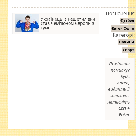
Позначення:
Українець із Решетилівки
Футбол
став чемпіоном Європи з
сумо
Євген Селін
Категорії:
Новини
Спорт
Помітили
помилку?
Будь
ласка,
виділіть її
мишкою і
натисніть
Ctrl +
Enter