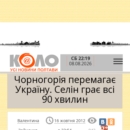
СБ 22:19
»
»
Головна
Новини
Чорногорія перемагає
08.08.2026
Україну. Селін грає всі 90 хвилин
Чорногорія перемагає
Україну. Селін грає всі
90 хвилин
Валентина
16 жовтня 2012