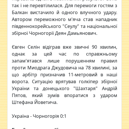
так і не перевтілилася. Для перемоги гостям з
Балкан вистачило й одного влучного удару.
Автором переможного м'яча став нападник
південнокорейського "Сеулу" та національної
збірної Чорногорії Деян Дамьянович.
Євген Селін відіграв вже звичні 90 хвилин,
однак за цей час по справжньому
запам'ятався лише порушенням правил
проти Миодрага Джудовича на 78 хвилині, за
що арбітр призначив 11-метровий в наші
ворота. Ситуацію врятував голкіпер збірної
України та донецького "Шахтаря" Андрій
Пятов, який зумів впоратися з ударом
Штефана Йоветича.
Україна - Чорногорія 0:1