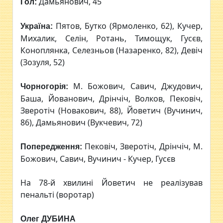
Дамьянович, 45
Гол:
Пятов, Бутко (Ярмоленко, 62), Кучер,
Україна:
Михалик, Селін, Ротань, Тимощук, Гусєв,
Коноплянка, Селезньов (Назаренко, 82), Девіч
(Зозуля, 52)
М. Божович, Савич, Джудович,
Чорногорія:
Баша, Йованович, Дрінчіч, Волков, Пековіч,
Зверотіч (Новакович, 88), Йоветич (Вучинич,
86), Дамьянович (Вукчевич, 72)
Пековіч, Зверотіч, Дрінчіч, М.
Попередження:
Божович, Савич, Вучинич - Кучер, Гусєв
На 78-й хвилині Йоветич не реалізував
пенальті (воротар)
Олег ДУБИНА