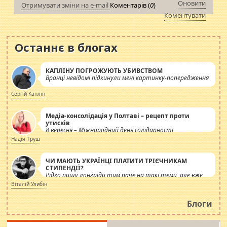
Оновити
Отримувати зміни на e-mail
Коментарів (
0
)
Коментувати
Останнє в блогах
КАПЛІНУ ПОГРОЖУЮТЬ УБИВСТВОМ
Вранці невідомі підкинули мені картинку-попередження
Сергій Каплін
Медіа-консолідація у Полтаві – рецепт проти
утисків
8 вересня – Міжнародний день солідарності
журналістів.
Надія Труш
ЧИ МАЮТЬ УКРАЇНЦІ ПЛАТИТИ ТРІЄЧНИКАМ
СТИПЕНДІЇ?
Рідко пишу лонгріди тим паче на такі теми, але вже
просто дістало! Обурюють сьогоднішні інсенуації
Віталій Улибін
навколо стипендіального питання. Штучно
роздувається ще одна соціальна катастрофа.
Блоги