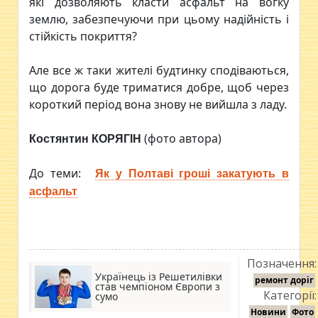
які дозволяють класти асфальт на вогку
землю, забезпечуючи при цьому надійність і
стійкість покриття?
Але все ж таки жителі будтинку сподіваються,
що дорога буде триматися добре, щоб через
короткий період вона знову не вийшла з ладу.
(фото автора)
Костянтин КОРЯГІН
До теми:
Як у Полтаві гроші закатують в
асфальт
Позначення:
Українець із Решетилівки
ремонт доріг
став чемпіоном Європи з
Категорії:
сумо
Новини
Фото