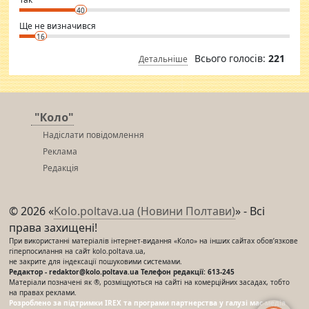
40
Ще не визначився
16
Всього голосів:
221
Детальніше
"Коло"
Надіслати повідомлення
Реклама
Редакція
© 2026 «
Kolo.poltava.ua (Новини Полтави)
» - Всі
права захищені!
При використанні матеріалів інтернет-видання «Коло» на інших сайтах обов’язкове
гіперпосилання на сайт kolo.poltava.ua,
не закрите для індексації пошуковими системами.
Редактор - redaktor@kolo.poltava.ua Телефон редакції: 613-245
Матеріали позначені як ®, розміщуються на сайті на комерційних засадах, тобто
на правах реклами.
Розроблено за підтримки IREX та програми партнерства у галузі мас-медіа