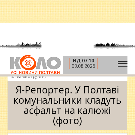
НД 07:10
»
»
»
Головна
Новини
Народні новини
Я-
09.08.2026
Репортер. У Полтаві комунальники кладуть асфальт
на калюжі (фото)
Я-Репортер. У Полтаві
комунальники кладуть
асфальт на калюжі
(фото)