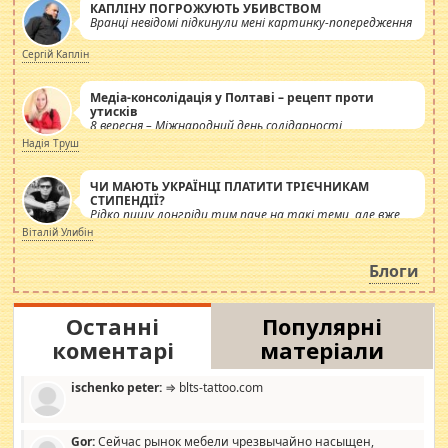
КАПЛІНУ ПОГРОЖУЮТЬ УБИВСТВОМ
Вранці невідомі підкинули мені картинку-попередження
Сергій Каплін
Медіа-консолідація у Полтаві – рецепт проти
утисків
8 вересня – Міжнародний день солідарності
журналістів.
Надія Труш
ЧИ МАЮТЬ УКРАЇНЦІ ПЛАТИТИ ТРІЄЧНИКАМ
СТИПЕНДІЇ?
Рідко пишу лонгріди тим паче на такі теми, але вже
просто дістало! Обурюють сьогоднішні інсенуації
Віталій Улибін
навколо стипендіального питання. Штучно
роздувається ще одна соціальна катастрофа.
Блоги
Останні
Популярні
коментарі
матеріали
ischenko peter:
⇒ blts-tattoo.com
Gor:
Сейчас рынок мебели чрезвычайно насыщен,