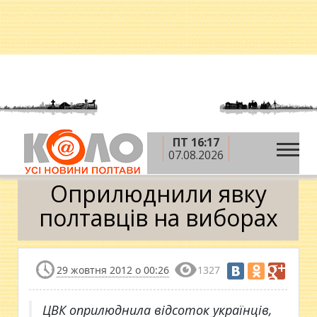
ПТ 16:17
»
»
Головна
Вибори 2012
Оприлюднили явку
07.08.2026
полтавців на виборах
Оприлюднили явку
полтавців на виборах
29 жовтня 2012 о 00:26
1327
ЦВК оприлюднила відсоток українців,