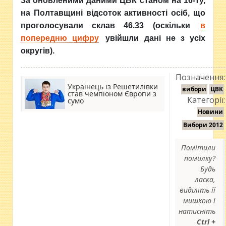
За оновленими даними ЦВК станом на 16-ту,
на Полтавщині відсоток активності осіб, що
проголосували склав 46.33 (оскільки
в
попередню цифру
увійшли дані не з усіх
округів).
Позначення:
Українець із Решетилівки
вибори
ЦВК
став чемпіоном Європи з
Категорії:
сумо
Новини
Вибори 2012
Помітили
помилку?
Будь
ласка,
виділіть її
мишкою і
натисніть
Ctrl +