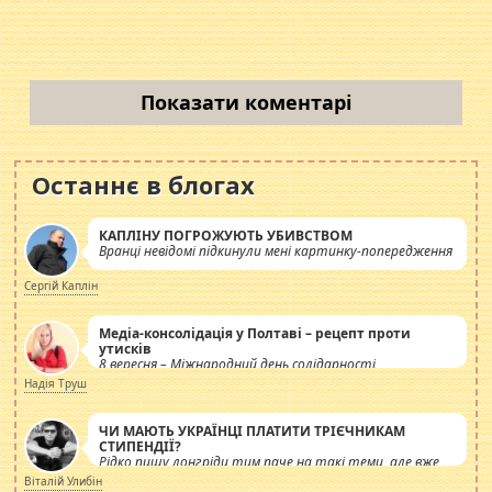
Показати коментарі
Останнє в блогах
КАПЛІНУ ПОГРОЖУЮТЬ УБИВСТВОМ
Вранці невідомі підкинули мені картинку-попередження
Сергій Каплін
Медіа-консолідація у Полтаві – рецепт проти
утисків
8 вересня – Міжнародний день солідарності
журналістів.
Надія Труш
ЧИ МАЮТЬ УКРАЇНЦІ ПЛАТИТИ ТРІЄЧНИКАМ
СТИПЕНДІЇ?
Рідко пишу лонгріди тим паче на такі теми, але вже
просто дістало! Обурюють сьогоднішні інсенуації
Віталій Улибін