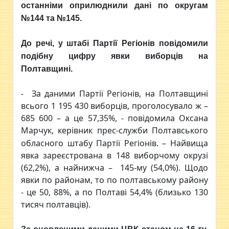
останніми оприлюднили дані по округам
№144 та №145.
До речі, у штабі Партії Регіонів повідомили
подібну цифру явки виборців на
Полтавщині.
- За даними Партії Регіонів, на Полтавщині
всього 1 195 430 виборців, проголосувало ж –
685 600 – а це 57,35%, - повідомила Оксана
Марчук,
керівник прес-служби Полтавського
обласного штабу Партії Регіонів. – Найвища
явка зареєстрована в 148 виборчому окрузі
(62,2%), а найнижча – 145-му (54,0%). Щодо
явки по районам, то по полтавському району
- це 50, 88%, а по Полтаві 54,4% (близько 130
тисяч полтавців).