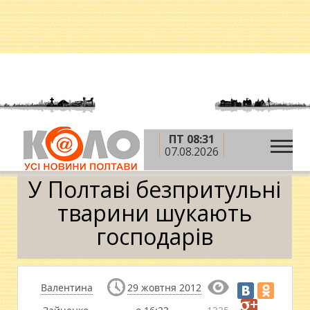
ПТ 08:31
»
»
Головна
Новини
У Полтаві безпритульні
07.08.2026
тварини шукають господарів
У Полтаві безпритульні
тварини шукають
господарів
Валентина
29 жовтня 2012