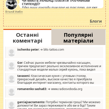
ЧИ МАЮТЬ УКРАЇНЦІ ПЛАТИТИ ТРІЄЧНИКАМ
СТИПЕНДІЇ?
Рідко пишу лонгріди тим паче на такі теми, але вже
просто дістало! Обурюють сьогоднішні інсенуації
Віталій Улибін
навколо стипендіального питання. Штучно
роздувається ще одна соціальна катастрофа.
Блоги
Останні
Популярні
коментарі
матеріали
ischenko peter:
⇒ blts-tattoo.com
Gor:
Сейчас рынок мебели чрезвычайно насыщен,
причем предлагают реально эксклюзивное исполнение и
стандартные модели малых серий кухонь, пока видел
отличную кухонную мебель по дизайну, мало походит на
tavaseni:
Классическая кухня с угловым столом,
стандартные формы, в MebelOk, креативненько и что главное -
прекрасный дизайн, высокое качество я приобрела
со вкусом все в порядке, без ненужных наворотов удорожающих
благодаря интернет магазину, контакты которого вы
мебель, а это не последний фактор.
можете просмотреть https://mwood.com.ua.
romanenko sasha83:
⇒ www.radiosvoboda.org
garciajsacramento:
Потрібні термінові гроші? Ми можемо
допомогти! Ви зараз переживаєте або ви в біді? Таким
чином, ми даємо вам можливість розвивати нові