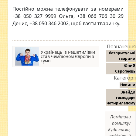
Постійно можна телефонувати за номерами
+38 050 327 9999 Ольга, +38 066 706 30 29
Денис, +38 050 346 2002, щоб взяти тваринку.
Позначення
Українець із Решетилівки
безпритульні
став чемпіоном Європи з
тварини
сумо
Юний
Європеєць
Категорії
Новини
Знайди
господаря
чотирилапому
Помітили
помилку?
Будь ласка,
виділіть її