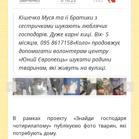
Зайченко
о 16:23
1335
Кішечка Муся та ії братики з
сестричками шукають люблячих
господарів. Дуже карні киці. Вік- 5
місяців. 095 8617158«Коло» продовжує
допомагати волонтерам центру
«Юний Європеєць» шукати родини
тваринам, які живуть на вулиці.
В рамках проекту «Знайди господаря
чотирилапому» публікуємо фото тварин, які
потребують дому.