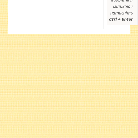
мишкою і
натисніть
Ctrl + Enter