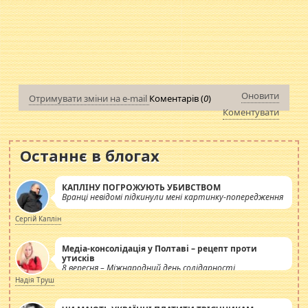
Оновити
Отримувати зміни на e-mail
Коментарів (
0
)
Коментувати
Останнє в блогах
КАПЛІНУ ПОГРОЖУЮТЬ УБИВСТВОМ
Вранці невідомі підкинули мені картинку-попередження
Сергій Каплін
Медіа-консолідація у Полтаві – рецепт проти
утисків
8 вересня – Міжнародний день солідарності
журналістів.
Надія Труш